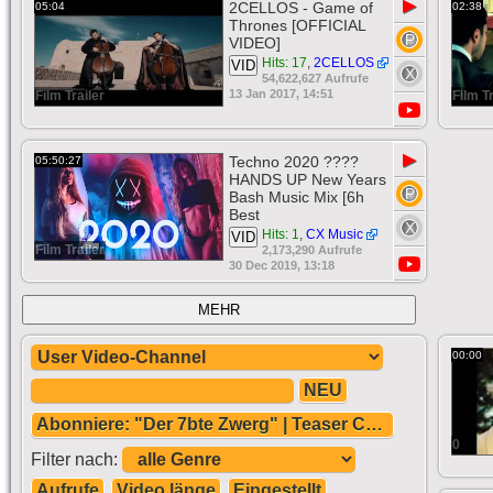
▶
2CELLOS - Game of
05:04
02:38
Thrones [OFFICIAL
VIDEO]
Hits: 17
,
2CELLOS
VID
54,622,627 Aufrufe
13 Jan 2017, 14:51
Film Trailer
Film Tr
▶
Techno 2020 ????
05:50:27
HANDS UP New Years
Bash Music Mix [6h
Best
Hits: 1
,
CX Music
VID
Film Trailer
2,173,290 Aufrufe
30 Dec 2019, 13:18
MEHR
00:00
NEU
Abonniere: "Der 7bte Zwerg" | Teaser Check & Infos Deutsch German Otto Waalkes 2014 [HD]
0
Filter nach:
Aufrufe
Video länge
Eingestellt