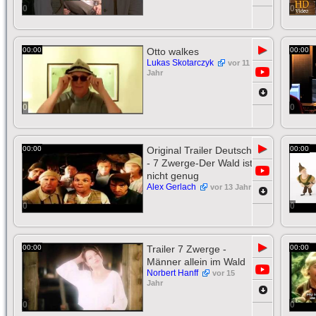
0
0
▶
00:00
Otto walkes
00:00
Lukas Skotarczyk
vor 11
Jahr
0
0
▶
00:00
Original Trailer Deutsch
00:00
- 7 Zwerge-Der Wald ist
nicht genug
Alex Gerlach
vor 13 Jahr
0
0
▶
00:00
Trailer 7 Zwerge -
00:00
Männer allein im Wald
Norbert Hanff
vor 15
Jahr
0
0