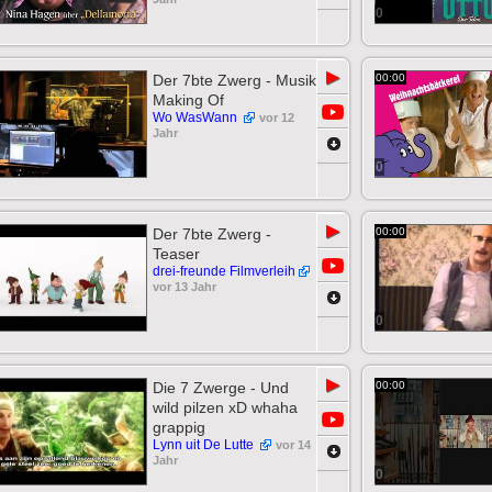
0
▶
Der 7bte Zwerg - Musik
00:00
Making Of
Wo WasWann
vor 12
Jahr
0
▶
Der 7bte Zwerg -
00:00
Teaser
drei-freunde Filmverleih
vor 13 Jahr
0
▶
Die 7 Zwerge - Und
00:00
wild pilzen xD whaha
grappig
Lynn uit De Lutte
vor 14
Jahr
0