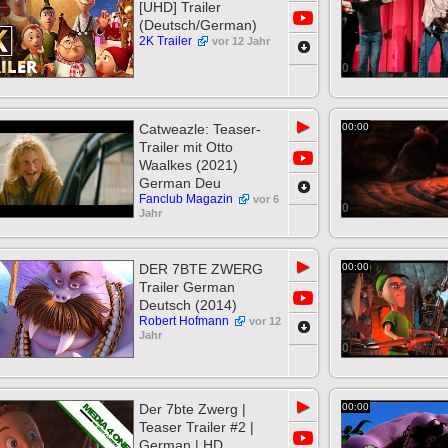
[UHD] Trailer
(Deutsch/German)
2K Trailer
vor 12 Jahr
0
▶
Catweazle: Teaser-
00:00
Trailer mit Otto
Waalkes (2021)
German Deu
Fanclub Magazin
vor 6
0
Jahr
▶
DER 7BTE ZWERG
00:00
Trailer German
Deutsch (2014)
Robert Hofmann
vor 12
Jahr
0
▶
Der 7bte Zwerg |
00:00
Teaser Trailer #2 |
German | HD