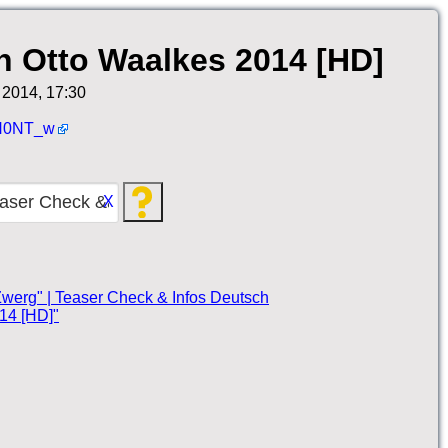
n Otto Waalkes 2014 [HD]
2014, 17:30
N0NT_w
X
 Zwerg" | Teaser Check & Infos Deutsch
14 [HD]"