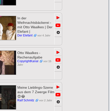
▶
In der
Weihnachtsbäckerei -
mit Otto Waalkes | Der
Elefant |
Der Elefant
vor 4 Jahr
▶
Otto Waalkes -
Rechenaufgabe
CopyrightKanal
vor 15
Jahr
▶
Meine Lieblings-Szene
aus dem 7 Zwerge Film
😍😂
Ralf Schmitz
vor 2 Jahr