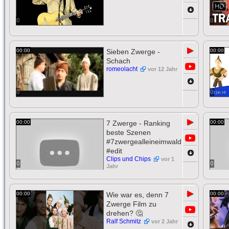
0
0
▶
00:00
Sieben Zwerge -
00:00
Schach
romeolacht
vor 12 Jahr
0
0
▶
00:00
7 Zwerge - Ranking
00:00
beste Szenen
#7zwergealleineimwald
#edit
Clips und Chips
vor 1
0
0
Jahr
▶
00:00
Wie war es, denn 7
00:00
Zwerge Film zu
drehen? 🤔
Ralf Schmitz
vor 2 Jahr