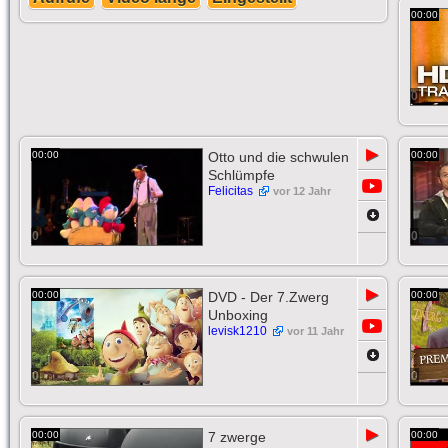
00:00
0
▶
00:00
Otto und die schwulen
00:00
Schlümpfe
Felicitas
vor 12 Jahr
0
0
▶
00:00
DVD - Der 7.Zwerg
00:00
Unboxing
levisk1210
vor 11 Jahr
0
0
▶
00:00
7 zwerge
00:00