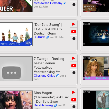
Media4One Germany
vor 12 Jahr
0
▶
"Der 7bte Zwerg" |
00:00
TEASER & INFOS
Deutsch Germ
JG Kritik
vor 12 Jahr
0
▶
7 Zwerge - Ranking
00:00
beste Szenen
#ottowalkes
#edit#ranking #m
Clips und Chips
vor 1
0
Jahr
▶
Nina Hagen
00:00
("Dellamorta") exklusiv
- Der 7bte Zwer
Der7bteZwerg
vor 12
Jahr