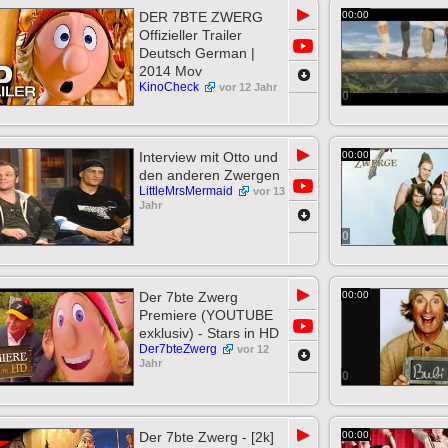
▶
DER 7BTE ZWERG
00:00
Offizieller Trailer
Deutsch German |
2014 Mov
KinoCheck
vor 12 Jahr
0
▶
Interview mit Otto und
00:00
den anderen Zwergen
LittleMrsMermaid
vor 13
Jahr
0
▶
Der 7bte Zwerg
00:00
Premiere (YOUTUBE
exklusiv) - Stars in HD
Der7bteZwerg
vor 12
Jahr
0
▶
Der 7bte Zwerg - [2k]
00:00