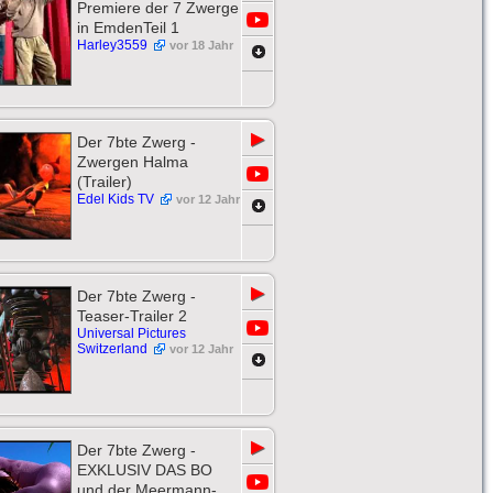
Premiere der 7 Zwerge
in EmdenTeil 1
Harley3559
vor 18 Jahr
▶
Der 7bte Zwerg -
Zwergen Halma
(Trailer)
Edel Kids TV
vor 12 Jahr
▶
Der 7bte Zwerg -
Teaser-Trailer 2
Universal Pictures
Switzerland
vor 12 Jahr
▶
Der 7bte Zwerg -
EXKLUSIV DAS BO
und der Meermann-