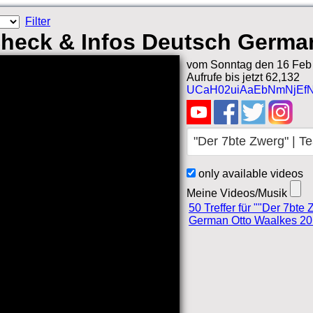
Filter
 Check & Infos Deutsch Germa
vom Sonntag den 16 Feb 
Aufrufe bis jetzt 62,132
UCaH02uiAaEbNmNjEf
only available videos
Meine Videos/Musik
50 Treffer für ""Der 7bte
German Otto Waalkes 20