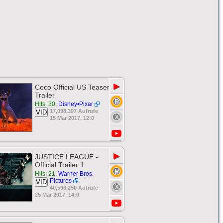
▶
Coco Official US Teaser
Trailer
Hits: 30
,
Disney•Pixar
17,098,397 Aufrufe
VID
15 Mar 2017, 12:0
▶
JUSTICE LEAGUE -
Official Trailer 1
Hits: 21
,
Warner Bros.
Pictures
VID
40,596,250 Aufrufe
25 Mar 2017, 14:0