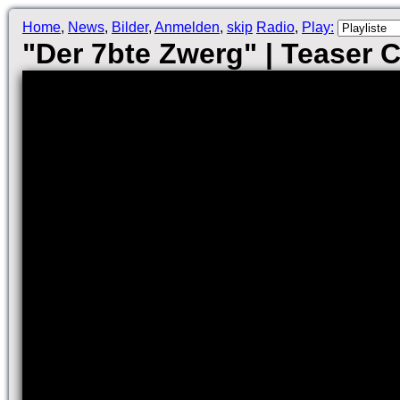
Home
,
News
,
Bilder
,
Anmelden
,
skip
Radio
,
Play:
"Der 7bte Zwerg" | Teaser