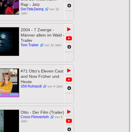
Rap - Jetz
Der7bteZwerg
vor 12
Jahr
▶
2004 - 7 Zwerge -
Männer allein im Wald -
Trailer
Tom Trailer
vor 12 Jahr
▶
#71 Otto’s Eleven Cast
and Now Früher und
Heute
359 Ruhrpott
vor 4 Jahr
▶
Otto - Der Film (Trailer)
Croco Filmverleih
vor 5
Jahr