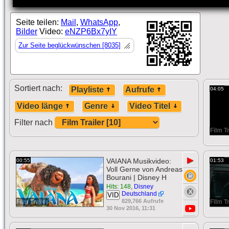
Seite teilen:
Mail
,
WhatsApp
,
Bilder
Video:
eNZP6Bx7yIY
Zur Seite beglückwünschen [8035]
Sortiert nach:
Playliste
Aufrufe
04:05
Video länge
Genre
Video Titel
Filter nach
Film Tr
▶
VAIANA Musikvideo:
00:55
01:53
Voll Gerne von Andreas
Bourani | Disney H
Hits: 148
,
Disney
Deutschland
VID
829,766 Aufrufe
Film Trailer
Film Tr
30 Nov 2016, 11:31