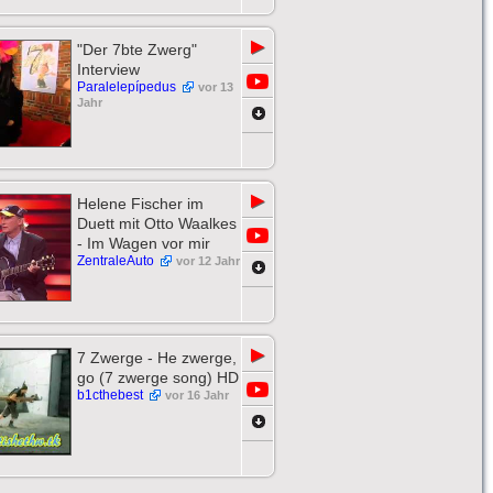
▶
"Der 7bte Zwerg"
Interview
Paralelepípedus
vor 13
Jahr
▶
Helene Fischer im
Duett mit Otto Waalkes
- Im Wagen vor mir
ZentraleAuto
vor 12 Jahr
▶
7 Zwerge - He zwerge,
go (7 zwerge song) HD
b1cthebest
vor 16 Jahr