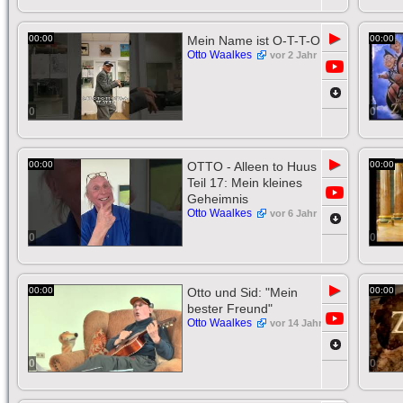
▶
00:00
Mein Name ist O-T-T-O
00:00
Otto Waalkes
vor 2 Jahr
0
0
▶
00:00
OTTO - Alleen to Huus
00:00
Teil 17: Mein kleines
Geheimnis
Otto Waalkes
vor 6 Jahr
0
0
▶
00:00
Otto und Sid: "Mein
00:00
bester Freund"
Otto Waalkes
vor 14 Jahr
0
0