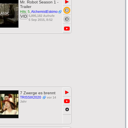
▶
Mr. Robot Season 1 -
Trailer
Hits: 5
,
AlchemistEskimo
5,895,182 Aufrufe
VID
5 Sep 2015, 8:52
▶
7 Zwerge es brennt
TRISSIX2020
vor 14
Jahr