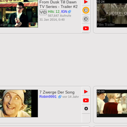
▶
From Dusk Till Dawn
02:24
TV Series - Trailer #2
Hits: 12
,
IGN
VID
567,647 Aufrufe
31 Jan 2014, 0:40
ailer
Film Trailer
▶
7 Zwerge Der Song
00:00
Robin9991
vor 14 Jahr
0