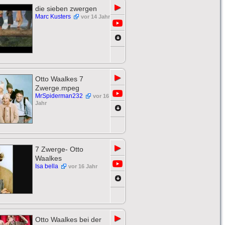
▶
die sieben zwergen
Marc Kusters
vor 14 Jahr
▶
Otto Waalkes 7
Zwerge.mpeg
MrSpiderman232
vor 16
Jahr
▶
7 Zwerge- Otto
Waalkes
Isa bella
vor 16 Jahr
▶
Otto Waalkes bei der