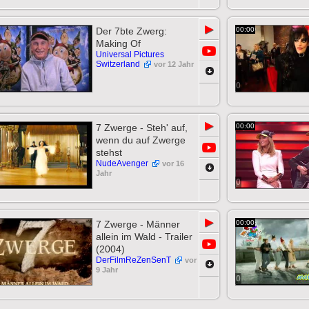
▶
Der 7bte Zwerg:
00:00
Making Of
Universal Pictures
Switzerland
vor 12 Jahr
0
▶
7 Zwerge - Steh' auf,
00:00
wenn du auf Zwerge
stehst
NudeAvenger
vor 16
Jahr
0
▶
7 Zwerge - Männer
00:00
allein im Wald - Trailer
(2004)
DerFilmReZenSenT
vor
9 Jahr
0