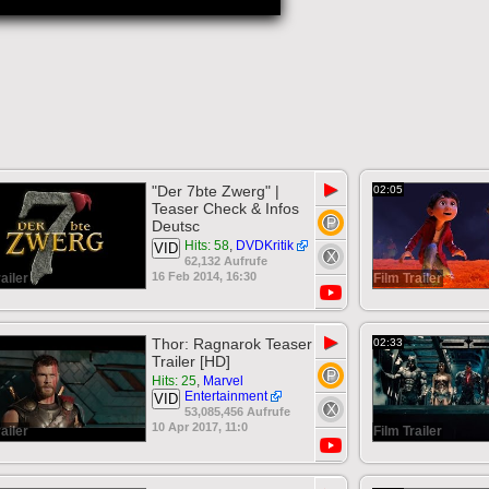
▶
"Der 7bte Zwerg" |
02:05
Teaser Check & Infos
Deutsc
Hits: 58
,
DVDKritik
VID
62,132 Aufrufe
16 Feb 2014, 16:30
ailer
Film Trailer
▶
Thor: Ragnarok Teaser
02:33
Trailer [HD]
Hits: 25
,
Marvel
Entertainment
VID
53,085,456 Aufrufe
10 Apr 2017, 11:0
ailer
Film Trailer