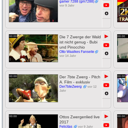
gamer 7288 (gm7288)
vor 9 Jahr
0
0
▶
00:00
Die 7 Zwerge der Wald
00:00
ist nicht genug - Bubi
und Pinocchio
Otto Waalkes Fanseite
vor 14 Jahr
0
0
▶
00:00
Der 7bte Zwerg - Pitch
00:00
A. Film - exklusiv
Der7bteZwerg
vor 12
Jahr
0
0
▶
00:00
Ottos Zwergenlied live
00:00
2017
Felicitas
vor 9 Jahr