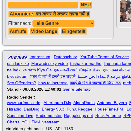
NEU
Abonniere: इस डांसर से डरकर सपना गयी है
0
Filter nach:
Aufrufe
Video länge
Eingestellt
Impressum
Datenschutz
YouTube Terms of Service
esh ladki ke
Marwadi sexy video
trisha kar madhu
ling bada karn
ne ladki ke sath Kiya Ga
एक लड़की अपने बॉयफ्रेंड से क्य
एक लड़का और एक 
Livestream
शराब के नशे में टल्ली इस लड़की
قاطع مرعبة لإعتداء الجن جنسيا
Sex Offenders?
how to increase
मकई के खेत मे जबरदस्ती किया लड
meh
Stand - 06.08.2026 11:40:01
Genre Sitemap
Radio Sender:
www.surfmusik.de
Afterhours DJs
AlpenRadio
Antenne Bayern
Hitradio
DasDing
Energy 93.3
FunX Reggae
HouseTime.FM
IL
Sunshine-Live
Radiomonster
Raggakings.net
Rock Antenne
RP
Charts
YOU FM-Livestream
ein Video geht noch.. US - API: 1133