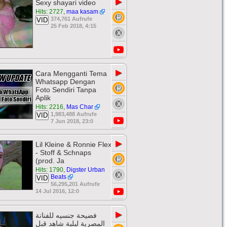
▶
Sexy shayari video
Hits: 2727
,
maa kasam
374,761 Aufrufe
VID
25 Feb 2018, 4:15
▶
Cara Mengganti Tema
Whatsapp Dengan
Foto Sendiri Tanpa
Aplik
Hits: 2216
,
Mas Char
1,983,488 Aufrufe
VID
7 Jun 2018, 23:0
▶
Lil Kleine & Ronnie Flex
- Stoff & Schnaps
(prod. Ja
Hits: 1790
,
Digster Urban
Beats
VID
56,295,201 Aufrufe
14 Jul 2016, 12:0
▶
فضيحة جنسيه للفنانة
المصرية لبلبة شاهد قبل