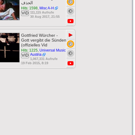
الحذف
Hits: 1598
,
Misc A-H
111,115 Aufrufe
VID
30 Aug 2017, 21:55
▶
Gottfried Würcher -
Gott vergibt die Sünden
(offizielles Vid
Hits: 1225
,
Universal Music
Austria
VID
1,067,331 Aufrufe
19 Feb 2015, 8:19