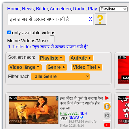
Home
,
News
,
Bilder
,
Anmelden
,
Radio
,
Play:
X
only available videos
Meine Videos/Musik
1 Treffer für "इस डांसर से डरकर सपना गयी है"
Sortiert nach:
Playliste
Aufrufe
11:59
Video länge
Genre
Video Titel
Filter nach
ohne 
▶
इस औरत ने कुत्ते से कराया ऐसा
02:06
01:34
काम जिसे देखकर आपके होश
उड़ जा
Hits: 57821
,
NDH
NEWS
VID
ohne Genre
Zensie
19,677,866 Aufrufe
5 Mar 2018, 5:14