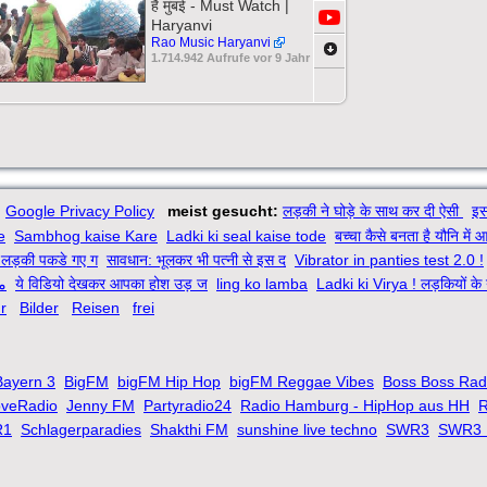
है मुंबई - Must Watch |
Haryanvi
Rao Music Haryanvi
1.714.942 Aufrufe vor 9 Jahr
Google Privacy Policy
meist gesucht:
लड़की ने घोड़े के साथ कर दी ऐसी
इस
e
Sambhog kaise Kare
Ladki ki seal kaise tode
बच्चा कैसे बनता है यौनि में 
लड़की पकडे गए ग
सावधान: भूलकर भी पत्नी से इस द
Vibrator in panties test 2.0 !
م
ये विडियो देखकर आपका होश उड़ ज
ling ko lamba
Ladki ki Virya ! लड़कियों के
r
Bilder
Reisen
frei
Bayern 3
BigFM
bigFM Hip Hop
bigFM Reggae Vibes
Boss Boss Rad
oveRadio
Jenny FM
Partyradio24
Radio Hamburg - HipHop aus HH
R
R1
Schlagerparadies
Shakthi FM
sunshine live techno
SWR3
SWR3 