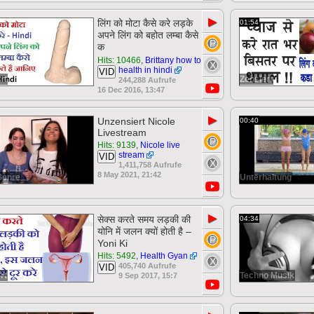
▶
लिंग को मोटा कैसे करे लड़के
01:54
अपने लिंग को बहोत लम्बा कैसे
क
Hits: 10466
,
Brittany how to
health in hindi
VID
rt
Zensiert
244,288 Aufrufe
16 Dec 2016, 13:47
▶
Unzensiert Nicole
00:40
Livestream
Hits: 9139
,
Nicole live
stream
VID
1,411,758 Aufrufe
8 May 2021, 21:42
Genre
Unterhaltung
▶
सेक्स करते समय लड़की की
04:34
योनि में जलन क्यों होती है –
Yoni Ki
Hits: 5492
,
Health Gyan
405,740 Aufrufe
VID
rt
Techno Musik
9 Sep 2017, 15:7