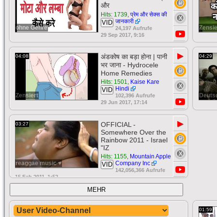
और
Hits: 1739
,
प्रेम और सेक्स की
जानकारी
VID
ohne Genre
Zensie
24,197 Aufrufe
29 Sep 2017, 9:16
▶
अंडकोष का बड़ा होना | पानी
04:08
04:29
भर जाना - Hydrocele
Home Remedies
Hits: 1501
,
Kaise Kare
Hindi
VID
Zensiert
Deuts
102,396 Aufrufe
29 Jun 2017, 17:14
▶
OFFICIAL -
03:27
Somewhere Over the
Rainbow 2011 - Israel
"IZ
Hits: 1155
,
Mountain Apple
reaggae music ♥
Company Inc
VID
142,056,366 Aufrufe
15 Feb 2011, 1:52
MEHR
01:59