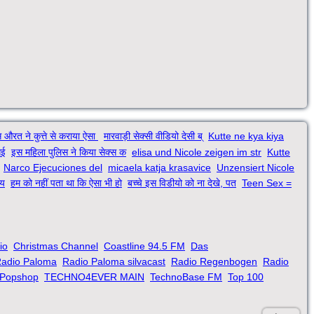
 औरत ने कुत्ते से कराया ऐसा
मारवाड़ी सेक्सी वीडियो देसी ब्
Kutte ne kya kiya
आई
इस महिला पुलिस ने किया सेक्स क
elisa und Nicole zeigen im str
Kutte
Narco Ejecuciones del
micaela katja krasavice
Unzensiert Nicole
 य
हम को नहीं पता था कि ऐसा भी हो
बच्चे इस विडीयो को ना देखे, पत
Teen Sex =
io
Christmas Channel
Coastline 94.5 FM
Das
adio Paloma
Radio Paloma silvacast
Radio Regenbogen
Radio
Popshop
TECHNO4EVER MAIN
TechnoBase FM
Top 100