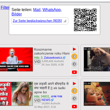
Filter
Seite teilen:
Mail
,
WhatsApp
,
Bilder
Zur Seite beglückwünschen [8035]
▶
Koszmarne
00:49
zakończenie roku Hani
Hits: 3
,
Zabawkowicz
3,493,425 Aufrufe
VID
24 Jun 2020, 4:38
Genre
Unterhaltung
▶
एक लड़की अपने बॉयफ्रेंड से
01:44
क्या चाहती है || ek ladki
apne bo
Hits: 34831
,
अजब गजब
NEWS
VID
rt
Zensiert
14,064 Aufrufe
11 May 2017, 3:11