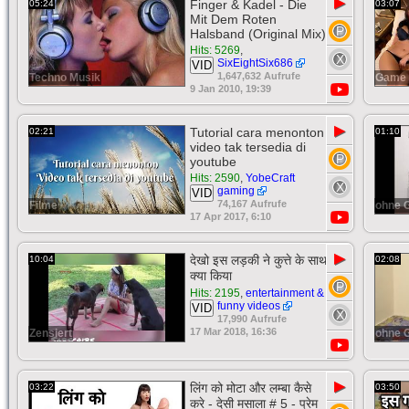
▶
Finger & Kadel - Die
05:24
03:07
Mit Dem Roten
Halsband (Original Mix)
Hits: 5269
,
SixEightSix686
VID
1,647,632 Aufrufe
Techno Musik
Game 
9 Jan 2010, 19:39
▶
Tutorial cara menonton
02:21
01:10
video tak tersedia di
youtube
Hits: 2590
,
YobeCraft
gaming
VID
74,167 Aufrufe
Filme
ohne 
17 Apr 2017, 6:10
▶
देखो इस लड़की ने कुत्ते के साथ
10:04
02:08
क्या किया
Hits: 2195
,
entertainment &
funny videos
VID
17,990 Aufrufe
17 Mar 2018, 16:36
Zensiert
ohne 
▶
लिंग को मोटा और लम्बा कैसे
03:22
03:50
करे - देसी मसाला # 5 - प्रेम