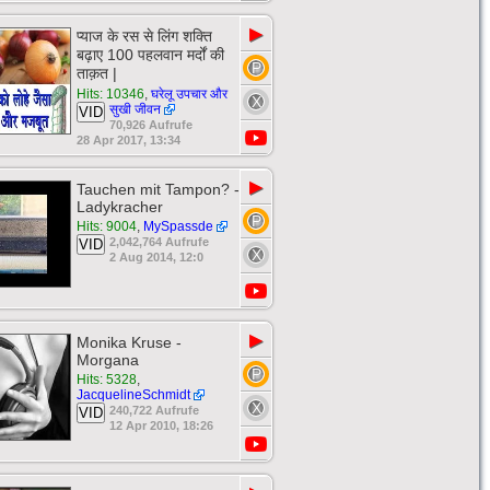
▶
प्याज के रस से लिंग शक्ति
बढ़ाए 100 पहलवान मर्दों की
ताक़त |
Hits: 10346
,
घरेलू उपचार और
सुखी जीवन
VID
70,926 Aufrufe
28 Apr 2017, 13:34
▶
Tauchen mit Tampon? -
Ladykracher
Hits: 9004
,
MySpassde
2,042,764 Aufrufe
VID
2 Aug 2014, 12:0
▶
Monika Kruse -
Morgana
Hits: 5328
,
JacquelineSchmidt
240,722 Aufrufe
VID
12 Apr 2010, 18:26