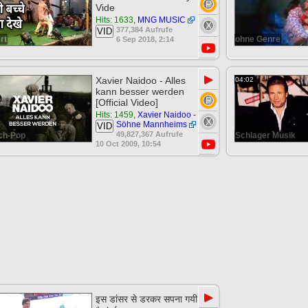
Vide
Hits: 1633
,
MNG MUSIC
377,384 Aufrufe
VID
rt
ohne Genre
6 Sep 2018, 2:14
▶
Xavier Naidoo - Alles
04:02
kann besser werden
[Official Video]
Hits: 1459
,
Xavier Naidoo -
Söhne Mannheims
VID
49,827,367 Aufrufe
ch-Pop
Schlager Musik
10 Oct 2009, 10:54
▶
इस डांसर से डरकर सपना गयी