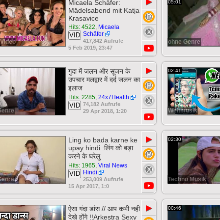
▶
Micaela Schäfer:
05:01
Mädelsabend mit Katja
Krasavice
Hits: 4522
,
Micaela
Schäfer
VID
417,842 Aufrufe
Video
ohne Genre
5 Feb 2019, 23:47
▶
गुदा में जलन और सूजन के
02:41
उपचार मलद्वार में दर्द जलन का
इलाज
Hits: 2285
,
24x7Health
74,182 Aufrufe
VID
Genre
Weltmusik
29 Apr 2018, 1:20
▶
Ling ko bada karne ke
02:30
upay hindi :लिंग को बड़ा
करने के घरेलु
Hits: 1965
,
Viral News
Hindi
VID
Genre
Techno Musik
253,009 Aufrufe
15 Apr 2017, 1:0
▶
ऐसा गंदा डांस // आप कभी नही
00:46
देखे होंगे !!Arkestra Sexy