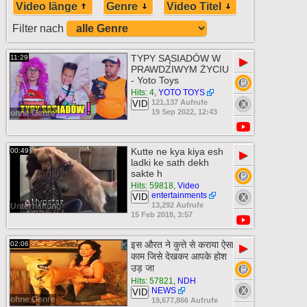
Video länge
Genre
Video Titel
Filter nach
TYPY SĄSIADÓW W
11:29
▶
PRAWDZIWYM ŻYCIU
- Yoto Toys
Hits: 4
,
YOTO TOYS
121,137 Aufrufe
VID
19 Sep 2022, 12:43
ohne Genre
Kutte ne kya kiya esh
00:49
▶
ladki ke sath dekh
sakte h
Hits: 59818
,
Video
entertainments
VID
13,292 Aufrufe
Unterhaltung
15 Feb 2018, 3:57
इस औरत ने कुत्ते से कराया ऐसा
02:06
▶
काम जिसे देखकर आपके होश
उड़ जा
Hits: 57821
,
NDH
NEWS
VID
ohne Genre
19,677,866 Aufrufe