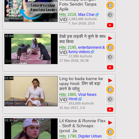
Foto Sendiri Tanpa
Aplik
Hits: 2216
,
Mas Char
Weltmusik
1,983,488 Aufrufe
VID
7 Jun 2018, 23:0
देखो इस लड़की ने कुत्ते के साथ
10:04
▶
क्या किया
Hits: 2195
,
entertainment &
funny videos
VID
17,990 Aufrufe
17 Mar 2018, 16:36
Zensiert
Ling ko bada karne ke
02:08
▶
upay hindi :लिंग को बड़ा
करने के घरेलु
Hits: 1965
,
Viral News
Hindi
VID
ohne Genre
253,009 Aufrufe
15 Apr 2017, 1:0
Lil Kleine & Ronnie Flex
02:30
▶
- Stoff & Schnaps
(prod. Ja
Hits: 1790
,
Digster Urban