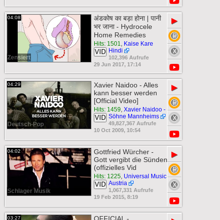
अंडकोष का बड़ा होना | पानी
04:08
▶
भर जाना - Hydrocele
Home Remedies
Hits: 1501
,
Kaise Kare
Hindi
VID
Zensiert
102,396 Aufrufe
29 Jun 2017, 17:14
Xavier Naidoo - Alles
04:29
▶
kann besser werden
[Official Video]
Hits: 1459
,
Xavier Naidoo -
Söhne Mannheims
VID
49,827,367 Aufrufe
Deutsch-Pop
10 Oct 2009, 10:54
Gottfried Würcher -
04:02
▶
Gott vergibt die Sünden
(offizielles Vid
Hits: 1225
,
Universal Music
Austria
VID
1,067,331 Aufrufe
Schlager Musik
19 Feb 2015, 8:19
OFFICIAL -
03:27