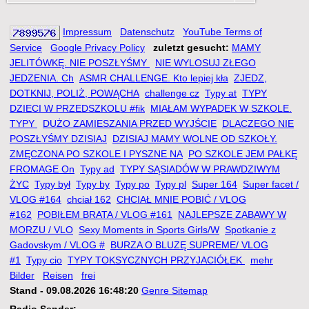
Impressum
Datenschutz
YouTube Terms of
Service
Google Privacy Policy
zuletzt gesucht:
MAMY
JELITÓWKĘ. NIE POSZŁYŚMY
NIE WYLOSUJ ZŁEGO
JEDZENIA. Ch
ASMR CHALLENGE. Kto lepiej kła
ZJEDZ,
DOTKNIJ, POLIŻ, POWĄCHA
challenge cz
Typy at
TYPY
DZIECI W PRZEDSZKOLU #fik
MIAŁAM WYPADEK W SZKOLE.
TYPY
DUŻO ZAMIESZANIA PRZED WYJŚCIE
DLACZEGO NIE
POSZŁYŚMY DZISIAJ
DZISIAJ MAMY WOLNE OD SZKOŁY.
ZMĘCZONA PO SZKOLE I PYSZNE NA
PO SZKOLE JEM PAŁKĘ
FROMAGE On
Typy ad
TYPY SĄSIADÓW W PRAWDZIWYM
ŻYC
Typy był
Typy by
Typy po
Typy pl
Super 164
Super facet /
VLOG #164
chciał 162
CHCIAŁ MNIE POBIĆ / VLOG
#162
POBIŁEM BRATA / VLOG #161
NAJLEPSZE ZABAWY W
MORZU / VLO
Sexy Moments in Sports Girls/W
Spotkanie z
Gadovskym / VLOG #
BURZA O BLUZĘ SUPREME/ VLOG
#1
Typy cio
TYPY TOKSYCZNYCH PRZYJACIÓŁEK
mehr
Bilder
Reisen
frei
Stand - 09.08.2026 16:48:20
Genre Sitemap
Radio Sender: