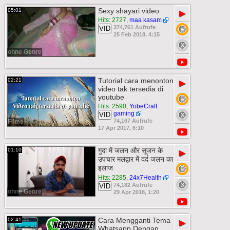
Sexy shayari video
05:01
▶
Hits: 2727
,
maa kasam
374,761 Aufrufe
VID
25 Feb 2018, 4:15
ohne Genre
Tutorial cara menonton
02:21
▶
video tak tersedia di
youtube
Hits: 2590
,
YobeCraft
gaming
VID
74,167 Aufrufe
Filme
17 Apr 2017, 6:10
गुदा में जलन और सूजन के
01:10
▶
उपचार मलद्वार में दर्द जलन का
इलाज
Hits: 2285
,
24x7Health
74,182 Aufrufe
VID
ohne Genre
29 Apr 2018, 1:20
Cara Mengganti Tema
02:41
▶
Whatsapp Dengan