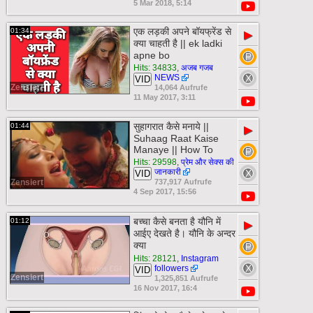
5 Mar 2018, 5:14
एक लड़की अपने बॉयफ्रेंड से
01:34
▶
क्या चाहती है || ek ladki
apne bo
Hits: 34833
,
अजब गजब
NEWS
VID
Zensiert
14,064 Aufrufe
11 May 2017, 3:11
सुहागरात कैसे मनाये ||
01:44
▶
Suhaag Raat Kaise
Manaye || How To
Hits: 29598
,
प्रेम और सेक्स की
जानकारी
VID
Zensiert
737,917 Aufrufe
4 Sep 2017, 15:56
बच्चा कैसे बनता है यौनि में
01:12
▶
आईए देखते है। यौनि के अन्दर
क्या
Hits: 28121
,
Instagram
followers
VID
Zensiert
1,325,851 Aufrufe
16 Nov 2017, 16:4