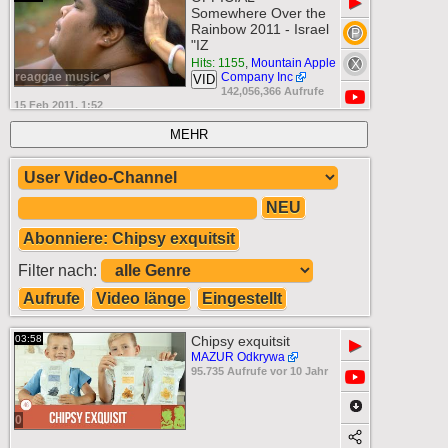
▶
Somewhere Over the
Rainbow 2011 - Israel
"IZ
Hits: 1155
,
Mountain Apple
reaggae music ♥
Company Inc
VID
142,056,366 Aufrufe
15 Feb 2011, 1:52
MEHR
NEU
Abonniere: Chipsy exquitsit
Filter nach:
Aufrufe
Video länge
Eingestellt
03:58
Chipsy exquitsit
▶
MAZUR Odkrywa
95.735 Aufrufe vor 10 Jahr
0