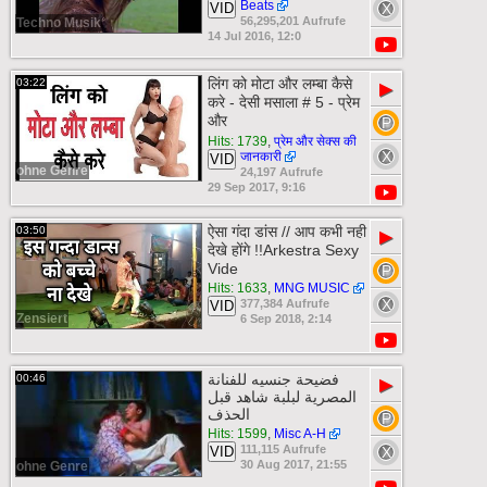
Beats
VID
56,295,201 Aufrufe
Techno Musik
14 Jul 2016, 12:0
लिंग को मोटा और लम्बा कैसे
03:22
▶
करे - देसी मसाला # 5 - प्रेम
और
Hits: 1739
,
प्रेम और सेक्स की
जानकारी
VID
ohne Genre
24,197 Aufrufe
29 Sep 2017, 9:16
ऐसा गंदा डांस // आप कभी नही
03:50
▶
देखे होंगे !!Arkestra Sexy
Vide
Hits: 1633
,
MNG MUSIC
377,384 Aufrufe
VID
Zensiert
6 Sep 2018, 2:14
فضيحة جنسيه للفنانة
00:46
▶
المصرية لبلبة شاهد قبل
الحذف
Hits: 1599
,
Misc A-H
111,115 Aufrufe
VID
30 Aug 2017, 21:55
ohne Genre