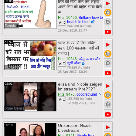
लिंग को मोटा कैसे करे लड़के
03:05
▶
अपने लिंग को बहोत लम्बा कैसे
क
Hits: 10466
,
Brittany how to
health in hindi
VID
Zensiert
244,288 Aufrufe
16 Dec 2016, 13:47
प्याज के रस से लिंग शक्ति
01:54
▶
बढ़ाए 100 पहलवान मर्दों की
ताक़त |
Hits: 10346
,
घरेलू उपचार और
सुखी जीवन
VID
Zensiert
70,926 Aufrufe
28 Apr 2017, 13:34
elisa und Nicole zeigen
02:01
▶
im stream ihre????
Hits: 9476
,
cocorethund
153,768 Aufrufe
VID
12 May 2021, 13:3
ohne Genre
Unzensiert Nicole
00:19
▶
Livestream
Hits: 9141
,
Nicole live