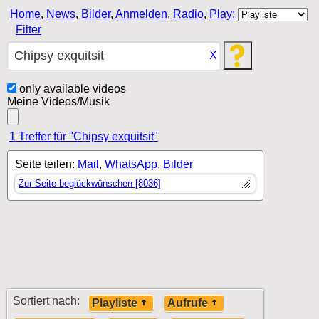
Home
,
News
,
Bilder
,
Anmelden
,
Radio
,
Play:
Filter
X
only available videos
Meine Videos/Musik
1 Treffer für "Chipsy exquitsit"
Seite teilen:
Mail
,
WhatsApp
,
Bilder
Zur Seite beglückwünschen [8036]
Sortiert nach:
Playliste
Aufrufe