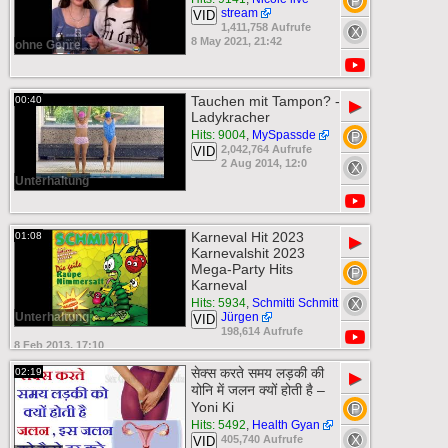
stream
VID
1,411,758 Aufrufe
8 May 2021, 21:42
ohne Genre
Tauchen mit Tampon? -
00:40
▶
Ladykracher
Hits: 9004
,
MySpassde
2,042,764 Aufrufe
VID
2 Aug 2014, 12:0
Unterhaltung
Karneval Hit 2023
01:08
▶
Karnevalshit 2023
Mega-Party Hits
Karneval
Hits: 5934
,
Schmitti Schmitt
Unterhaltung
Jürgen
VID
198,614 Aufrufe
8 Feb 2013, 17:10
सेक्स करते समय लड़की की
02:19
▶
योनि में जलन क्यों होती है –
Yoni Ki
Hits: 5492
,
Health Gyan
405,740 Aufrufe
VID