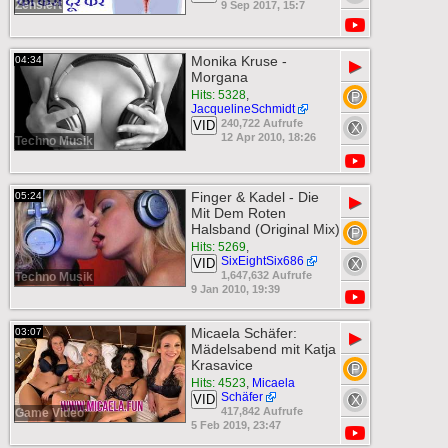
Zensiert
9 Sep 2017, 15:7
Monika Kruse -
04:34
▶
Morgana
Hits: 5328
,
JacquelineSchmidt
240,722 Aufrufe
VID
12 Apr 2010, 18:26
Techno Musik
Finger & Kadel - Die
05:24
▶
Mit Dem Roten
Halsband (Original Mix)
Hits: 5269
,
SixEightSix686
VID
1,647,632 Aufrufe
Techno Musik
9 Jan 2010, 19:39
Micaela Schäfer:
03:07
▶
Mädelsabend mit Katja
Krasavice
Hits: 4523
,
Micaela
Schäfer
VID
417,842 Aufrufe
Game Video
5 Feb 2019, 23:47