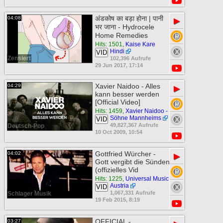
अंडकोष का बड़ा होना | पानी
04:08
▶
भर जाना - Hydrocele
Home Remedies
Hits: 1501
,
Kaise Kare
Hindi
VID
Zensiert
102,396 Aufrufe
29 Jun 2017, 17:14
Xavier Naidoo - Alles
04:29
▶
kann besser werden
[Official Video]
Hits: 1459
,
Xavier Naidoo -
Söhne Mannheims
VID
49,827,367 Aufrufe
Deutsch-Pop
10 Oct 2009, 10:54
Gottfried Würcher -
04:02
▶
Gott vergibt die Sünden
(offizielles Vid
Hits: 1225
,
Universal Music
Austria
VID
1,067,331 Aufrufe
Schlager Musik
19 Feb 2015, 8:19
OFFICIAL -
03:27