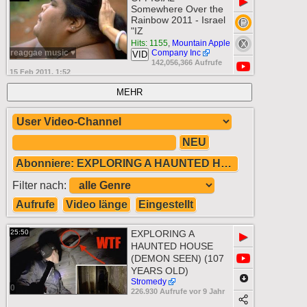
▶
Somewhere Over the
Rainbow 2011 - Israel
"IZ
Hits: 1155
,
Mountain Apple
reaggae music ♥
Company Inc
VID
142,056,366 Aufrufe
15 Feb 2011, 1:52
MEHR
NEU
Abonniere: EXPLORING A HAUNTED HOUSE (DEM
Filter nach:
Aufrufe
Video länge
Eingestellt
25:50
EXPLORING A
▶
HAUNTED HOUSE
(DEMON SEEN) (107
YEARS OLD)
Stromedy
0
226.930 Aufrufe vor 9 Jahr