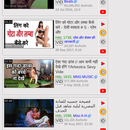
Beats
VID
56,295,201 Aufrufe
Techno Musik
14 Jul 2016, 12:0
लिंग को मोटा और लम्बा कैसे
03:22
▶
करे - देसी मसाला # 5 - प्रेम
और
Hits: 1739
,
प्रेम और सेक्स की
जानकारी
VID
ohne Genre
24,197 Aufrufe
29 Sep 2017, 9:16
ऐसा गंदा डांस // आप कभी नही
03:50
▶
देखे होंगे !!Arkestra Sexy
Vide
Hits: 1633
,
MNG MUSIC
377,384 Aufrufe
VID
Zensiert
6 Sep 2018, 2:14
فضيحة جنسيه للفنانة
00:46
▶
المصرية لبلبة شاهد قبل
الحذف
Hits: 1598
,
Misc A-H
111,115 Aufrufe
VID
30 Aug 2017, 21:55
ohne Genre