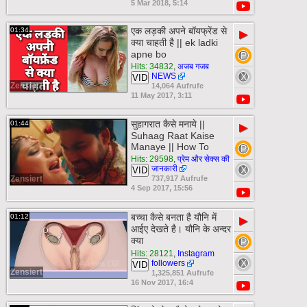
5 Mar 2018, 5:14
एक लड़की अपने बॉयफ्रेंड से
01:34
▶
क्या चाहती है || ek ladki
apne bo
Hits: 34832
,
अजब गजब
NEWS
VID
Zensiert
14,064 Aufrufe
11 May 2017, 3:11
सुहागरात कैसे मनाये ||
01:44
▶
Suhaag Raat Kaise
Manaye || How To
Hits: 29598
,
प्रेम और सेक्स की
जानकारी
VID
Zensiert
737,917 Aufrufe
4 Sep 2017, 15:56
बच्चा कैसे बनता है यौनि में
01:12
▶
आईए देखते है। यौनि के अन्दर
क्या
Hits: 28121
,
Instagram
followers
VID
Zensiert
1,325,851 Aufrufe
16 Nov 2017, 16:4