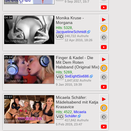
Zensiert
9 Sep 2017, 15:7
Monika Kruse -
04:34
▶
Morgana
Hits: 5328
,
JacquelineSchmidt
240,722 Aufrufe
VID
12 Apr 2010, 18:26
Techno Musik
Finger & Kadel - Die
05:24
▶
Mit Dem Roten
Halsband (Original Mix)
Hits: 5269
,
SixEightSix686
VID
1,647,632 Aufrufe
Techno Musik
9 Jan 2010, 19:39
Micaela Schäfer:
03:07
▶
Mädelsabend mit Katja
Krasavice
Hits: 4522
,
Micaela
Schäfer
VID
417,842 Aufrufe
Game Video
5 Feb 2019, 23:47