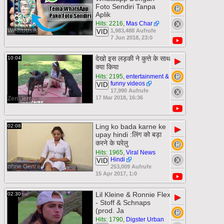
Foto Sendiri Tanpa
Aplik
Hits: 2216
,
Mas Char
Weltmusik
1,983,488 Aufrufe
VID
7 Jun 2018, 23:0
देखो इस लड़की ने कुत्ते के साथ
10:04
▶
क्या किया
Hits: 2195
,
entertainment &
funny videos
VID
17,990 Aufrufe
17 Mar 2018, 16:36
Zensiert
Ling ko bada karne ke
02:08
▶
upay hindi :लिंग को बड़ा
करने के घरेलु
Hits: 1965
,
Viral News
Hindi
VID
ohne Genre
253,009 Aufrufe
15 Apr 2017, 1:0
Lil Kleine & Ronnie Flex
02:30
▶
- Stoff & Schnaps
(prod. Ja
Hits: 1790
,
Digster Urban