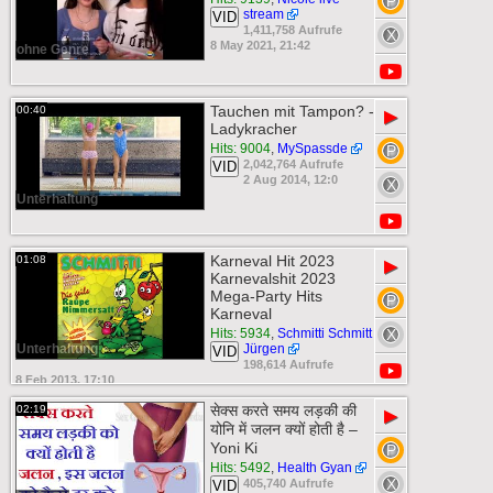
stream
VID
1,411,758 Aufrufe
8 May 2021, 21:42
ohne Genre
Tauchen mit Tampon? -
00:40
▶
Ladykracher
Hits: 9004
,
MySpassde
2,042,764 Aufrufe
VID
2 Aug 2014, 12:0
Unterhaltung
Karneval Hit 2023
01:08
▶
Karnevalshit 2023
Mega-Party Hits
Karneval
Hits: 5934
,
Schmitti Schmitt
Unterhaltung
Jürgen
VID
198,614 Aufrufe
8 Feb 2013, 17:10
सेक्स करते समय लड़की की
02:19
▶
योनि में जलन क्यों होती है –
Yoni Ki
Hits: 5492
,
Health Gyan
405,740 Aufrufe
VID