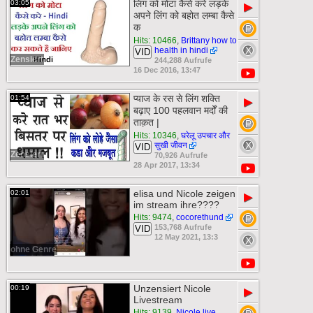
लिंग को मोटा कैसे करे लड़के
03:05
▶
अपने लिंग को बहोत लम्बा कैसे
क
Hits: 10466
,
Brittany how to
health in hindi
VID
Zensiert
244,288 Aufrufe
16 Dec 2016, 13:47
प्याज के रस से लिंग शक्ति
01:54
▶
बढ़ाए 100 पहलवान मर्दों की
ताक़त |
Hits: 10346
,
घरेलू उपचार और
सुखी जीवन
VID
Zensiert
70,926 Aufrufe
28 Apr 2017, 13:34
elisa und Nicole zeigen
02:01
▶
im stream ihre????
Hits: 9474
,
cocorethund
153,768 Aufrufe
VID
12 May 2021, 13:3
ohne Genre
Unzensiert Nicole
00:19
▶
Livestream
Hits: 9139
,
Nicole live