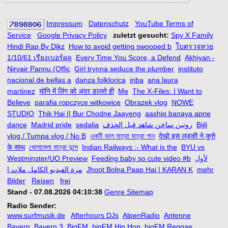
Impressum
Datenschutz
YouTube Terms of
Service
Google Privacy Policy
zuletzt gesucht:
Spy X Family
Hindi Rap By Dikz
How to avoid getting swooped b
ใบตรวจหวย
1/10/61 เรียงเบอร์ผล
Every Time You Score, a Defend
Akhiyan -
Nirvair Pannu (Offic
Girl trynna seduce the plumber
instituto
nacional de bellas a
danza folklorica
inba
ana laura
martinez
योनि में लिंग को अंदर डालते ही
Me
The X-Files: I Want to
Believe
parafia ropczyce witkowice
Obrazek vlog
NOWE
STUDIO
Thik Hai || Bur Chodne Jaayeng
aashiq banaya apne
dance
Madrid pride
sedalia
روتين ساخن شاهد قبل الحذف
Bijli
vlog / Tumpa vlog / No B
একটি ভাল যাত্রা যাত্রা গান
देखो इस लड़की ने कुत्ते
के साथ
খোলামেলা যাত্রা ডান্স
Indian Railways :- What is the
BYU vs
Westminster/UO Preview
Feeding baby so cute video #b
لأول
مرة الفيديو الكامل ملات ا
Jhoot Bolna Paap Hai | KARAN K
mehr
Bilder
Reisen
frei
Stand - 07.08.2026 04:10:38
Genre Sitemap
Radio Sender:
www.surfmusik.de
Afterhours DJs
AlpenRadio
Antenne
Bayern
Bayern 3
BigFM
bigFM Hip Hop
bigFM Reggae