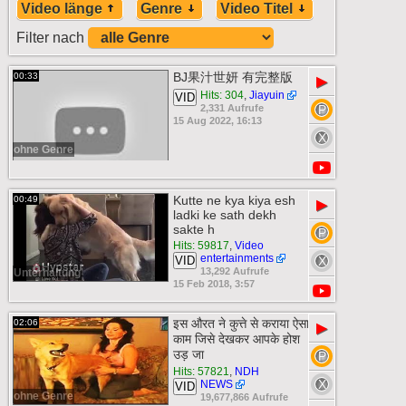
Video länge
Genre
Video Titel
Filter nach
BJ果汁世妍 有完整版
00:33
▶
Hits: 304
,
Jiayuin
VID
2,331 Aufrufe
15 Aug 2022, 16:13
ohne Genre
Kutte ne kya kiya esh
00:49
▶
ladki ke sath dekh
sakte h
Hits: 59817
,
Video
entertainments
VID
13,292 Aufrufe
Unterhaltung
15 Feb 2018, 3:57
इस औरत ने कुत्ते से कराया ऐसा
02:06
▶
काम जिसे देखकर आपके होश
उड़ जा
Hits: 57821
,
NDH
NEWS
VID
ohne Genre
19,677,866 Aufrufe