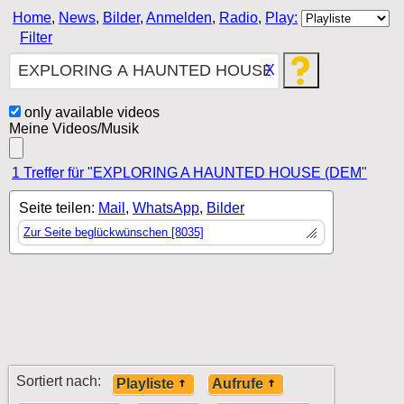
Home
,
News
,
Bilder
,
Anmelden
,
Radio
,
Play:
Filter
X
only available videos
Meine Videos/Musik
1 Treffer für "EXPLORING A HAUNTED HOUSE (DEM"
Seite teilen:
Mail
,
WhatsApp
,
Bilder
Zur Seite beglückwünschen [8035]
Sortiert nach:
Playliste
Aufrufe