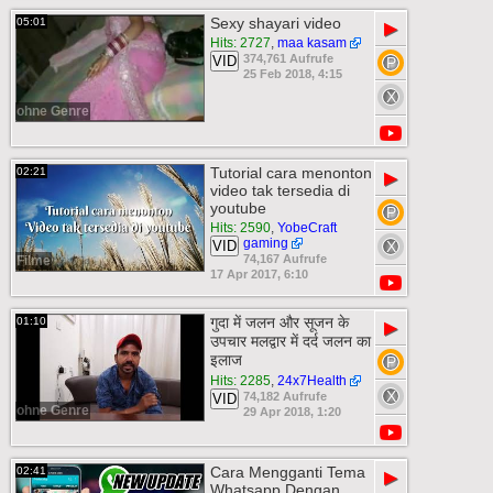
Sexy shayari video
05:01
▶
Hits: 2727
,
maa kasam
374,761 Aufrufe
VID
25 Feb 2018, 4:15
ohne Genre
Tutorial cara menonton
02:21
▶
video tak tersedia di
youtube
Hits: 2590
,
YobeCraft
gaming
VID
74,167 Aufrufe
Filme
17 Apr 2017, 6:10
गुदा में जलन और सूजन के
01:10
▶
उपचार मलद्वार में दर्द जलन का
इलाज
Hits: 2285
,
24x7Health
74,182 Aufrufe
VID
ohne Genre
29 Apr 2018, 1:20
Cara Mengganti Tema
02:41
▶
Whatsapp Dengan