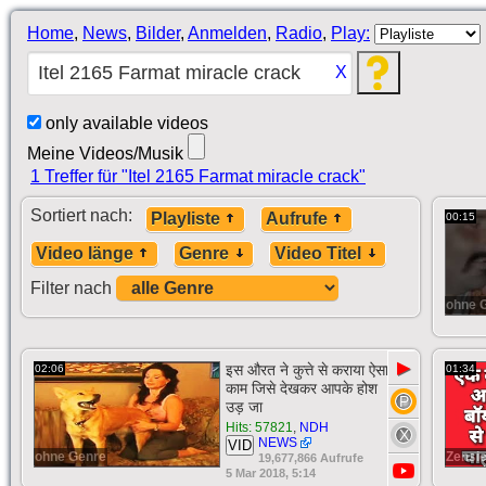
Home
,
News
,
Bilder
,
Anmelden
,
Radio
,
Play:
X
only available videos
Meine Videos/Musik
1 Treffer für "Itel 2165 Farmat miracle crack"
Sortiert nach:
Playliste
Aufrufe
00:15
Video länge
Genre
Video Titel
Filter nach
ohne 
▶
इस औरत ने कुत्ते से कराया ऐसा
02:06
01:34
काम जिसे देखकर आपके होश
उड़ जा
Hits: 57821
,
NDH
NEWS
VID
ohne Genre
Zensie
19,677,866 Aufrufe
5 Mar 2018, 5:14