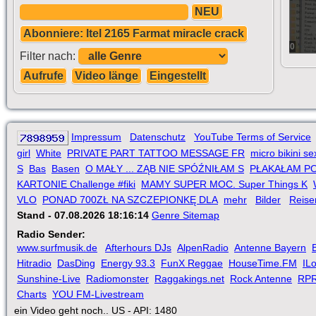
NEU
Abonniere: Itel 2165 Farmat miracle crack
0
Filter nach:
Aufrufe
Video länge
Eingestellt
Impressum
Datenschutz
YouTube Terms of Service
girl
White
PRIVATE PART TATTOO MESSAGE FR
micro bikini
S
Bas
Basen
O MAŁY ... ZĄB NIE SPÓŹNIŁAM S
PŁAKAŁAM PO
KARTONIE Challenge #fiki
MAMY SUPER MOC. Super Things K
VLO
PONAD 700ZŁ NA SZCZEPIONKĘ DLA
mehr
Bilder
Reise
Stand - 07.08.2026 18:16:14
Genre Sitemap
Radio Sender:
www.surfmusik.de
Afterhours DJs
AlpenRadio
Antenne Bayern
Hitradio
DasDing
Energy 93.3
FunX Reggae
HouseTime.FM
IL
Sunshine-Live
Radiomonster
Raggakings.net
Rock Antenne
RP
Charts
YOU FM-Livestream
ein Video geht noch.. US - API: 1480