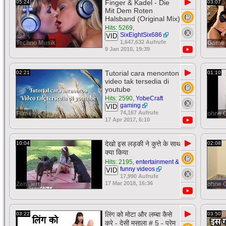
▶
Finger & Kadel - Die
05:24
03:07
Mit Dem Roten
Halsband (Original Mix)
Hits: 5269
,
SixEightSix686
VID
1,647,632 Aufrufe
Techno Musik
Game 
9 Jan 2010, 19:39
▶
Tutorial cara menonton
02:21
01:10
video tak tersedia di
youtube
Hits: 2590
,
YobeCraft
gaming
VID
74,167 Aufrufe
Filme
ohne 
17 Apr 2017, 6:10
▶
देखो इस लड़की ने कुत्ते के साथ
10:04
02:08
क्या किया
Hits: 2195
,
entertainment &
funny videos
VID
17,990 Aufrufe
17 Mar 2018, 16:36
Zensiert
ohne 
▶
लिंग को मोटा और लम्बा कैसे
03:22
03:50
करे - देसी मसाला # 5 - प्रेम