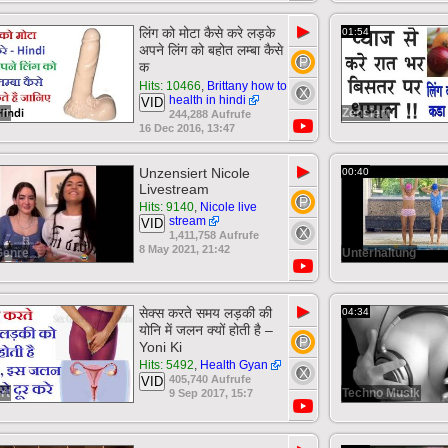
▶
लिंग को मोटा कैसे करे लड़के
01:54
अपने लिंग को बहोत लम्बा कैसे
क
Hits: 10466
,
Brittany how to
health in hindi
VID
rt
Zensiert
244,288 Aufrufe
16 Dec 2016, 13:47
▶
Unzensiert Nicole
00:40
Livestream
Hits: 9140
,
Nicole live
stream
VID
1,411,758 Aufrufe
8 May 2021, 21:42
Genre
Unterhaltung
▶
सेक्स करते समय लड़की की
04:34
योनि में जलन क्यों होती है –
Yoni Ki
Hits: 5492
,
Health Gyan
405,740 Aufrufe
VID
rt
Techno Musik
9 Sep 2017, 15:7