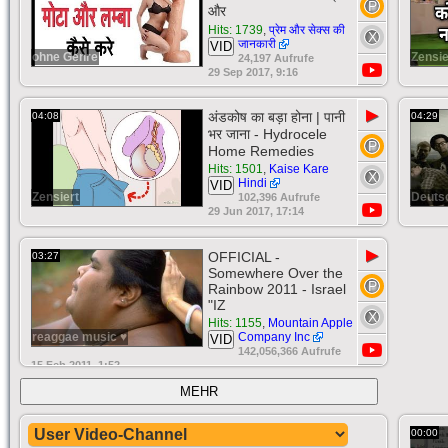
और
Hits: 1739
,
प्रेम और सेक्स की
जानकारी
VID
ohne Genre
Zensie
24,197 Aufrufe
29 Sep 2017, 9:16
▶
अंडकोष का बड़ा होना | पानी
04:08
04:29
भर जाना - Hydrocele
Home Remedies
Hits: 1501
,
Kaise Kare
Hindi
VID
Zensiert
Deuts
102,396 Aufrufe
29 Jun 2017, 17:14
▶
OFFICIAL -
03:27
Somewhere Over the
Rainbow 2011 - Israel
"IZ
Hits: 1155
,
Mountain Apple
reaggae music ♥
Company Inc
VID
142,056,366 Aufrufe
15 Feb 2011, 1:52
MEHR
00:00