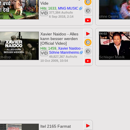
Vide
Hits: 1633
,
MNG MUSIC
377,384 Aufrufe
VID
rt
ohne Genre
6 Sep 2018, 2:14
▶
Xavier Naidoo - Alles
04:02
kann besser werden
[Official Video]
Hits: 1459
,
Xavier Naidoo -
Söhne Mannheims
VID
49,827,367 Aufrufe
ch-Pop
Schlager Musik
10 Oct 2009, 10:54
▶
Itel 2165 Farmat