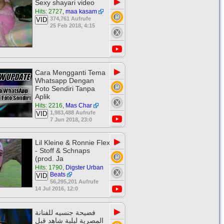
▶
Sexy shayari video
Hits: 2727
,
maa kasam
374,761 Aufrufe
VID
25 Feb 2018, 4:15
▶
Cara Mengganti Tema
Whatsapp Dengan
Foto Sendiri Tanpa
Aplik
Hits: 2216
,
Mas Char
1,983,488 Aufrufe
VID
7 Jun 2018, 23:0
▶
Lil Kleine & Ronnie Flex
- Stoff & Schnaps
(prod. Ja
Hits: 1790
,
Digster Urban
Beats
VID
56,295,201 Aufrufe
14 Jul 2016, 12:0
▶
فضيحة جنسيه للفنانة
المصرية لبلبة شاهد قبل