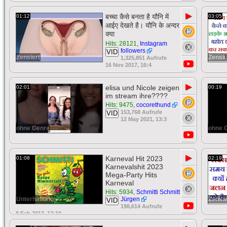
▶
बच्चा कैसे बनता है यौनि में
01:12
03:05
आईए देखते है। यौनि के अन्दर
क्या
Hits: 28121
,
Instagram
followers
VID
Zensiert
Zensie
1,325,851 Aufrufe
16 Nov 2017, 16:4
▶
elisa und Nicole zeigen
02:01
00:19
im stream ihre????
Hits: 9475
,
cocorethund
153,768 Aufrufe
VID
12 May 2021, 13:3
ohne Genre
ohne 
▶
Karneval Hit 2023
01:08
02:19
Karnevalshit 2023
Mega-Party Hits
Karneval
Hits: 5934
,
Schmitti Schmitt
Unterhaltung
Jürgen
Zensie
VID
198,614 Aufrufe
8 Feb 2013, 17:10