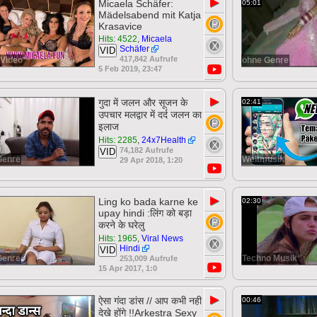
▶
Micaela Schäfer:
05:01
Mädelsabend mit Katja
Krasavice
Hits: 4522
,
Micaela
Schäfer
VID
417,842 Aufrufe
Video
ohne Genre
5 Feb 2019, 23:47
▶
गुदा में जलन और सूजन के
02:41
उपचार मलद्वार में दर्द जलन का
इलाज
Hits: 2285
,
24x7Health
74,182 Aufrufe
VID
Genre
Weltmusik
29 Apr 2018, 1:20
▶
Ling ko bada karne ke
02:30
upay hindi :लिंग को बड़ा
करने के घरेलु
Hits: 1965
,
Viral News
Hindi
VID
Genre
Techno Musik
253,009 Aufrufe
15 Apr 2017, 1:0
▶
ऐसा गंदा डांस // आप कभी नही
00:46
देखे होंगे !!Arkestra Sexy