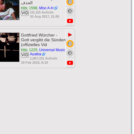
الحذف
Hits: 1598
,
Misc A-H
111,115 Aufrufe
VID
30 Aug 2017, 21:55
▶
Gottfried Würcher -
Gott vergibt die Sünden
(offizielles Vid
Hits: 1225
,
Universal Music
Austria
VID
1,067,331 Aufrufe
19 Feb 2015, 8:19