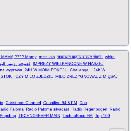
 MAMĄ ???? Mamy
miss lola
राजस्थान बाड़मेर वायरल सेक्सी
white
فضيحة روتيني الي
IMPREZY WIELKANOCNE W NASZEJ
lna wyprawa
24H W MOIM POKOJU. Challenge.
24h W
STOK - CZY MILO ZJEDZIE
MILO ZREZYGNOWAŁ Z MIĘSA /
io
Christmas Channel
Coastline 94.5 FM
Das
adio Paloma
Radio Paloma silvacast
Radio Regenbogen
Radio
Popshop
TECHNO4EVER MAIN
TechnoBase FM
Top 100