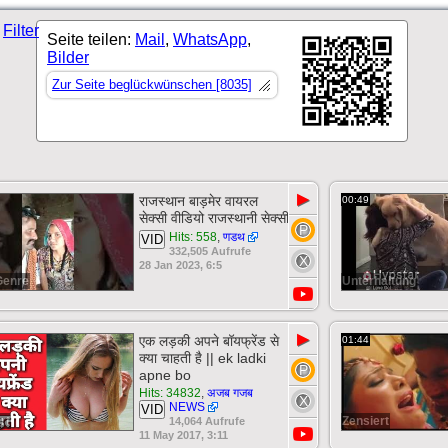
Filter
Seite teilen:
Mail
,
WhatsApp
,
Bilder
Zur Seite beglückwünschen [8035]
▶
राजस्थान बाड़मेर वायरल
00:49
सेक्सी वीडियो राजस्थानी सेक्सी
Hits: 558
,
णडथ
VID
332,505 Aufrufe
28 Jan 2023, 6:5
Genre
Unterhaltung
▶
एक लड़की अपने बॉयफ्रेंड से
01:44
क्या चाहती है || ek ladki
apne bo
Hits: 34832
,
अजब गजब
NEWS
VID
rt
Zensiert
14,064 Aufrufe
11 May 2017, 3:11