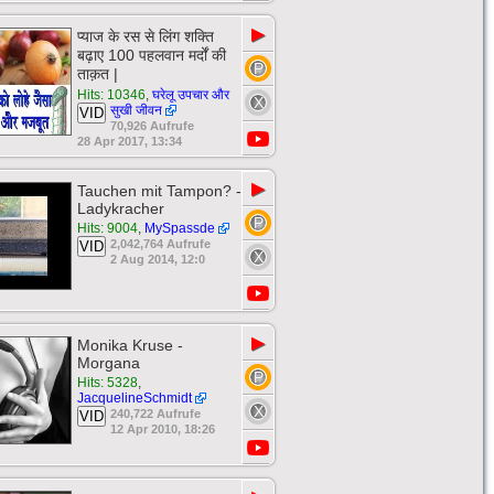
▶
प्याज के रस से लिंग शक्ति
बढ़ाए 100 पहलवान मर्दों की
ताक़त |
Hits: 10346
,
घरेलू उपचार और
सुखी जीवन
VID
70,926 Aufrufe
28 Apr 2017, 13:34
▶
Tauchen mit Tampon? -
Ladykracher
Hits: 9004
,
MySpassde
2,042,764 Aufrufe
VID
2 Aug 2014, 12:0
▶
Monika Kruse -
Morgana
Hits: 5328
,
JacquelineSchmidt
240,722 Aufrufe
VID
12 Apr 2010, 18:26