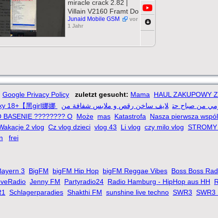
miracle crack 2.82 |
Villain V2160 Framt Do
Junaid Mobile GSM
vor
1 Jahr
Google Privacy Policy
zuletzt gesucht:
Mama
HAUL ZAKUPOWY Z
 sexy 18+【黑girl娜娜
لايف ساخن رقص و ملابس شفافة من
ومي من صباح حت
 BASENIE ???????? O
Może
mas
Katastrofa
Nasza pierwsza wspó
Wakacje 2 vlog
Cz vlog dzieci
vlog 43
Li vlog
czy milo vlog
STROMY 
n
frei
Bayern 3
BigFM
bigFM Hip Hop
bigFM Reggae Vibes
Boss Boss Rad
oveRadio
Jenny FM
Partyradio24
Radio Hamburg - HipHop aus HH
R
R1
Schlagerparadies
Shakthi FM
sunshine live techno
SWR3
SWR3 