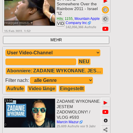
▶
Somewhere Over the
Rainbow 2011 - Israel
"IZ
Hits: 1155
,
Mountain Apple
reaggae music ♥
Company Inc
VID
142,056,366 Aufrufe
15 Feb 2011, 1:52
MEHR
NEU
Abonniere: ZADANIE WYKONANE. JESTEM ZADOW
Filter nach:
Aufrufe
Video länge
Eingestellt
13:06
ZADANIE WYKONANE.
▶
JESTEM
ZADOWOLONY! /
VLOG #593
Marcin Mazur
0
25.609 Aufrufe vor 9 Jahr