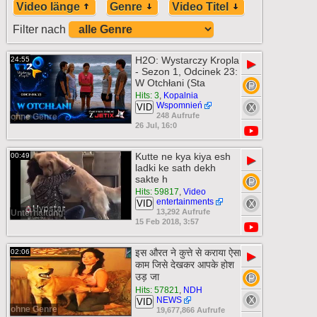
Video länge
Genre
Video Titel
Filter nach
H2O: Wystarczy Kropla
24:55
▶
- Sezon 1, Odcinek 23:
W Otchłani (Sta
Hits: 3
,
Kopalnia
Wspomnień
VID
248 Aufrufe
ohne Genre
26 Jul, 16:0
Kutte ne kya kiya esh
00:49
▶
ladki ke sath dekh
sakte h
Hits: 59817
,
Video
entertainments
VID
13,292 Aufrufe
Unterhaltung
15 Feb 2018, 3:57
इस औरत ने कुत्ते से कराया ऐसा
02:06
▶
काम जिसे देखकर आपके होश
उड़ जा
Hits: 57821
,
NDH
NEWS
VID
ohne Genre
19,677,866 Aufrufe