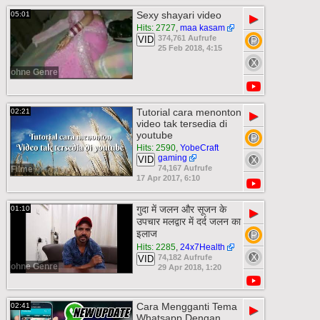
Sexy shayari video
05:01
▶
Hits: 2727
,
maa kasam
374,761 Aufrufe
VID
25 Feb 2018, 4:15
ohne Genre
Tutorial cara menonton
02:21
▶
video tak tersedia di
youtube
Hits: 2590
,
YobeCraft
gaming
VID
74,167 Aufrufe
Filme
17 Apr 2017, 6:10
गुदा में जलन और सूजन के
01:10
▶
उपचार मलद्वार में दर्द जलन का
इलाज
Hits: 2285
,
24x7Health
74,182 Aufrufe
VID
ohne Genre
29 Apr 2018, 1:20
Cara Mengganti Tema
02:41
▶
Whatsapp Dengan