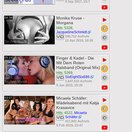
Zensiert
9 Sep 2017, 15:7
Monika Kruse -
04:34
▶
Morgana
Hits: 5328
,
JacquelineSchmidt
240,722 Aufrufe
VID
12 Apr 2010, 18:26
Techno Musik
Finger & Kadel - Die
05:24
▶
Mit Dem Roten
Halsband (Original Mix)
Hits: 5269
,
SixEightSix686
VID
1,647,632 Aufrufe
Techno Musik
9 Jan 2010, 19:39
Micaela Schäfer:
03:07
▶
Mädelsabend mit Katja
Krasavice
Hits: 4522
,
Micaela
Schäfer
VID
417,842 Aufrufe
Game Video
5 Feb 2019, 23:47