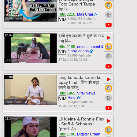
Foto Sendiri Tanpa
Aplik
Hits: 2216
,
Mas Char
Weltmusik
1,983,488 Aufrufe
VID
7 Jun 2018, 23:0
देखो इस लड़की ने कुत्ते के साथ
10:04
▶
क्या किया
Hits: 2195
,
entertainment &
funny videos
VID
17,990 Aufrufe
17 Mar 2018, 16:36
Zensiert
Ling ko bada karne ke
02:08
▶
upay hindi :लिंग को बड़ा
करने के घरेलु
Hits: 1965
,
Viral News
Hindi
VID
ohne Genre
253,009 Aufrufe
15 Apr 2017, 1:0
Lil Kleine & Ronnie Flex
02:30
▶
- Stoff & Schnaps
(prod. Ja
Hits: 1790
,
Digster Urban