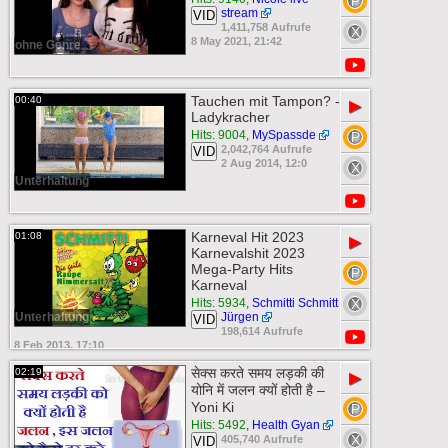
stream
VID
1,411,758 Aufrufe
8 May 2021, 21:42
ohne Genre
Tauchen mit Tampon? -
00:40
▶
Ladykracher
Hits: 9004
,
MySpassde
2,042,764 Aufrufe
VID
2 Aug 2014, 12:0
Unterhaltung
Karneval Hit 2023
01:08
▶
Karnevalshit 2023
Mega-Party Hits
Karneval
Hits: 5934
,
Schmitti Schmitt
Unterhaltung
Jürgen
VID
198,614 Aufrufe
8 Feb 2013, 17:10
सेक्स करते समय लड़की की
02:19
▶
योनि में जलन क्यों होती है –
Yoni Ki
Hits: 5492
,
Health Gyan
405,740 Aufrufe
VID