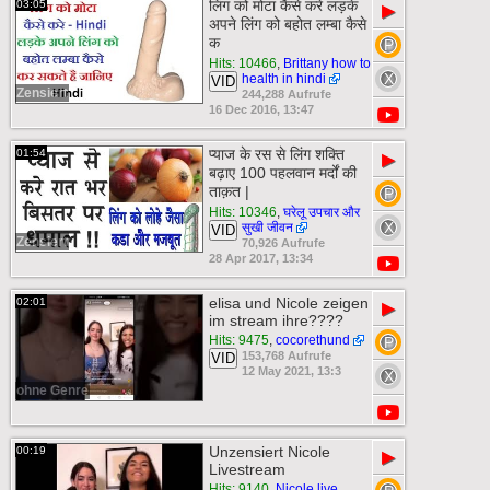
लिंग को मोटा कैसे करे लड़के
03:05
▶
अपने लिंग को बहोत लम्बा कैसे
क
Hits: 10466
,
Brittany how to
health in hindi
VID
Zensiert
244,288 Aufrufe
16 Dec 2016, 13:47
प्याज के रस से लिंग शक्ति
01:54
▶
बढ़ाए 100 पहलवान मर्दों की
ताक़त |
Hits: 10346
,
घरेलू उपचार और
सुखी जीवन
VID
Zensiert
70,926 Aufrufe
28 Apr 2017, 13:34
elisa und Nicole zeigen
02:01
▶
im stream ihre????
Hits: 9475
,
cocorethund
153,768 Aufrufe
VID
12 May 2021, 13:3
ohne Genre
Unzensiert Nicole
00:19
▶
Livestream
Hits: 9140
,
Nicole live