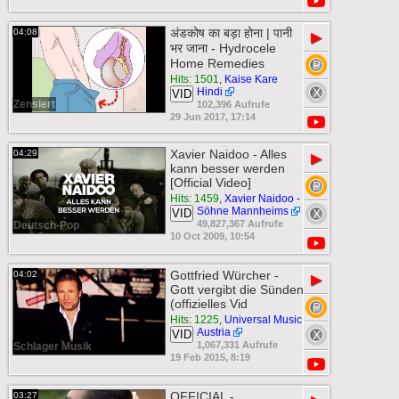
अंडकोष का बड़ा होना | पानी
04:08
▶
भर जाना - Hydrocele
Home Remedies
Hits: 1501
,
Kaise Kare
Hindi
VID
Zensiert
102,396 Aufrufe
29 Jun 2017, 17:14
Xavier Naidoo - Alles
04:29
▶
kann besser werden
[Official Video]
Hits: 1459
,
Xavier Naidoo -
Söhne Mannheims
VID
49,827,367 Aufrufe
Deutsch-Pop
10 Oct 2009, 10:54
Gottfried Würcher -
04:02
▶
Gott vergibt die Sünden
(offizielles Vid
Hits: 1225
,
Universal Music
Austria
VID
1,067,331 Aufrufe
Schlager Musik
19 Feb 2015, 8:19
OFFICIAL -
03:27