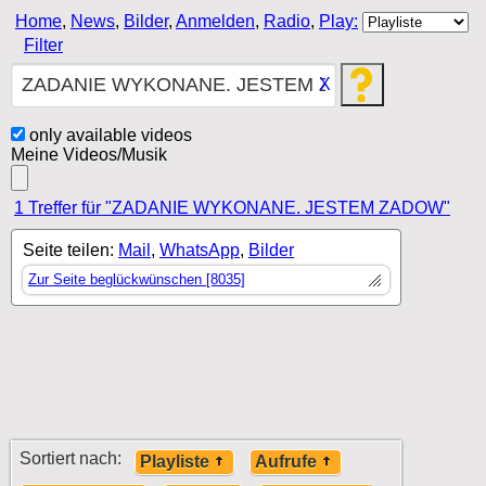
Home
,
News
,
Bilder
,
Anmelden
,
Radio
,
Play:
Filter
X
only available videos
Meine Videos/Musik
1 Treffer für "ZADANIE WYKONANE. JESTEM ZADOW"
Seite teilen:
Mail
,
WhatsApp
,
Bilder
Zur Seite beglückwünschen [8035]
Sortiert nach:
Playliste
Aufrufe