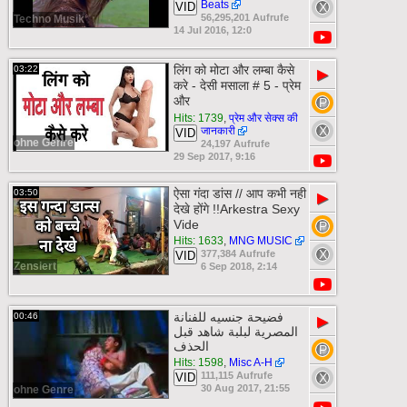
Beats
VID
56,295,201 Aufrufe
Techno Musik
14 Jul 2016, 12:0
लिंग को मोटा और लम्बा कैसे
03:22
▶
करे - देसी मसाला # 5 - प्रेम
और
Hits: 1739
,
प्रेम और सेक्स की
जानकारी
VID
ohne Genre
24,197 Aufrufe
29 Sep 2017, 9:16
ऐसा गंदा डांस // आप कभी नही
03:50
▶
देखे होंगे !!Arkestra Sexy
Vide
Hits: 1633
,
MNG MUSIC
377,384 Aufrufe
VID
Zensiert
6 Sep 2018, 2:14
فضيحة جنسيه للفنانة
00:46
▶
المصرية لبلبة شاهد قبل
الحذف
Hits: 1598
,
Misc A-H
111,115 Aufrufe
VID
30 Aug 2017, 21:55
ohne Genre