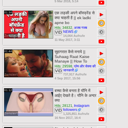
5 Mar 2018, 5:14
एक लड़की अपने बॉयफ्रेंड से
01:34
▶
क्या चाहती है || ek ladki
apne bo
Hits: 34832
,
अजब गजब
NEWS
VID
Zensiert
14,064 Aufrufe
11 May 2017, 3:11
सुहागरात कैसे मनाये ||
01:44
▶
Suhaag Raat Kaise
Manaye || How To
Hits: 29598
,
प्रेम और सेक्स की
जानकारी
VID
Zensiert
737,917 Aufrufe
4 Sep 2017, 15:56
बच्चा कैसे बनता है यौनि में
01:12
▶
आईए देखते है। यौनि के अन्दर
क्या
Hits: 28121
,
Instagram
followers
VID
Zensiert
1,325,851 Aufrufe
16 Nov 2017, 16:4