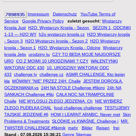
Impressum
Datenschutz
YouTube Terms of
Service
Google Privacy Policy
zuletzt gesucht:
Wystarczy
Kropla Just
H2O: Wystarczy Kropla - Sezon
SEZON 1, ODCINKI
1-13 — H2O WY
h2o wystarczy kropla cz
H2O Wystarczy kropla
- Sezon 3
H2O Wystarczy kropla - Sezon 2
H2O Wystarczy
kropla - Sezon 1
H2O: Wystarczy Kropla - Odcine
Wystarczy
kropla Jetix
urodziny tu
CZY TO BĘDĄ MOJE NAJGORSZE
URO
CO Z MOIMI 10 URODZINAMI ? CZY
WALENTYNKI
WIKTORA! ODC 430
10. URODZINY WIKTORA! ODC
433
challenge ty
challenge cz
ASMR CHALLENGE. Kto lepiej
kła
MÓWIMY "NIE" PRZEZ 24H. Challe
JESTEM DOROSŁA.
OCZEKIWANIA vs
24H NA STOLE Challenge #fikimi
24h NA
SANKACH Challenge #fiki
CAŁA NOC NA TRAMPOLINIE
Challe
NIE WYLOSUJ ZŁEGO JEDZENIA. Ch
NIE WYBIERZ
ZŁEGO PUDEŁKA CHAL
food challenge challenge
TESTUJEMY
TAJSKIE JEDZENIE #fi
HOW I LEARNT ARABIC. Never met
Skin
Problems & Treatments
SŁODKIE vs KWAŚNE. Challenge j
MR.
TWISTER CHALLENGE #fikimik
mehr
Bilder
Reisen
frei
Stand - 07.08.2026 15:36:21
Genre Sitemap