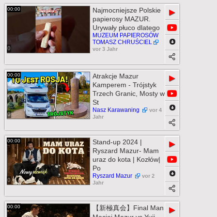
00:00
Najmocniejsze Polskie
▶
papierosy MAZUR.
Urywały płuco dlatego
MUZEUM PAPIEROSÓW
TOMASZ CHRUŚCIEL
0
vor 3 Jahr
00:00
Atrakcje Mazur
▶
Kamperem - Trójstyk
Trzech Granic, Mosty w
St
Nasz Karawaning
vor 4
0
Jahr
00:00
Stand-up 2024 |
▶
Ryszard Mazur- Mam
uraz do kota | Kozłów|
Po
Ryszard Mazur
vor 2
0
Jahr
00:00
【新極真会】Final Man
▶