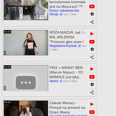
bursztynowa komnata
jest na Mazurach ??
Kursy i szkolenia Kar-
Group
vor 7 Jahr
0
00:00
RÓŻA MAZUR, kat. I -
▶
BAL ARLEKINA
"Przecież głos mam i
Magdalena Krysiak
vor
1 Jahr
0
00:00
FRIZ x MASNY BEN
▶
(Marcin Mazur) - YO
MAMALE (od tyłu)
Ajolox
vor 5 Jahr
0
00:00
Zalesie Mazury -
▶
Pomysł na prezent na
Dzień Mamy