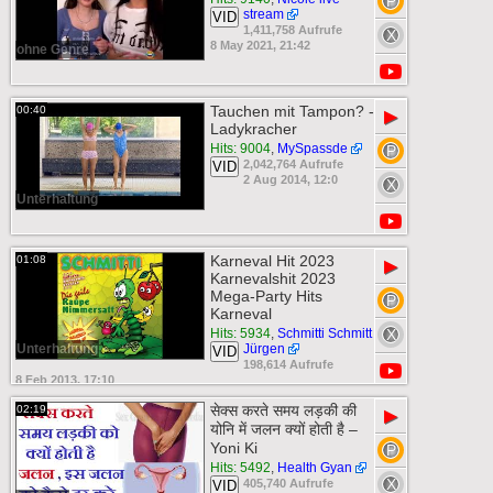
stream
VID
1,411,758 Aufrufe
8 May 2021, 21:42
ohne Genre
Tauchen mit Tampon? -
00:40
▶
Ladykracher
Hits: 9004
,
MySpassde
2,042,764 Aufrufe
VID
2 Aug 2014, 12:0
Unterhaltung
Karneval Hit 2023
01:08
▶
Karnevalshit 2023
Mega-Party Hits
Karneval
Hits: 5934
,
Schmitti Schmitt
Unterhaltung
Jürgen
VID
198,614 Aufrufe
8 Feb 2013, 17:10
सेक्स करते समय लड़की की
02:19
▶
योनि में जलन क्यों होती है –
Yoni Ki
Hits: 5492
,
Health Gyan
405,740 Aufrufe
VID