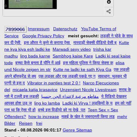
0
Impressum
Datenschutz
YouTube Terms of
Service
Google Privacy Policy
meist gesucht:
लड़की ने घोड़े के साथ
कर दी ऐसी
इस औरत ने कुत्ते से कराया ऐसा
मारवाड़ी सेक्सी वीडियो देसी ब्
Kutte
ne kya kiya esh ladki ke
Marwadi sexy video
trisha kar
madhu
ling bada karne
Sambhog kaise Kare
Ladki ki seal kaise
tode
बच्चा कैसे बनता है यौनि में आई
इस महिला पुलिस ने किया सेक्स क
elisa
und Nicole zeigen im str
Kutte ne ladki ke sath Kiya Ga
एक लड़की
अपने बॉयफ्रेंड से क्य
एक लड़का और एक लड़की पकडे गए ग
सावधान: भूलकर भी
पत्नी से इस द
Vibrator in panties test 2.0 !
Narco Ejecuciones
del
micaela katja krasavice
Unzensiert Nicole Livestream
शराब के
नशे में टल्ली इस लड़की
مقاطع مرعبة لإعتداء الجن جنسيا
ये विडियो देखकर
आपका होश उड़ ज
ling ko lamba
Ladki ki Virya ! लड़कियों के य
हम को नहीं
पता था कि ऐसा भी हो
बच्चे इस विडीयो को ना देखे, पत
Teen Sex = Sex
Offenders?
how to increase
मकई के खेत मे जबरदस्ती किया लड
mehr
Bilder
Reisen
frei
Stand - 08.08.2026 06:01:17
Genre Sitemap