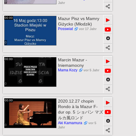
0
Jahr
00:00
Mazur Pisz vs Mamry
▶
Giżycko (Młodzik)
Posswiat
vor 17 Jahr
0
00:00
Marcin Mazur -
▶
Iniemamocny
Mama Kozy
vor 5 Jahr
0
00:00
2020.12.27 chopin
▶
Rondo à la Mazur F-
dur op. 5 ショパン マズ
ルカ風ロンド
Aki Kamamura
vor 5
0
Jahr