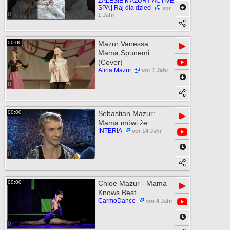
ZALESIE MAZURY ACTIVE
SPA | Raj dla dzieci
vor
0
1 Jahr
00:00
Mazur Vanessa
▶
Mama,Spunemi
(Cover)
Alina Mazur
vor 1 Jahr
0
00:00
Sebastian Mazur:
▶
Mama mówi że...
INTERIA
vor 14 Jahr
0
00:00
Chloe Mazur - Mama
▶
Knows Best
CarmoDance
vor 4 Jahr
0