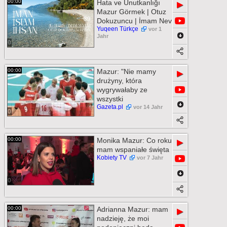
00:00
Hata ve Unutkanlığı
▶
Mazur Görmek | Otuz
Dokuzuncu | İmam Nev
Yuqeen Türkçe
vor 1
Jahr
0
00:00
Mazur: "Nie mamy
▶
drużyny, która
wygrywałaby ze
wszystki
Gazeta.pl
vor 14 Jahr
0
00:00
Monika Mazur: Co roku
▶
mam wspaniałe święta
Kobiety TV
vor 7 Jahr
0
00:00
Adrianna Mazur: mam
▶
nadzieję, że moi