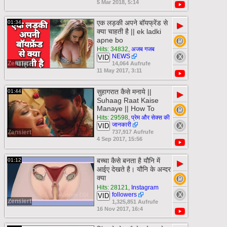
5 Mar 2018, 5:14
एक लड़की अपने बॉयफ्रेंड से
01:34
▶
क्या चाहती है || ek ladki
apne bo
Hits: 34832
,
अजब गजब
NEWS
VID
Zensiert
14,064 Aufrufe
11 May 2017, 3:11
सुहागरात कैसे मनाये ||
01:44
▶
Suhaag Raat Kaise
Manaye || How To
Hits: 29598
,
प्रेम और सेक्स की
जानकारी
VID
Zensiert
737,917 Aufrufe
4 Sep 2017, 15:56
बच्चा कैसे बनता है यौनि में
01:12
▶
आईए देखते है। यौनि के अन्दर
क्या
Hits: 28121
,
Instagram
followers
VID
Zensiert
1,325,851 Aufrufe
16 Nov 2017, 16:4