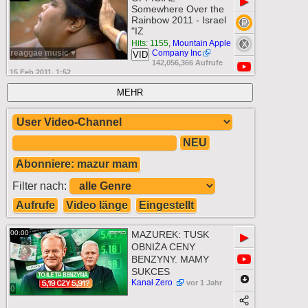
▶
Somewhere Over the
Rainbow 2011 - Israel
"IZ
Hits: 1155
,
Mountain Apple
reaggae music ♥
Company Inc
VID
142,056,366 Aufrufe
15 Feb 2011, 1:52
MEHR
NEU
Abonniere: mazur mam
Filter nach:
Aufrufe
Video länge
Eingestellt
00:00
MAZUREK: TUSK
▶
OBNIŻA CENY
BENZYNY. MAMY
SUKCES
Kanał Zero
vor 1 Jahr
0