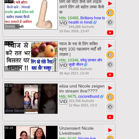
लिंग को मोटा कैसे करे लड़के
03:05
▶
अपने लिंग को बहोत लम्बा कैसे
क
Hits: 10466
,
Brittany how to
health in hindi
VID
Zensiert
244,288 Aufrufe
16 Dec 2016, 13:47
प्याज के रस से लिंग शक्ति
01:54
▶
बढ़ाए 100 पहलवान मर्दों की
ताक़त |
Hits: 10346
,
घरेलू उपचार और
सुखी जीवन
VID
Zensiert
70,926 Aufrufe
28 Apr 2017, 13:34
elisa und Nicole zeigen
02:01
▶
im stream ihre????
Hits: 9475
,
cocorethund
153,768 Aufrufe
VID
12 May 2021, 13:3
ohne Genre
Unzensiert Nicole
00:19
▶
Livestream
Hits: 9140
,
Nicole live