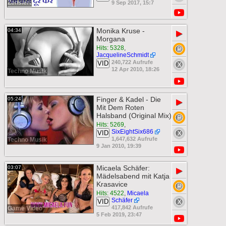
Zensiert
9 Sep 2017, 15:7
Monika Kruse -
04:34
▶
Morgana
Hits: 5328
,
JacquelineSchmidt
240,722 Aufrufe
VID
12 Apr 2010, 18:26
Techno Musik
Finger & Kadel - Die
05:24
▶
Mit Dem Roten
Halsband (Original Mix)
Hits: 5269
,
SixEightSix686
VID
1,647,632 Aufrufe
Techno Musik
9 Jan 2010, 19:39
Micaela Schäfer:
03:07
▶
Mädelsabend mit Katja
Krasavice
Hits: 4522
,
Micaela
Schäfer
VID
417,842 Aufrufe
Game Video
5 Feb 2019, 23:47