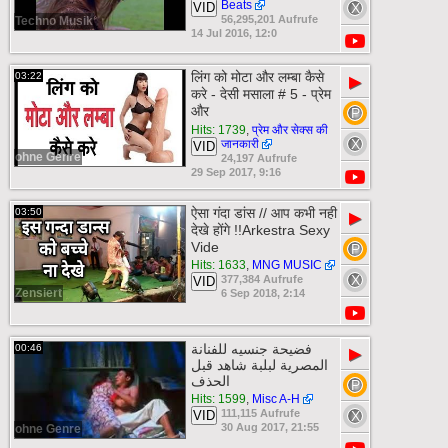
Beats
VID
56,295,201 Aufrufe
Techno Musik
14 Jul 2016, 12:0
लिंग को मोटा और लम्बा कैसे
03:22
▶
करे - देसी मसाला # 5 - प्रेम
और
Hits: 1739
,
प्रेम और सेक्स की
जानकारी
VID
ohne Genre
24,197 Aufrufe
29 Sep 2017, 9:16
ऐसा गंदा डांस // आप कभी नही
03:50
▶
देखे होंगे !!Arkestra Sexy
Vide
Hits: 1633
,
MNG MUSIC
377,384 Aufrufe
VID
Zensiert
6 Sep 2018, 2:14
فضيحة جنسيه للفنانة
00:46
▶
المصرية لبلبة شاهد قبل
الحذف
Hits: 1599
,
Misc A-H
111,115 Aufrufe
VID
30 Aug 2017, 21:55
ohne Genre