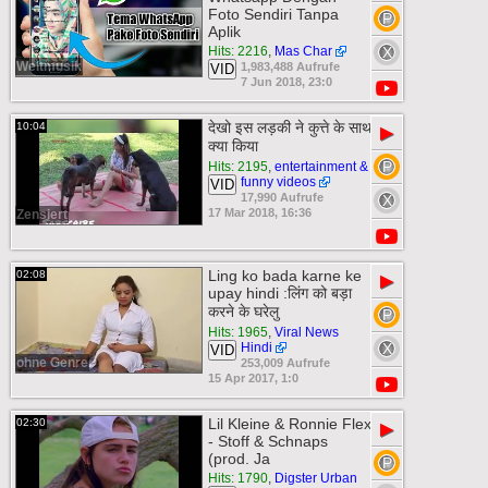
Foto Sendiri Tanpa
Aplik
Hits: 2216
,
Mas Char
Weltmusik
1,983,488 Aufrufe
VID
7 Jun 2018, 23:0
देखो इस लड़की ने कुत्ते के साथ
10:04
▶
क्या किया
Hits: 2195
,
entertainment &
funny videos
VID
17,990 Aufrufe
17 Mar 2018, 16:36
Zensiert
Ling ko bada karne ke
02:08
▶
upay hindi :लिंग को बड़ा
करने के घरेलु
Hits: 1965
,
Viral News
Hindi
VID
ohne Genre
253,009 Aufrufe
15 Apr 2017, 1:0
Lil Kleine & Ronnie Flex
02:30
▶
- Stoff & Schnaps
(prod. Ja
Hits: 1790
,
Digster Urban