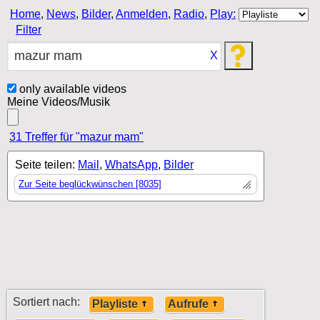
Home
,
News
,
Bilder
,
Anmelden
,
Radio
,
Play:
Filter
X
only available videos
Meine Videos/Musik
31 Treffer für "mazur mam"
Seite teilen:
Mail
,
WhatsApp
,
Bilder
Zur Seite beglückwünschen [8035]
Sortiert nach:
Playliste
Aufrufe