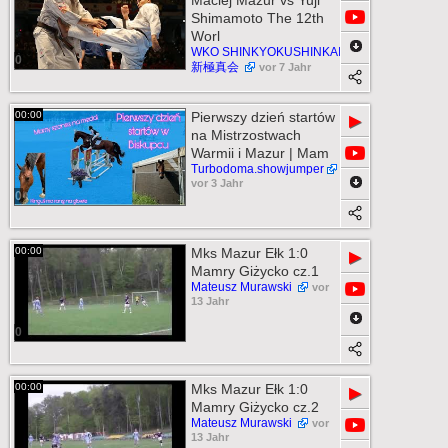
Maciej Mazur vs Yuji
Shimamoto The 12th
Worl
WKO SHINKYOKUSHINKAI
0
新極真会
vor 7 Jahr
00:00
Pierwszy dzień startów
▶
na Mistrzostwach
Warmii i Mazur | Mam
Turbodoma.showjumper
vor 3 Jahr
0
00:00
Mks Mazur Ełk 1:0
▶
Mamry Giżycko cz.1
Mateusz Murawski
vor
13 Jahr
0
00:00
Mks Mazur Ełk 1:0
▶
Mamry Giżycko cz.2
Mateusz Murawski
vor
13 Jahr