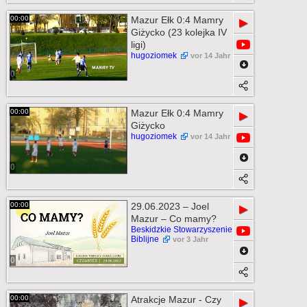
00:00
Mazur Ełk 0:4 Mamry
▶
Giżycko (23 kolejka IV
ligi)
hugoziomek
vor 14 Jahr
0
00:00
Mazur Ełk 0:4 Mamry
▶
Giżycko
hugoziomek
vor 14 Jahr
0
00:00
29.06.2023 – Joel
▶
Mazur – Co mamy?
Beskidzkie Stowarzyszenie
Biblijne
vor 3 Jahr
0
00:00
Atrakcje Mazur - Czy
▶