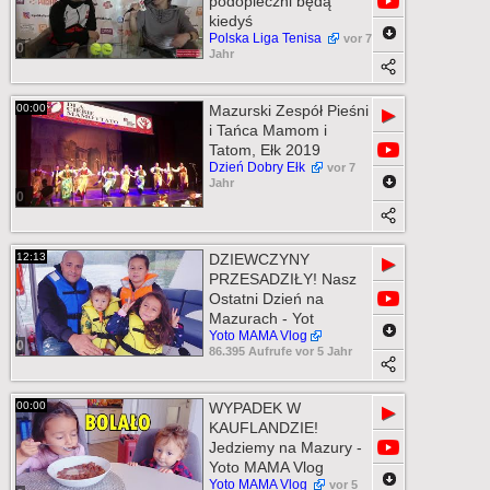
podopieczni będą
kiedyś
Polska Liga Tenisa
vor 7
0
Jahr
00:00
Mazurski Zespół Pieśni
▶
i Tańca Mamom i
Tatom, Ełk 2019
Dzień Dobry Ełk
vor 7
Jahr
0
12:13
DZIEWCZYNY
▶
PRZESADZIŁY! Nasz
Ostatni Dzień na
Mazurach - Yot
Yoto MAMA Vlog
0
86.395 Aufrufe vor 5 Jahr
00:00
WYPADEK W
▶
KAUFLANDZIE!
Jedziemy na Mazury -
Yoto MAMA Vlog
Yoto MAMA Vlog
vor 5