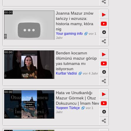
00:00
Joanna Mazur znów
▶
tańczy i wzrusza:
historia mamy, która
nig
Your gaming info
vor 1
0
Jahr
00:00
Benden kocamın
▶
ölümünü mazur görüp
yas tutmama mı
istiyorsun
Kurtlar Vadisi
vor 4 Jahr
0
00:00
Hata ve Unutkanlığı
▶
Mazur Görmek | Otuz
Dokuzuncu | İmam Nev
Yuqeen Türkçe
vor 1
Jahr
0