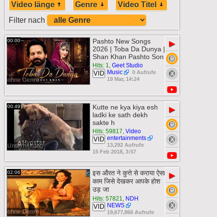
Video länge
Genre
Video Titel
Filter nach
Pashto New Songs
00:00
▶
2026 | Toba Da Dunya |
Shan Khan Pashto Son
Hits: 1
,
Geet Studio
Music
0 Aufrufe
VID
19 Mar, 14:24
ohne Genre
Kutte ne kya kiya esh
00:49
▶
ladki ke sath dekh
sakte h
Hits: 59817
,
Video
entertainments
VID
13,292 Aufrufe
Unterhaltung
15 Feb 2018, 3:57
इस औरत ने कुत्ते से कराया ऐसा
02:06
▶
काम जिसे देखकर आपके होश
उड़ जा
Hits: 57821
,
NDH
NEWS
VID
ohne Genre
19,677,866 Aufrufe