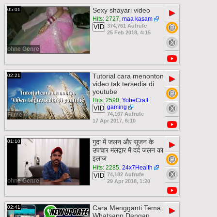
Sexy shayari video
05:01
▶
Hits: 2727
,
maa kasam
374,761 Aufrufe
VID
25 Feb 2018, 4:15
ohne Genre
Tutorial cara menonton
02:21
▶
video tak tersedia di
youtube
Hits: 2590
,
YobeCraft
gaming
VID
74,167 Aufrufe
Filme
17 Apr 2017, 6:10
गुदा में जलन और सूजन के
01:10
▶
उपचार मलद्वार में दर्द जलन का
इलाज
Hits: 2285
,
24x7Health
74,182 Aufrufe
VID
ohne Genre
29 Apr 2018, 1:20
Cara Mengganti Tema
02:41
▶
Whatsapp Dengan