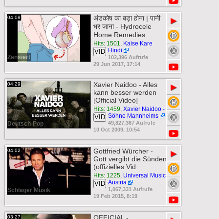
अंडकोष का बड़ा होना | पानी
04:08
▶
भर जाना - Hydrocele
Home Remedies
Hits: 1501
,
Kaise Kare
Hindi
VID
Zensiert
102,396 Aufrufe
29 Jun 2017, 17:14
Xavier Naidoo - Alles
04:29
▶
kann besser werden
[Official Video]
Hits: 1459
,
Xavier Naidoo -
Söhne Mannheims
VID
49,827,367 Aufrufe
Deutsch-Pop
10 Oct 2009, 10:54
Gottfried Würcher -
04:02
▶
Gott vergibt die Sünden
(offizielles Vid
Hits: 1225
,
Universal Music
Austria
VID
1,067,331 Aufrufe
Schlager Musik
19 Feb 2015, 8:19
OFFICIAL -
03:27