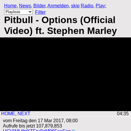
Home
,
News
,
Bilder
,
Anmelden
,
skip
Radio
,
Play:
Filter
Pitbull - Options (Official
Video) ft. Stephen Marley
HOME
,
NEXT
04:34
vom Freitag den 17 Mar 2017, 08:00
Aufrufe bis jetzt 107,879,853