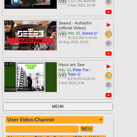
3,157,744 Aufrufe
VID
8 Sep 2019, 14:28
reaggae music ♥
Seeed - Aufstehn
03:51
▶
(official Video)
Hits: 32
,
Seeed
VID
32,163,303 Aufrufe
16 Aug 2010, 10:28
reaggae music ♥
Haus am See
03:35
▶
Hits: 10
,
Peter Fox -
Topic
VID
5,478,143 Aufrufe
9 Nov 2014, 2:56
reaggae music ♥
MEHR
NEU