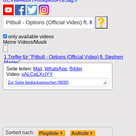
UCVWA4btXTFru9qM06FceSag
X
only available videos
Meine Videos/Musik
1 Treffer für "Pitbull - Options (Official Video) ft. Stephen
Marley"
Seite teilen:
Mail
,
WhatsApp
,
Bilder
Video:
xALCpLXcIYY
Zur Seite beglückwünschen [8035]
Sortiert nach:
Playliste
Aufrufe