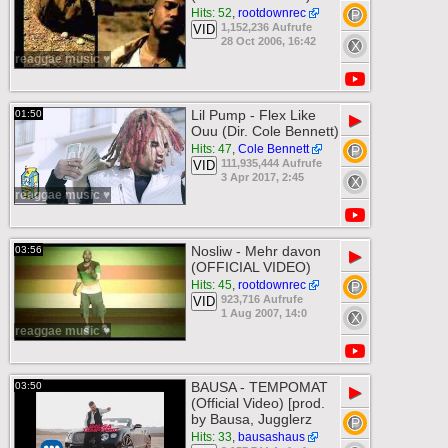
Hits: 52
,
rootdownrec
1,152,236 Aufrufe
VID
28 Oct 2006, 16:42
reaggae music ♥
Lil Pump - Flex Like
01:50
▶
Ouu (Dir. Cole Bennett)
Hits: 47
,
Cole Bennett
111,935,444 Aufrufe
VID
3 Apr 2017, 2:45
reaggae music ♥
Nosliw - Mehr davon
03:56
▶
(OFFICIAL VIDEO)
Hits: 45
,
rootdownrec
923,716 Aufrufe
VID
1 Aug 2007, 14:0
reaggae music ♥
BAUSA - TEMPOMAT
03:50
▶
(Official Video) [prod.
by Bausa, Jugglerz
Hits: 33
,
bausashaus