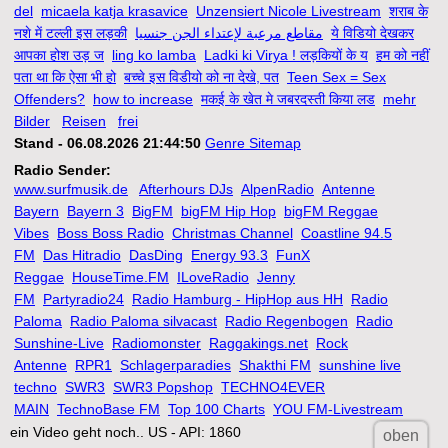
del
micaela katja krasavice
Unzensiert Nicole Livestream
शराब के
नशे में टल्ली इस लड़की
مقاطع مرعبة لإعتداء الجن جنسيا
ये विडियो देखकर
आपका होश उड़ ज
ling ko lamba
Ladki ki Virya ! लड़कियों के य
हम को नहीं
पता था कि ऐसा भी हो
बच्चे इस विडीयो को ना देखे, पत
Teen Sex = Sex
Offenders?
how to increase
मकई के खेत मे जबरदस्ती किया लड
mehr
Bilder
Reisen
frei
Stand - 06.08.2026 21:44:50
Genre Sitemap
Radio Sender:
www.surfmusik.de
Afterhours DJs
AlpenRadio
Antenne
Bayern
Bayern 3
BigFM
bigFM Hip Hop
bigFM Reggae
Vibes
Boss Boss Radio
Christmas Channel
Coastline 94.5
FM
Das Hitradio
DasDing
Energy 93.3
FunX
Reggae
HouseTime.FM
ILoveRadio
Jenny
FM
Partyradio24
Radio Hamburg - HipHop aus HH
Radio
Paloma
Radio Paloma silvacast
Radio Regenbogen
Radio
Sunshine-Live
Radiomonster
Raggakings.net
Rock
Antenne
RPR1
Schlagerparadies
Shakthi FM
sunshine live
techno
SWR3
SWR3 Popshop
TECHNO4EVER
MAIN
TechnoBase FM
Top 100 Charts
YOU FM-Livestream
ein Video geht noch.. US - API: 1860
oben