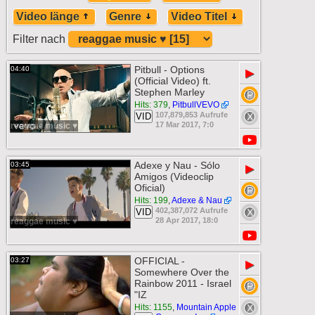
Video länge
Genre
Video Titel
Filter nach
Pitbull - Options
04:40
▶
(Official Video) ft.
Stephen Marley
Hits: 379
,
PitbullVEVO
107,879,853 Aufrufe
VID
17 Mar 2017, 7:0
reaggae music ♥
Adexe y Nau - Sólo
03:45
▶
Amigos (Videoclip
Oficial)
Hits: 199
,
Adexe & Nau
402,387,072 Aufrufe
VID
28 Apr 2017, 18:0
reaggae music ♥
OFFICIAL -
03:27
▶
Somewhere Over the
Rainbow 2011 - Israel
"IZ
Hits: 1155
,
Mountain Apple