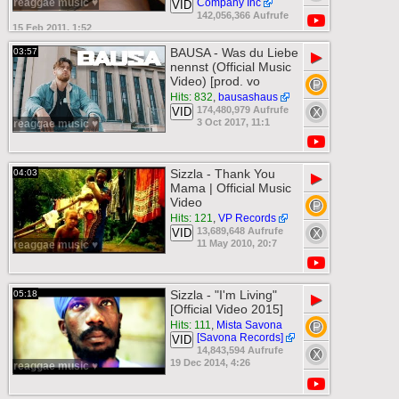
reaggae music ♥
Company Inc
VID
142,056,366 Aufrufe
15 Feb 2011, 1:52
BAUSA - Was du Liebe
03:57
▶
nennst (Official Music
Video) [prod. vo
Hits: 832
,
bausashaus
174,480,979 Aufrufe
VID
3 Oct 2017, 11:1
reaggae music ♥
Sizzla - Thank You
04:03
▶
Mama | Official Music
Video
Hits: 121
,
VP Records
13,689,648 Aufrufe
VID
11 May 2010, 20:7
reaggae music ♥
Sizzla - "I'm Living"
05:18
▶
[Official Video 2015]
Hits: 111
,
Mista Savona
[Savona Records]
VID
14,843,594 Aufrufe
19 Dec 2014, 4:26
reaggae music ♥