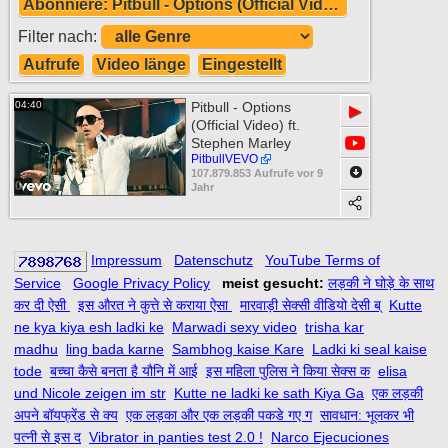
Abonniere: Pitbull - Options (Official Video) ft. Stephen Marley
Filter nach:
Aufrufe
Video länge
Eingestellt
04:40
Pitbull - Options
▶
(Official Video) ft.
Stephen Marley
PitbullVEVO
107.879.853 Aufrufe vor 9
0
Jahr
Impressum
Datenschutz
YouTube Terms of
Service
Google Privacy Policy
meist gesucht:
लड़की ने घोड़े के साथ
कर दी ऐसी
इस औरत ने कुत्ते से कराया ऐसा
मारवाड़ी सेक्सी वीडियो देसी ब्
Kutte
ne kya kiya esh ladki ke
Marwadi sexy video
trisha kar
madhu
ling bada karne
Sambhog kaise Kare
Ladki ki seal kaise
tode
बच्चा कैसे बनता है यौनि में आई
इस महिला पुलिस ने किया सेक्स क
elisa
und Nicole zeigen im str
Kutte ne ladki ke sath Kiya Ga
एक लड़की
अपने बॉयफ्रेंड से क्य
एक लड़का और एक लड़की पकडे गए ग
सावधान: भूलकर भी
पत्नी से इस द
Vibrator in panties test 2.0 !
Narco Ejecuciones