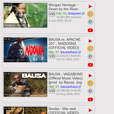
Morgan Heritage -
03:55
▶
Down by the River.
Hits: 63
,
terigower
VID
44,587,864 Aufrufe
6 Jun 2010, 20:22
reaggae music ♥
BAUSA vs. APACHE
03:32
▶
207 - MADONNA
(OFFICIAL VIDEO)
Hits: 57
,
bausashaus
21,542,017 Aufrufe
VID
18 Feb 2021, 22:0
reaggae music ♥
BAUSA - VAGABUND
03:32
▶
(Official Music Video)
[prod. by Bausa, Jug
Hits: 57
,
bausashaus
18,769,594 Aufrufe
VID
23 Aug 2018, 20:0
reaggae music ♥
Nosliw - Wie weit
03:56
▶
(OFFICIAL VIDEO)