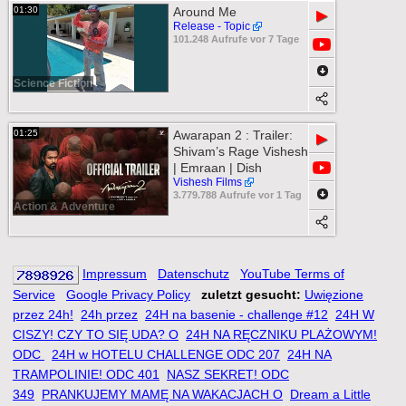
01:30
Around Me
▶
Release - Topic
101.248 Aufrufe vor 7 Tage
Science Fiction
01:25
Awarapan 2 : Trailer:
▶
Shivam’s Rage Vishesh
| Emraan | Dish
Vishesh Films
3.779.788 Aufrufe vor 1 Tag
Action & Adventure
Impressum
Datenschutz
YouTube Terms of
Service
Google Privacy Policy
zuletzt gesucht:
Uwięzione
przez 24h!
24h przez
24H na basenie - challenge #12
24H W
CISZY! CZY TO SIĘ UDA? O
24H NA RĘCZNIKU PLAŻOWYM!
ODC
24H w HOTELU CHALLENGE ODC 207
24H NA
TRAMPOLINIE! ODC 401
NASZ SEKRET! ODC
349
PRANKUJEMY MAMĘ NA WAKACJACH O
Dream a Little