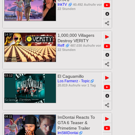
InkTV
40.492 Aufrufe vor
22 Stunden
Nature
14:37
1,000,000 Villagers
▶
Destroy VERITY
Reff
487.030 Aufrufe vor
22 Stunden
Nature
03:12
El Caguamillo
▶
Los Farmerz - Topic
20.819 Aufrufe vor 1 Tag
Science Fiction
08:11
ImDontai Reacts To
▶
GTA 6 Teaser &
Primetime Trailer
ImStillDontai