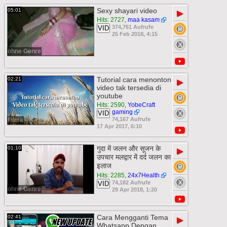
Sexy shayari video
05:01
▶
Hits: 2727
,
maa kasam
374,761 Aufrufe
VID
25 Feb 2018, 4:15
ohne Genre
Tutorial cara menonton
02:21
▶
video tak tersedia di
youtube
Hits: 2590
,
YobeCraft
gaming
VID
74,167 Aufrufe
Filme
17 Apr 2017, 6:10
गुदा में जलन और सूजन के
01:10
▶
उपचार मलद्वार में दर्द जलन का
इलाज
Hits: 2285
,
24x7Health
74,182 Aufrufe
VID
ohne Genre
29 Apr 2018, 1:20
Cara Mengganti Tema
02:41
▶
Whatsapp Dengan