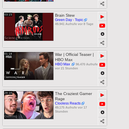
03:15
Brain Stew
▶
Green Day - Topic
49.941 Aufrufe vor 8 Tage
Science Fiction
01:18
War | Official Teaser |
▶
HBO Max
HBO Max
96.470 Aufrufe
vor 21 Stunden
Gaming
28:16
The Craziest Gamer
▶
Rage
Clooless Reacts
49.175 Aufrufe vor 17
Stunden
Gaming