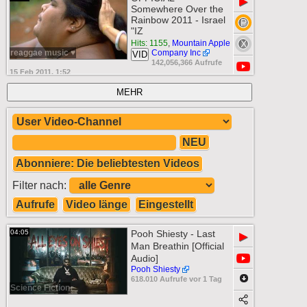
▶
Somewhere Over the
Rainbow 2011 - Israel
"IZ
Hits: 1155
,
Mountain Apple
reaggae music ♥
Company Inc
VID
142,056,366 Aufrufe
15 Feb 2011, 1:52
MEHR
NEU
Abonniere: Die beliebtesten Videos
Filter nach:
Aufrufe
Video länge
Eingestellt
04:05
Pooh Shiesty - Last
▶
Man Breathin [Official
Audio]
Pooh Shiesty
618.010 Aufrufe vor 1 Tag
Science Fiction