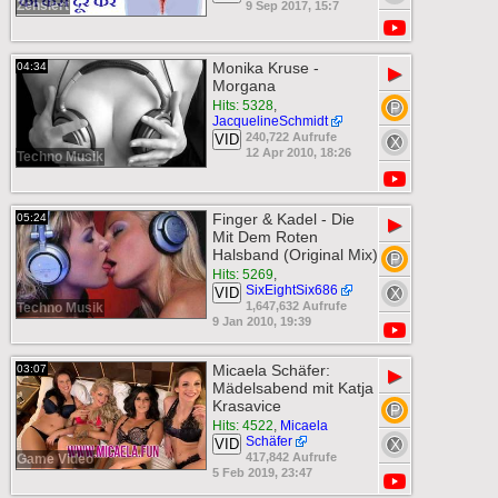
Zensiert
9 Sep 2017, 15:7
Monika Kruse -
04:34
▶
Morgana
Hits: 5328
,
JacquelineSchmidt
240,722 Aufrufe
VID
12 Apr 2010, 18:26
Techno Musik
Finger & Kadel - Die
05:24
▶
Mit Dem Roten
Halsband (Original Mix)
Hits: 5269
,
SixEightSix686
VID
1,647,632 Aufrufe
Techno Musik
9 Jan 2010, 19:39
Micaela Schäfer:
03:07
▶
Mädelsabend mit Katja
Krasavice
Hits: 4522
,
Micaela
Schäfer
VID
417,842 Aufrufe
Game Video
5 Feb 2019, 23:47