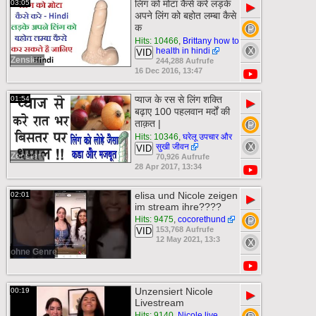
लिंग को मोटा कैसे करे लड़के
03:05
▶
अपने लिंग को बहोत लम्बा कैसे
क
Hits: 10466
,
Brittany how to
health in hindi
VID
Zensiert
244,288 Aufrufe
16 Dec 2016, 13:47
प्याज के रस से लिंग शक्ति
01:54
▶
बढ़ाए 100 पहलवान मर्दों की
ताक़त |
Hits: 10346
,
घरेलू उपचार और
सुखी जीवन
VID
Zensiert
70,926 Aufrufe
28 Apr 2017, 13:34
elisa und Nicole zeigen
02:01
▶
im stream ihre????
Hits: 9475
,
cocorethund
153,768 Aufrufe
VID
12 May 2021, 13:3
ohne Genre
Unzensiert Nicole
00:19
▶
Livestream
Hits: 9140
,
Nicole live