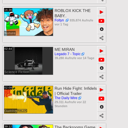
16:36
ROBLOX KICK THE
▶
BABY..
Foltyn
935.874 Aufrufe
vor 1 Tag
Nature
02:44
ME MIRAN
▶
Legado 7 - Topic
39.280 Aufrufe vor 14 Tage
Science Fiction
02:09
Run Hide Fight: Infidels
▶
| Official Trailer
The Daily Wire
29.311 Aufrufe vor 22
Stunden
Gaming
39:12
The Backrooms Game