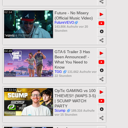
02:14
Future - No Misery
▶
(Official Music Video)
FutureVEVO
143.806 Aufrufe vor 20
Stunden
Science Fiction
04:49
GTA 6 Trailer 3 Has
▶
Been Announced! -
What You Need to
Know
TGG
131.662 Aufrufe vor
Nature
22 Stunden
02:33:04
OpTic GAMING vs 100
▶
THIEVES!! (MAPS 3-5)
| SCUMP WATCH
PARTY
Scump
189.316 Aufrufe
Nature
vor 15 Stunden