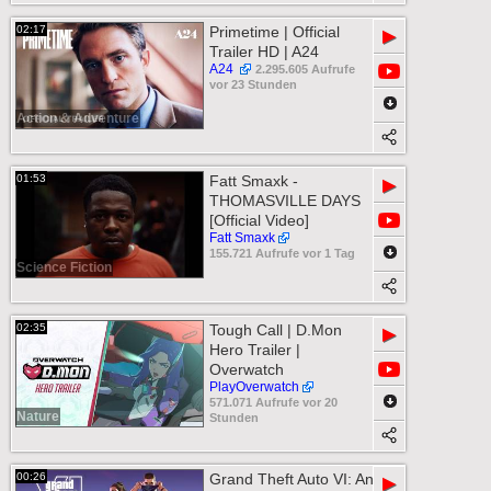
02:17
Primetime | Official
▶
Trailer HD | A24
A24
2.295.605 Aufrufe
vor 23 Stunden
Action & Adventure
01:53
Fatt Smaxk -
▶
THOMASVILLE DAYS
[Official Video]
Fatt Smaxk
155.721 Aufrufe vor 1 Tag
Science Fiction
02:35
Tough Call | D.Mon
▶
Hero Trailer |
Overwatch
PlayOverwatch
571.071 Aufrufe vor 20
Nature
Stunden
00:26
Grand Theft Auto VI: An
▶