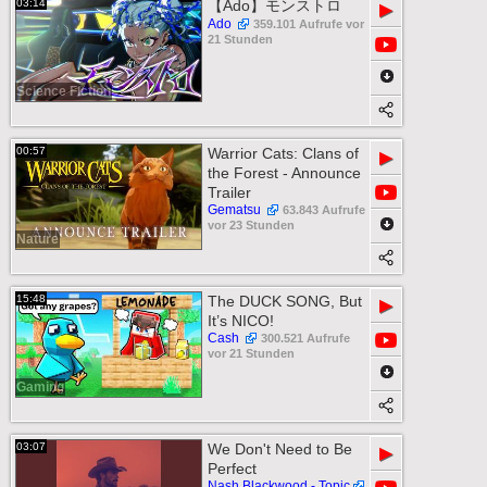
03:14
【Ado】モンストロ
▶
Ado
359.101 Aufrufe vor
21 Stunden
Science Fiction
00:57
Warrior Cats: Clans of
▶
the Forest - Announce
Trailer
Gematsu
63.843 Aufrufe
vor 23 Stunden
Nature
15:48
The DUCK SONG, But
▶
It’s NICO!
Cash
300.521 Aufrufe
vor 21 Stunden
Gaming
03:07
We Don't Need to Be
▶
Perfect
Nash Blackwood - Topic