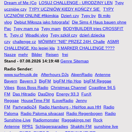
Dream of Me (Co
LOSUJ CHALLENGE - URODZINY LEN
Typy
uczniów czy
TYPY UCZNIÓW KIEDY KOŃCZY SIĘ
TYPY
UCZNIÓW ONLINE #fikimikia
Dzień czy
Typy by
Bi miło
vlog
Debiut Miłosza jako fotografa!
Die Sims 4 Haus bauen ohne
Pac
Typy mam na
Typy mam
BODYBUILDER tries CROSSFIT
ft.
Typy cl
Wpadki vlog
Typy szkół czy
dzień dziecka
czy
challenge cz
MÓWIMY "NIE" PRZEZ 24H. Challe
ASMR
CHALLENGE. Kto lepiej kła
3 MARKER CHALLENGE ????️
Nasze
mehr
Bilder
Reisen
frei
Stand - 07.08.2026 14:19:48
Genre Sitemap
Radio Sender:
www.surfmusik.de
Afterhours DJs
AlpenRadio
Antenne
Bayern
Bayern 3
BigFM
bigFM Hip Hop
bigFM Reggae
Vibes
Boss Boss Radio
Christmas Channel
Coastline 94.5
FM
Das Hitradio
DasDing
Energy 93.3
FunX
Reggae
HouseTime.FM
ILoveRadio
Jenny
FM
Partyradio24
Radio Hamburg - HipHop aus HH
Radio
Paloma
Radio Paloma silvacast
Radio Regenbogen
Radio
Sunshine-Live
Radiomonster
Raggakings.net
Rock
Antenne
RPR1
Schlagerparadies
Shakthi FM
sunshine live