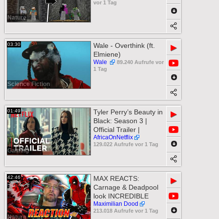
vor 1 Tag
Nature
03:30
Wale - Overthink (ft.
▶
Elmiene)
Wale
89.240 Aufrufe vor
1 Tag
Science Fiction
01:49
Tyler Perry’s Beauty in
▶
Black: Season 3 |
Official Trailer |
AfricaOnNetflix
129.022 Aufrufe vor 1 Tag
Gaming
42:46
MAX REACTS:
▶
Carnage & Deadpool
look INCREDIBLE
Maximilian Dood
213.018 Aufrufe vor 1 Tag
Nature