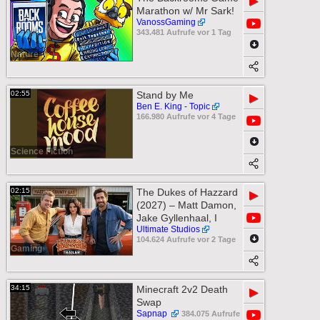
▶
Marathon w/ Mr Sark!
VanossGaming
343.481 Aufrufe vor 1 Tag
Nature
02:55
Stand by Me
▶
Ben E. King - Topic
166.980 Aufrufe vor 4 Tage
Science Fiction
02:15
The Dukes of Hazzard
▶
(2027) – Matt Damon,
Jake Gyllenhaal, I
Ultimate Studios
104.624 Aufrufe vor 2 Tage
Gaming
34:15
Minecraft 2v2 Death
▶
Swap
Sapnap
384.075 Aufrufe