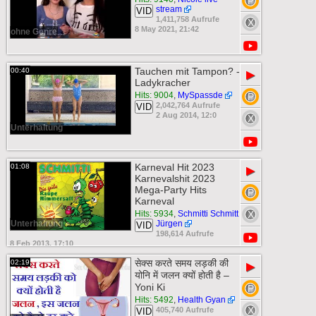
stream
VID
1,411,758 Aufrufe
8 May 2021, 21:42
ohne Genre
Tauchen mit Tampon? -
00:40
▶
Ladykracher
Hits: 9004
,
MySpassde
2,042,764 Aufrufe
VID
2 Aug 2014, 12:0
Unterhaltung
Karneval Hit 2023
01:08
▶
Karnevalshit 2023
Mega-Party Hits
Karneval
Hits: 5934
,
Schmitti Schmitt
Unterhaltung
Jürgen
VID
198,614 Aufrufe
8 Feb 2013, 17:10
सेक्स करते समय लड़की की
02:19
▶
योनि में जलन क्यों होती है –
Yoni Ki
Hits: 5492
,
Health Gyan
405,740 Aufrufe
VID