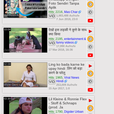
Foto Sendiri Tanpa
Aplik
Hits: 2216
,
Mas Char
Weltmusik
1,983,488 Aufrufe
VID
7 Jun 2018, 23:0
देखो इस लड़की ने कुत्ते के साथ
10:04
▶
क्या किया
Hits: 2195
,
entertainment &
funny videos
VID
17,990 Aufrufe
17 Mar 2018, 16:36
Zensiert
Ling ko bada karne ke
02:08
▶
upay hindi :लिंग को बड़ा
करने के घरेलु
Hits: 1965
,
Viral News
Hindi
VID
ohne Genre
253,009 Aufrufe
15 Apr 2017, 1:0
Lil Kleine & Ronnie Flex
02:30
▶
- Stoff & Schnaps
(prod. Ja
Hits: 1790
,
Digster Urban