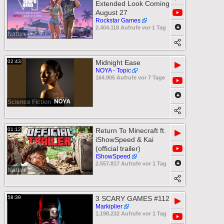
Extended Look Coming
August 27
Rockstar Games
2.404.118 Aufrufe vor 1 Tag
Nature
02:43
Midnight Ease
▶
NOYA - Topic
164.905 Aufrufe vor 7 Tage
Science Fiction
01:12
Return To Minecraft ft.
▶
iShowSpeed & Kai
(official trailer)
IShowSpeed
2.557.817 Aufrufe vor 1 Tag
Nature
58:39
3 SCARY GAMES #112
▶
Markiplier
1.198.232 Aufrufe vor 1 Tag