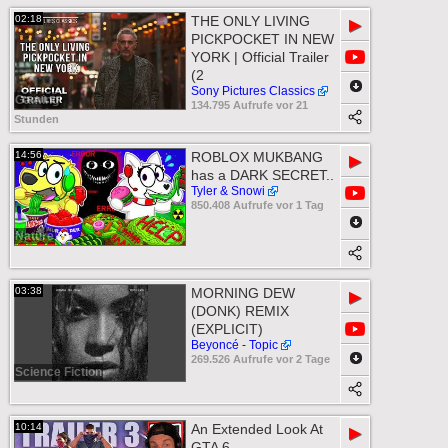
02:18
THE ONLY LIVING
▶
PICKPOCKET IN NEW
YORK | Official Trailer
(2
Sony Pictures Classics
Gaming
134.795 Aufrufe vor 21
Stunden
14:56
ROBLOX MUKBANG
▶
has a DARK SECRET..
Tyler & Snowi
850.408 Aufrufe vor 1 Tag
Nature
03:38
MORNING DEW
▶
(DONK) REMIX
(EXPLICIT)
Beyoncé - Topic
269.526 Aufrufe vor 2 Tage
Science Fiction
10:14
An Extended Look At
▶
GTA 6