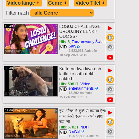
Video länge
Genre
Video Titel
Filter nach
LOSUJ CHALLENGE -
12:49
▶
URODZINY LENKI!
ODC 257
Hits: 6
,
Zaczarowany Świat
Sary
VID
2,523,031 Aufrufe
ohne Genre
18 Sep 2021, 4:15
Kutte ne kya kiya esh
00:49
▶
ladki ke sath dekh
sakte h
Hits: 59817
,
Video
entertainments
VID
13,292 Aufrufe
Unterhaltung
15 Feb 2018, 3:57
इस औरत ने कुत्ते से कराया ऐसा
02:06
▶
काम जिसे देखकर आपके होश
उड़ जा
Hits: 57821
,
NDH
NEWS
VID
ohne Genre
19,677,866 Aufrufe