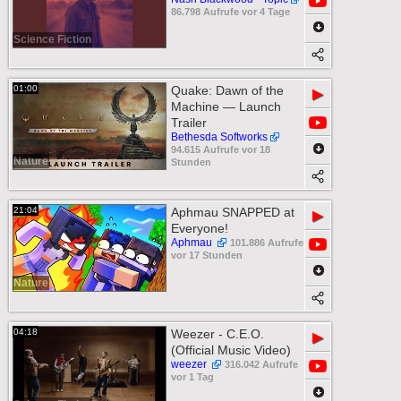
86.798 Aufrufe vor 4 Tage
Science Fiction
01:00
Quake: Dawn of the
▶
Machine — Launch
Trailer
Bethesda Softworks
94.615 Aufrufe vor 18
Nature
Stunden
21:04
Aphmau SNAPPED at
▶
Everyone!
Aphmau
101.886 Aufrufe
vor 17 Stunden
Nature
04:18
Weezer - C.E.O.
▶
(Official Music Video)
weezer
316.042 Aufrufe
vor 1 Tag