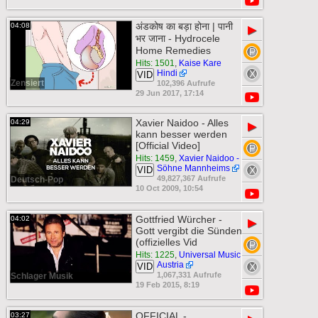
अंडकोष का बड़ा होना | पानी
04:08
▶
भर जाना - Hydrocele
Home Remedies
Hits: 1501
,
Kaise Kare
Hindi
VID
Zensiert
102,396 Aufrufe
29 Jun 2017, 17:14
Xavier Naidoo - Alles
04:29
▶
kann besser werden
[Official Video]
Hits: 1459
,
Xavier Naidoo -
Söhne Mannheims
VID
49,827,367 Aufrufe
Deutsch-Pop
10 Oct 2009, 10:54
Gottfried Würcher -
04:02
▶
Gott vergibt die Sünden
(offizielles Vid
Hits: 1225
,
Universal Music
Austria
VID
1,067,331 Aufrufe
Schlager Musik
19 Feb 2015, 8:19
OFFICIAL -
03:27