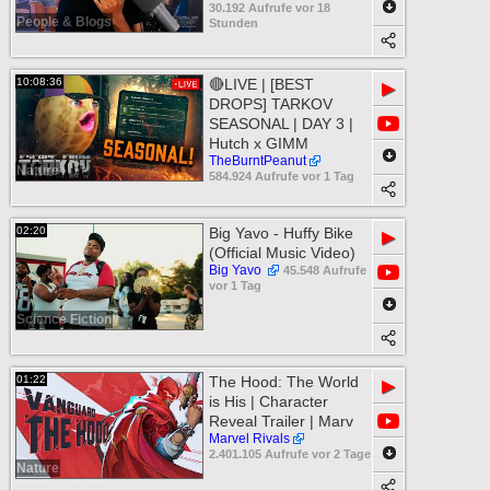
30.192 Aufrufe vor 18
People & Blogs
Stunden
10:08:36
🔴LIVE | [BEST
▶
DROPS] TARKOV
SEASONAL | DAY 3 |
Hutch x GIMM
TheBurntPeanut
Nature
584.924 Aufrufe vor 1 Tag
02:20
Big Yavo - Huffy Bike
▶
(Official Music Video)
Big Yavo
45.548 Aufrufe
vor 1 Tag
Science Fiction
01:22
The Hood: The World
▶
is His | Character
Reveal Trailer | Marv
Marvel Rivals
2.401.105 Aufrufe vor 2 Tage
Nature