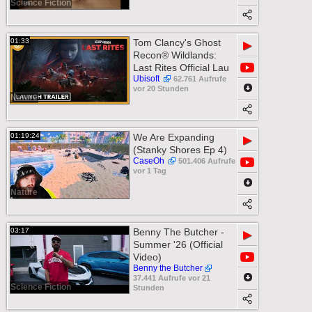
Science Fiction
01:33
Tom Clancy's Ghost
▶
Recon® Wildlands:
Last Rites Official Lau
Ubisoft
62.761 Aufrufe
vor 20 Stunden
Nature
01:19:24
We Are Expanding
▶
(Stanky Shores Ep 4)
CaseOh
501.406 Aufrufe
vor 1 Tag
Nature
03:17
Benny The Butcher -
▶
Summer '26 (Official
Video)
Benny the Butcher
37.441 Aufrufe vor 21
Science Fiction
Stunden