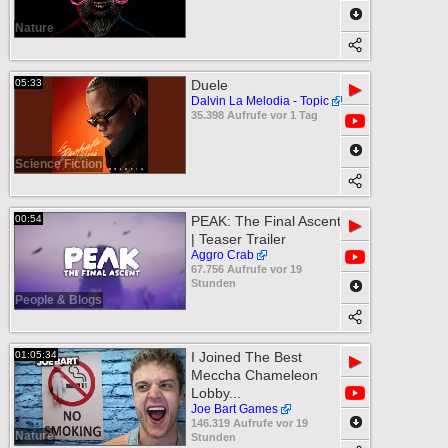
Nature
05:33
Duele
▶
Dalvin La Melodia - Topic
35.398 Aufrufe vor 1 Tag
Science Fiction
00:54
PEAK: The Final Ascent
▶
| Teaser Trailer
Aggro Crab
67.756 Aufrufe vor 19
Stunden
People & Blogs
01:05:34
I Joined The Best
▶
Meccha Chameleon
Lobby...
Joe Bart Games
146.319 Aufrufe vor 19
Nature
Stunden