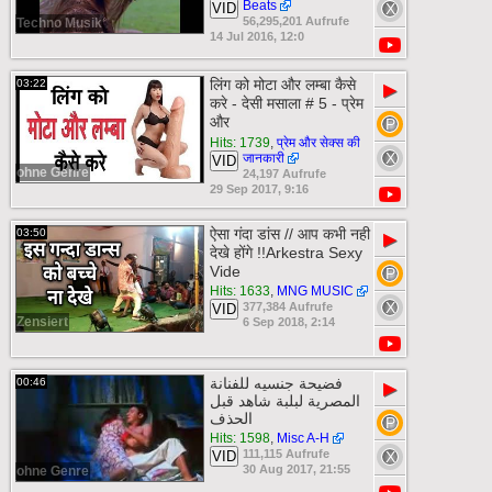
Beats
VID
56,295,201 Aufrufe
Techno Musik
14 Jul 2016, 12:0
लिंग को मोटा और लम्बा कैसे
03:22
▶
करे - देसी मसाला # 5 - प्रेम
और
Hits: 1739
,
प्रेम और सेक्स की
जानकारी
VID
ohne Genre
24,197 Aufrufe
29 Sep 2017, 9:16
ऐसा गंदा डांस // आप कभी नही
03:50
▶
देखे होंगे !!Arkestra Sexy
Vide
Hits: 1633
,
MNG MUSIC
377,384 Aufrufe
VID
Zensiert
6 Sep 2018, 2:14
فضيحة جنسيه للفنانة
00:46
▶
المصرية لبلبة شاهد قبل
الحذف
Hits: 1598
,
Misc A-H
111,115 Aufrufe
VID
30 Aug 2017, 21:55
ohne Genre