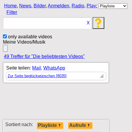
Home
,
News
,
Bilder
,
Anmelden
,
Radio
,
Play:
Filter
X
only available videos
Meine Videos/Musik
49 Treffer für "Die beliebtesten Videos"
Seite teilen:
Mail
,
WhatsApp
Zur Seite beglückwünschen [8035]
Sortiert nach:
Playliste
Aufrufe