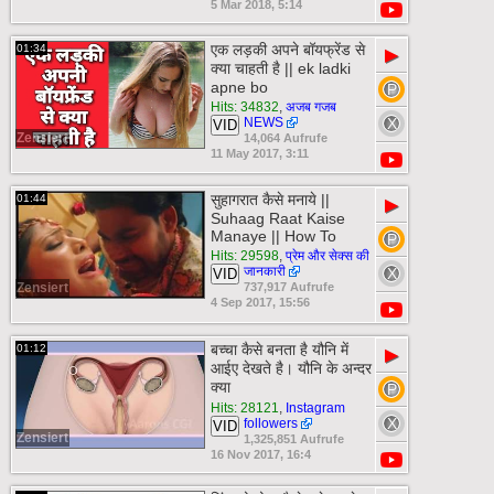
5 Mar 2018, 5:14
एक लड़की अपने बॉयफ्रेंड से
01:34
▶
क्या चाहती है || ek ladki
apne bo
Hits: 34832
,
अजब गजब
NEWS
VID
Zensiert
14,064 Aufrufe
11 May 2017, 3:11
सुहागरात कैसे मनाये ||
01:44
▶
Suhaag Raat Kaise
Manaye || How To
Hits: 29598
,
प्रेम और सेक्स की
जानकारी
VID
Zensiert
737,917 Aufrufe
4 Sep 2017, 15:56
बच्चा कैसे बनता है यौनि में
01:12
▶
आईए देखते है। यौनि के अन्दर
क्या
Hits: 28121
,
Instagram
followers
VID
Zensiert
1,325,851 Aufrufe
16 Nov 2017, 16:4