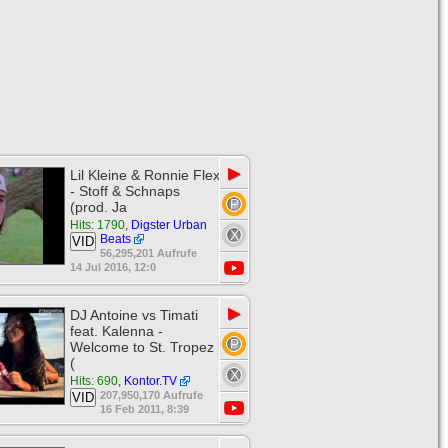
▶
Lil Kleine & Ronnie Flex
- Stoff & Schnaps
(prod. Ja
Hits: 1790
,
Digster Urban
Beats
VID
56,295,201 Aufrufe
14 Jul 2016, 12:0
▶
DJ Antoine vs Timati
feat. Kalenna -
Welcome to St. Tropez
(
Hits: 690
,
Kontor.TV
207,950,170 Aufrufe
VID
16 Feb 2011, 8:39