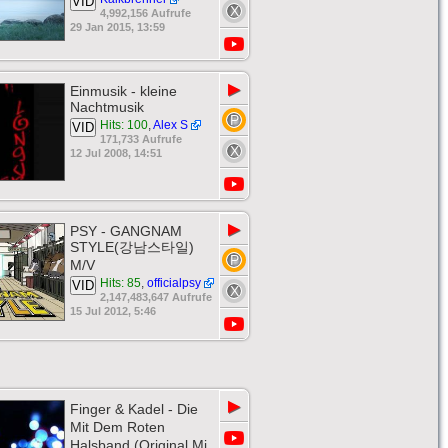
VID
4,992,156 Aufrufe
29 Jan 2015, 13:59
▶
Einmusik - kleine
Nachtmusik
Hits: 100
,
Alex S
VID
171,733 Aufrufe
12 Jul 2008, 14:51
▶
PSY - GANGNAM
STYLE(강남스타일)
M/V
Hits: 85
,
officialpsy
VID
2,147,483,647 Aufrufe
15 Jul 2012, 5:46
▶
Finger & Kadel - Die
Mit Dem Roten
Halsband (Original Mi