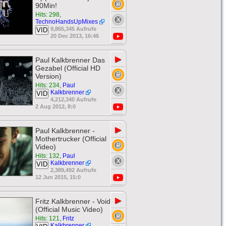
90Min!
Hits: 298
,
TechnoHandsUpMixes
9,865,345 Aufrufe
VID
20 Dec 2013, 16:46
▶
Paul Kalkbrenner Das
Gezabel (Official HD
Version)
Hits: 234
,
Paul
Kalkbrenner
VID
4,212,340 Aufrufe
2 Aug 2012, 8:0
▶
Paul Kalkbrenner -
Mothertrucker (Official
Video)
Hits: 132
,
Paul
Kalkbrenner
VID
2,389,492 Aufrufe
12 Jun 2015, 15:0
▶
Fritz Kalkbrenner - Void
(Official Music Video)
Hits: 121
,
Fritz
Kalkbrenner