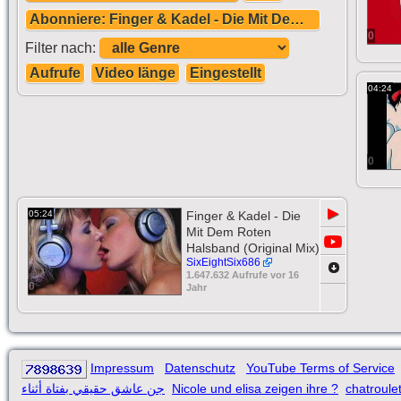
Abonniere: Finger & Kadel - Die Mit Dem Roten Halsband (Original Mix)
0
Filter nach:
Aufrufe
Video länge
Eingestellt
04:24
0
▶
05:24
Finger & Kadel - Die
Mit Dem Roten
Halsband (Original Mix)
SixEightSix686
1.647.632 Aufrufe vor 16
0
Jahr
Impressum
Datenschutz
YouTube Terms of Service
جن عاشق حقيقي بفتاة أثناء
Nicole und elisa zeigen ihre ?
chatroulet