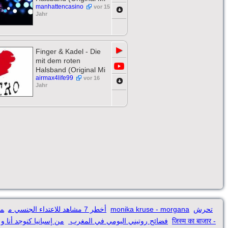
manhattencasino
vor 15
Jahr
▶
Finger & Kadel - Die
mit dem roten
Halsband (Original Mi
airmax4life99
vor 16
Jahr
مق
أخطر 7 مشاهد للاعتداء الجنسي م
monika kruse - morgana
تحرش
من إسبانيا كنوجد أنا و
فضائح روتيني اليومي في المغرب
जिस्म का बाजार -