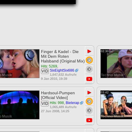
▶
Finger & Kadel - Die
02:30
Mit Dem Roten
Halsband (Original Mix)
Hits: 5269
,
SixEightSix686
VID
1,647,632 Aufrufe
o Musik
Techno Musik
9 Jan 2010, 19:39
▶
Hardsoul-Pumpen
03:42
[Official Video]
Hits: 998
,
Bielerap
VID
1,065,489 Aufrufe
27 Jun 2008, 14:25
o Musik
Techno Musik