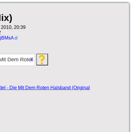
ix)
 2010, 20:39
2
jBMsA
X
adel - Die Mit Dem Roten Halsband (Original