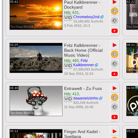
▶
Paul Kalkbrenner -
05:41
42:22
Dockyard
Hits: 631
,
Chromeboy2nd
VID
15,160,002 Aufrufe
3 Feb 2010, 15:3
Techno Musik
Techn
▶
Fritz Kalkbrenner -
03:25
08:21
Back Home (Official
Music Video)
Hits: 460
,
Fritz
Kalkbrenner
VID
27,308,093 Aufrufe
Techno Musik
Techn
18 Sep 2014, 11:53
▶
Extrawelt - Zu Fuss
09:46
04:00
Hits: 413
,
daaanielziinho
VID
823,149 Aufrufe
11 Sep 2008, 22:40
Techno Musik
Techn
▶
Finger And Kadel -
05:12
05:23
Svetlana