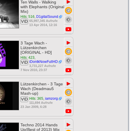
▶
Ten Walls - Walking
with Elephants (Original
Mix)
Hits: 516
,
D1gitalSound
65,997,345 Aufrufe
VID
13 Apr 2014, 12:16
▶
3 Tage Wach -
Lützenkirchen
[ORIGINAL - HD]
Hits: 423
,
iDontkNowFullHD
VID
3,731,227 Aufrufe
7 Nov 2010, 23:37
▶
Lützenkirchen - 3 Tage
Wach (Deadmau5
Mash-up)
Hits: 365
,
iamzorg
VID
111,694 Aufrufe
23 Jan 2009, 6:28
▶
Techno 2014 Hands
Up(Best of 2013) Mix