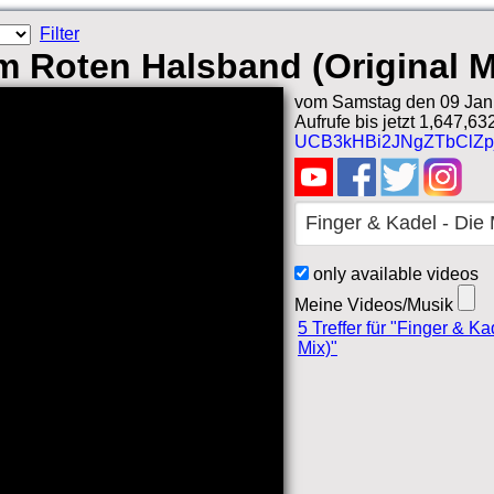
Filter
em Roten Halsband (Original M
vom Samstag den 09 Jan
Aufrufe bis jetzt 1,647,63
UCB3kHBi2JNgZTbClZp
only available videos
Meine Videos/Musik
5 Treffer für "Finger & K
Mix)"