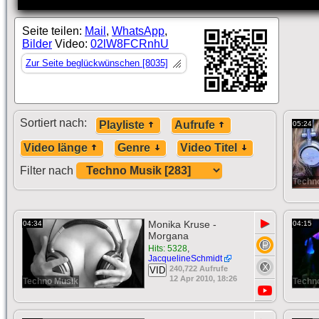
Seite teilen:
Mail
,
WhatsApp
,
Bilder
Video:
02lW8FCRnhU
Zur Seite beglückwünschen [8035]
Sortiert nach:
Playliste
Aufrufe
05:24
Video länge
Genre
Video Titel
Filter nach
Techn
▶
Monika Kruse -
04:34
04:15
Morgana
Hits: 5328
,
JacquelineSchmidt
240,722 Aufrufe
VID
12 Apr 2010, 18:26
Techno Musik
Techn