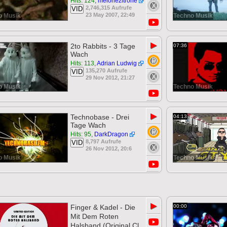
Hits: 124
,
melonezitrone
2,746,315 Aufrufe
VID
23 May 2007, 22:49
o Musik
Techno Musik
▶
2to Rabbits - 3 Tage
07:36
Wach
Hits: 113
,
Adrian Ludwig
135,270 Aufrufe
VID
29 Nov 2012, 21:27
o Musik
Techno Musik
▶
Technobase - Drei
04:13
Tage Wach
Hits: 95
,
DarkDragon
8,797 Aufrufe
VID
26 Nov 2012, 20:6
o Musik
Techno Musik
▶
Finger & Kadel - Die
00:00
Mit Dem Roten
Halsband (Original Cl