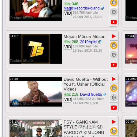
Hits: 348
,
MagicRecordsPoland
368,786 Aufrufe
VID
25 Oct 2011, 16:13
Techno Musik
Techn
▶
Mösen Mösen Mösen
04:07
05:33
Hits: 288
,
2010Apfel
199,694 Aufrufe
VID
19 Sep 2010, 15:20
Techno Musik
Techn
▶
David Guetta - Without
03:30
01:29:3
You ft. Usher (Official
Video)
Hits: 218
,
David Guetta
414,957,553 Aufrufe
VID
14 Oct 2011, 5:0
Techno Musik
Techn
▶
PSY - GANGNAM
03:15
06:59
STYLE (강남스타일)
PARODY! KIM JONG