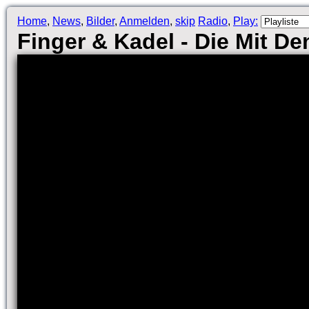
Home
,
News
,
Bilder
,
Anmelden
,
skip
Radio
,
Play:
Finger & Kadel - Die Mit D