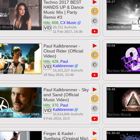
▶
Techno 2017 BEST
05:27
HANDS UP & Dance
Music Mix | Party
Remix #3
Hits: 608
,
CX Music
o Musik
Techno Musik
25,721 Aufrufe
VID
11 Feb 2017, 14:36
▶
Paul Kalkbrenner -
03:04
Cloud Rider (Official
Video)
Hits: 428
,
Paul
Kalkbrenner
VID
15,101,227 Aufrufe
o Musik
Techno Musik
18 May 2015, 13:46
▶
Paul Kalkbrenner - Sky
09:46
and Sand (Official
Music Video)
Hits: 370
,
Paul
Kalkbrenner
VID
32,614,845 Aufrufe
o Musik
Techno Musik
9 Feb 2014, 22:0
▶
Finger & Kadel -
01:30:42
Svetlana (Original Mix)