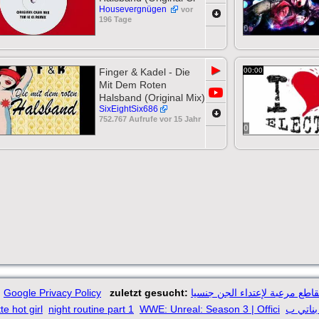
Housevergnügen
vor
196 Tage
0
▶
Finger & Kadel - Die
00:00
Mit Dem Roten
Halsband (Original Mix)
SixEightSix686
752.767 Aufrufe vor 15 Jahr
0
Google Privacy Policy
zuletzt gesucht:
اطع مرعبة لإعتداء الجن جنسيا
te hot girl
night routine part 1
WWE: Unreal: Season 3 | Offici
 بناتي ب