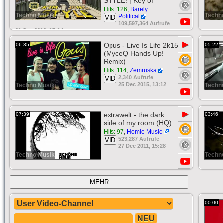
STYLE! | Key of
Hits: 126
,
Barely
Techno Musik
Techn
Political
VID
109,597,364 Aufrufe
21 Sep 2012, 17:14
▶
Opus - Live Is Life 2k15
06:35
05:22
(MyceQ Hands Up!
Remix)
Hits: 114
,
Zemruska
2,340 Aufrufe
VID
25 Dec 2015, 13:12
Techno Musik
Techn
▶
extrawelt - the dark
07:39
03:46
side of my room (HQ)
Hits: 97
,
Homie Music
523,287 Aufrufe
VID
27 Dec 2011, 15:28
Techno Musik
Techn
MEHR
00:00
NEU