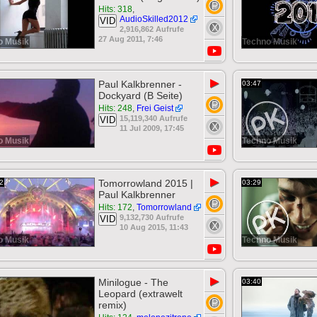
Hits: 318
,
AudioSkilled2012
VID
2,916,862 Aufrufe
27 Aug 2011, 7:46
o Musik
Techno Musik
▶
Paul Kalkbrenner -
03:47
Dockyard (B Seite)
Hits: 248
,
Frei Geist
15,119,340 Aufrufe
VID
11 Jul 2009, 17:45
o Musik
Techno Musik
▶
Tomorrowland 2015 |
2
03:29
Paul Kalkbrenner
Hits: 172
,
Tomorrowland
9,132,730 Aufrufe
VID
10 Aug 2015, 11:43
o Musik
Techno Musik
▶
Minilogue - The
03:40
Leopard (extrawelt
remix)