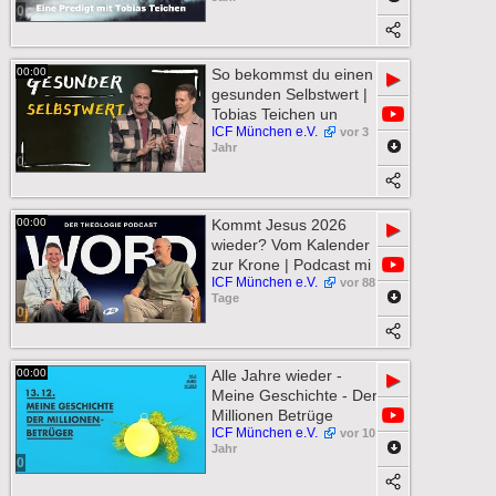
0
00:00
So bekommst du einen
▶
gesunden Selbstwert |
Tobias Teichen un
ICF München e.V.
vor 3
Jahr
0
00:00
Kommt Jesus 2026
▶
wieder? Vom Kalender
zur Krone | Podcast mi
ICF München e.V.
vor 88
Tage
0
00:00
Alle Jahre wieder -
▶
Meine Geschichte - Der
Millionen Betrüge
ICF München e.V.
vor 10
Jahr
0