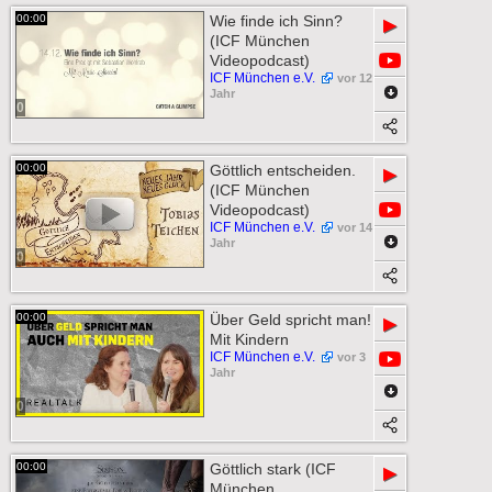
00:00
Wie finde ich Sinn?
▶
(ICF München
Videopodcast)
ICF München e.V.
vor 12
Jahr
0
00:00
Göttlich entscheiden.
▶
(ICF München
Videopodcast)
ICF München e.V.
vor 14
Jahr
0
00:00
Über Geld spricht man!
▶
Mit Kindern
ICF München e.V.
vor 3
Jahr
0
00:00
Göttlich stark (ICF
▶
München