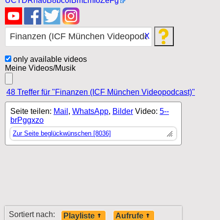
UCTDRha6B8bc0iBmLmIoZeFg
X
only available videos
Meine Videos/Musik
48 Treffer für "Finanzen (ICF München Videopodcast)"
Seite teilen:
Mail
,
WhatsApp
,
Bilder
Video:
5--
brPggxzo
Zur Seite beglückwünschen [8036]
Sortiert nach:
Playliste
Aufrufe