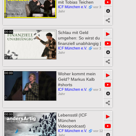
mit Tobias Teichen
ICF München e.V.
vor 3
Jahr
0
00:00
Schlau mit Geld
▶
umgehen: So wirst du
finanziell unabhängig |
ICF München e.V.
vor 3
Jahr
0
00:00
Woher kommt mein
▶
Geld? Markus Kalb
#shorts
ICF München e.V.
vor 3
Jahr
0
00:00
Lebensstil (ICF
▶
München
Videopodcast)
ICF München e.V.
vor 12
Jahr