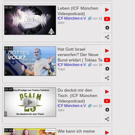
00:00
Leben (ICF München
▶
Videopodcast)
ICF München e.V.
vor 12
Jahr
0
00:00
Hat Gott Israel
▶
verworfen? Der Neue
Bund erklärt | Tobias Te
ICF München e.V.
vor 34
Tage
0
00:00
Du deckst mir den
▶
Tisch. (ICF München
Videopodcast)
ICF München e.V.
vor 12
Jahr
0
00:00
Wie kann ich meine
▶