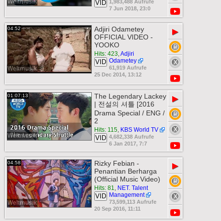
Weltmusik
1,983,488 Aufrufe
VID
7 Jun 2018, 23:0
Adjiri Odametey
04:52
▶
OFFICIAL VIDEO -
YOOKO
Hits: 423
,
Adjiri
Odametey
VID
61,919 Aufrufe
Weltmusik
25 Dec 2014, 13:12
The Legendary Lackey
01:07:13
▶
| 전설의 셔틀 [2016
Drama Special / ENG /
2
Hits: 115
,
KBS World TV
Weltmusik
4,682,338 Aufrufe
VID
6 Jan 2017, 7:7
Rizky Febian -
04:58
▶
Penantian Berharga
(Official Music Video)
Hits: 81
,
NET. Talent
Management
VID
73,599,113 Aufrufe
Weltmusik
20 Sep 2016, 11:11