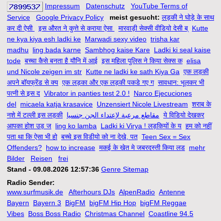
Impressum
Datenschutz
YouTube Terms of
Service
Google Privacy Policy
meist gesucht:
लड़की ने घोड़े के साथ
कर दी ऐसी
इस औरत ने कुत्ते से कराया ऐसा
मारवाड़ी सेक्सी वीडियो देसी ब्
Kutte
ne kya kiya esh ladki ke
Marwadi sexy video
trisha kar
madhu
ling bada karne
Sambhog kaise Kare
Ladki ki seal kaise
tode
बच्चा कैसे बनता है यौनि में आई
इस महिला पुलिस ने किया सेक्स क
elisa
und Nicole zeigen im str
Kutte ne ladki ke sath Kiya Ga
एक लड़की
अपने बॉयफ्रेंड से क्य
एक लड़का और एक लड़की पकडे गए ग
सावधान: भूलकर भी
पत्नी से इस द
Vibrator in panties test 2.0 !
Narco Ejecuciones
del
micaela katja krasavice
Unzensiert Nicole Livestream
शराब के
नशे में टल्ली इस लड़की
مقاطع مرعبة لإعتداء الجن جنسيا
ये विडियो देखकर
आपका होश उड़ ज
ling ko lamba
Ladki ki Virya ! लड़कियों के य
हम को नहीं
पता था कि ऐसा भी हो
बच्चे इस विडीयो को ना देखे, पत
Teen Sex = Sex
Offenders?
how to increase
मकई के खेत मे जबरदस्ती किया लड
mehr
Bilder
Reisen
frei
Stand - 09.08.2026 12:57:36
Genre Sitemap
Radio Sender:
www.surfmusik.de
Afterhours DJs
AlpenRadio
Antenne
Bayern
Bayern 3
BigFM
bigFM Hip Hop
bigFM Reggae
Vibes
Boss Boss Radio
Christmas Channel
Coastline 94.5