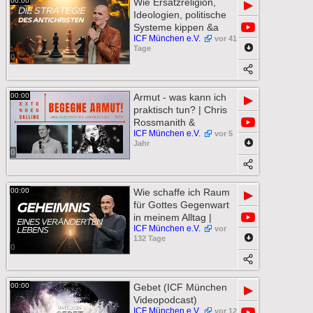
00:00
Wie Ersatzreligion,
▶
Ideologien, politische
Systeme kippen &a
ICF München e.V.
vor 41
Tage
0
00:00
Armut - was kann ich
▶
praktisch tun? | Chris
Rossmanith &
ICF München e.V.
vor 5
Jahr
0
00:00
Wie schaffe ich Raum
▶
für Gottes Gegenwart
in meinem Alltag |
ICF München e.V.
vor
132 Tage
0
00:00
Gebet (ICF München
▶
Videopodcast)
ICF München e.V.
vor 12