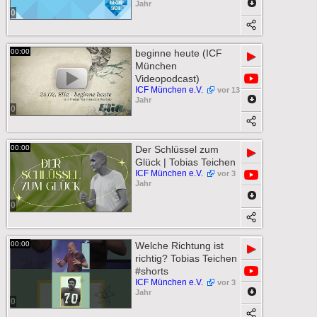
Jahr
0
00:00
beginne heute (ICF
▶
München
Videopodcast)
ICF München e.V.
vor 13
Jahr
0
00:00
Der Schlüssel zum
▶
Glück | Tobias Teichen
ICF München e.V.
vor 3
Jahr
0
00:00
Welche Richtung ist
▶
richtig? Tobias Teichen
#shorts
ICF München e.V.
vor 3
Jahr
0