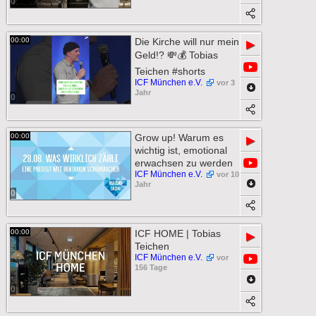
0
00:00
Die Kirche will nur mein
▶
Geld!? 💸💰 Tobias
Teichen #shorts
ICF München e.V.
vor 3
Jahr
0
00:00
Grow up! Warum es
▶
wichtig ist, emotional
erwachsen zu werden
ICF München e.V.
vor 10
Jahr
0
00:00
ICF HOME | Tobias
▶
Teichen
ICF München e.V.
vor
156 Tage
0