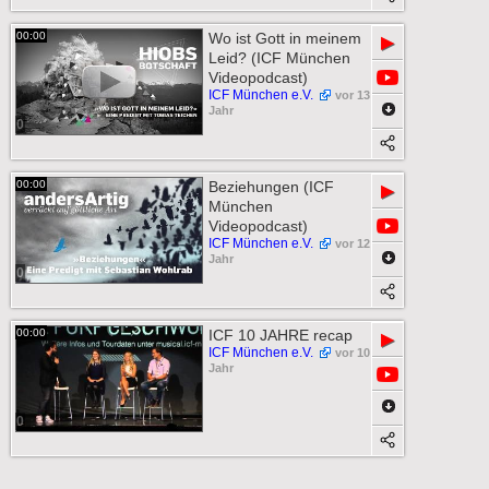
00:00
Wo ist Gott in meinem
▶
Leid? (ICF München
Videopodcast)
ICF München e.V.
vor 13
Jahr
0
00:00
Beziehungen (ICF
▶
München
Videopodcast)
ICF München e.V.
vor 12
Jahr
0
00:00
ICF 10 JAHRE recap
▶
ICF München e.V.
vor 10
Jahr
0