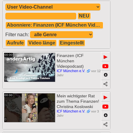
NEU
Abonniere: Finanzen (ICF München Videopodcast)
Filter nach:
Aufrufe
Video länge
Eingestellt
00:00
Finanzen (ICF
▶
München
Videopodcast)
ICF München e.V.
vor 12
Jahr
0
00:00
Mein wichtigster Rat
▶
zum Thema Finanzen!
Christina Koslowski
ICF München e.V.
vor 3
Jahr
0