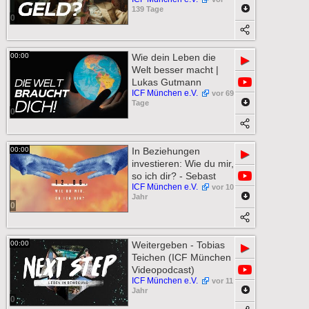
139 Tage
0
00:00
Wie dein Leben die
▶
Welt besser macht |
Lukas Gutmann
ICF München e.V.
vor 69
Tage
0
00:00
In Beziehungen
▶
investieren: Wie du mir,
so ich dir? - Sebast
ICF München e.V.
vor 10
Jahr
0
00:00
Weitergeben - Tobias
▶
Teichen (ICF München
Videopodcast)
ICF München e.V.
vor 11
Jahr
0