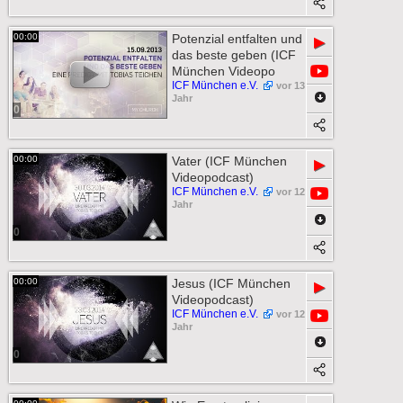
00:00
Potenzial entfalten und
▶
das beste geben (ICF
München Videopo
ICF München e.V.
vor 13
Jahr
0
00:00
Vater (ICF München
▶
Videopodcast)
ICF München e.V.
vor 12
Jahr
0
00:00
Jesus (ICF München
▶
Videopodcast)
ICF München e.V.
vor 12
Jahr
0