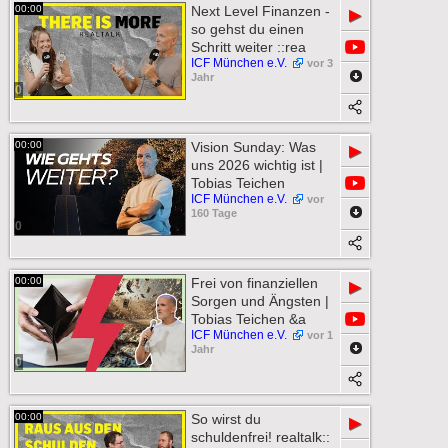
00:00
Next Level Finanzen -
▶
so gehst du einen
Schritt weiter ::rea
ICF München e.V.
vor 3
Jahr
0
00:00
Vision Sunday: Was
▶
uns 2026 wichtig ist |
Tobias Teichen
ICF München e.V.
vor
160 Tage
0
00:00
Frei von finanziellen
▶
Sorgen und Ängsten |
Tobias Teichen &a
ICF München e.V.
vor 1
Jahr
0
00:00
So wirst du
▶
schuldenfrei! realtalk::