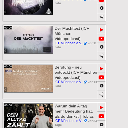
Jahr
0
00:00
Der Machttest (ICF
▶
München
Videopodcast)
ICF München e.V.
vor 11
Jahr
0
00:00
Berufung - neu
▶
entdeckt (ICF München
Videopodcast)
ICF München e.V.
vor 13
Jahr
0
00:00
Warum dein Alltag
▶
mehr Bedeutung hat,
als du denkst | Tobias
ICF München e.V.
vor 83
Tage