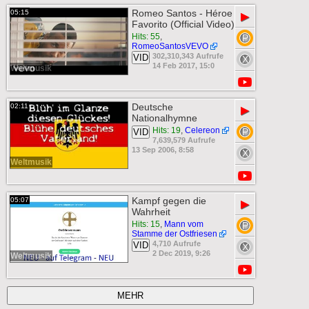
Romeo Santos - Héroe
05:15
▶
Favorito (Official Video)
Hits: 55
,
RomeoSantosVEVO
302,310,343 Aufrufe
VID
14 Feb 2017, 15:0
Weltmusik
Deutsche
02:11
▶
Nationalhymne
Hits: 19
,
Celereon
VID
7,639,579 Aufrufe
13 Sep 2006, 8:58
Weltmusik
Kampf gegen die
05:07
▶
Wahrheit
Hits: 15
,
Mann vom
Stamme der Ostfriesen
4,710 Aufrufe
VID
2 Dec 2019, 9:26
Weltmusik
MEHR