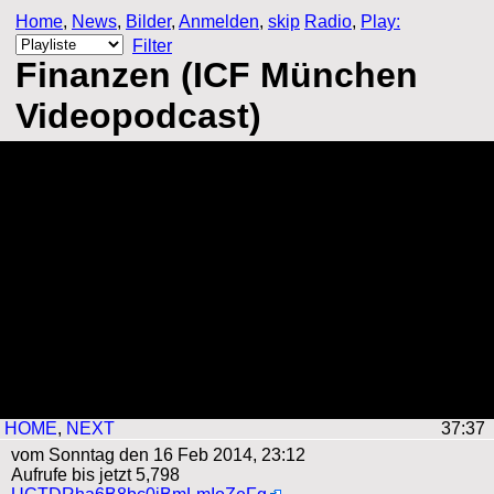
Home
,
News
,
Bilder
,
Anmelden
,
skip
Radio
,
Play:
Filter
Finanzen (ICF München
Videopodcast)
HOME
,
NEXT
37:36
vom Sonntag den 16 Feb 2014, 23:12
Aufrufe bis jetzt 5,798