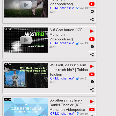
Videopodcast)
ICF München e.V.
vor 13
Jahr
0
00:00
Auf Gott bauen (ICF
▶
München
Videopodcast)
ICF München e.V.
vor 13
Jahr
0
00:00
Will Gott, dass ich arm
▶
oder reich bin? | Tobias
Teichen
ICF München e.V.
vor 6
Jahr
0
00:00
So others may live -
▶
Daniel Tischler (ICF
München Videopodca
ICF München e.V.
vor 10