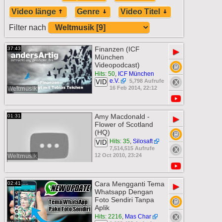
Video länge
Genre
Video Titel
Filter nach
Finanzen (ICF
37:43
▶
München
Videopodcast)
Hits: 50
,
ICF München
e.V.
5,798 Aufrufe
VID
16 Feb 2014, 22:12
Weltmusik
Amy Macdonald -
01:31
▶
Flower of Scotland
(HQ)
Hits: 35
,
Silosaft
VID
7,514,515 Aufrufe
12 Oct 2010, 23:24
Weltmusik
Cara Mengganti Tema
02:41
▶
Whatsapp Dengan
Foto Sendiri Tanpa
Aplik
Hits: 2216
,
Mas Char