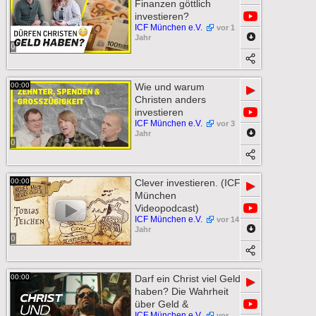
Finanzen göttlich
investieren?
ICF München e.V.
vor 1
Jahr
0
00:00
Wie und warum
▶
Christen anders
investieren
ICF München e.V.
vor 3
Jahr
0
00:00
Clever investieren. (ICF
▶
München
Videopodcast)
ICF München e.V.
vor 14
Jahr
0
00:00
Darf ein Christ viel Geld
▶
haben? Die Wahrheit
über Geld &
ICF München e.V.
vor