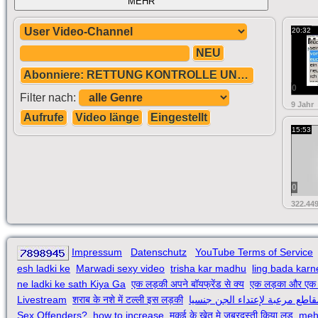
MEHR
20:32
NEU
Abonniere: RETTUNG KONTROLLE UND DROGEN ! KEIN PROBLEM POLIZEIKONTROLLE !
0
Filter nach:
9 Jahr
Aufrufe
Video länge
Eingestellt
15:53
0
322.449
Impressum
Datenschutz
YouTube Terms of Service
esh ladki ke
Marwadi sexy video
trisha kar madhu
ling bada karn
ne ladki ke sath Kiya Ga
एक लड़की अपने बॉयफ्रेंड से क्य
एक लड़का और एक 
Livestream
शराब के नशे में टल्ली इस लड़की
قاطع مرعبة لإعتداء الجن جنسيا
Sex Offenders?
how to increase
मकई के खेत मे जबरदस्ती किया लड
meh