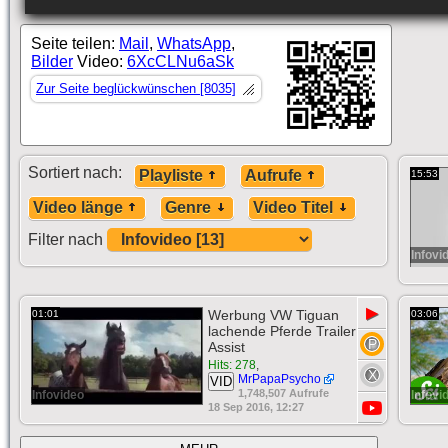
Seite teilen:
Mail
,
WhatsApp
,
Bilder
Video:
6XcCLNu6aSk
Zur Seite beglückwünschen [8035]
Sortiert nach:
Playliste
Aufrufe
15:53
Video länge
Genre
Video Titel
Filter nach
Infovi
▶
Werbung VW Tiguan
01:01
03:06
lachende Pferde Trailer
Assist
Hits: 278
,
MrPapaPsycho
VID
1,748,507 Aufrufe
Infovideo
Infovi
18 Sep 2016, 12:27