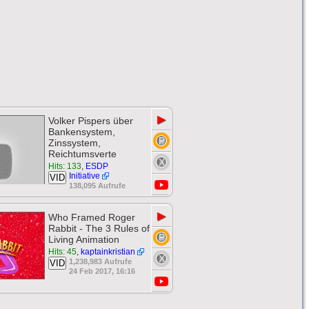
▶
Volker Pispers über
Bankensystem,
Zinssystem,
Reichtumsverte
Hits: 133
,
ESDP
Initiative
VID
138,095 Aufrufe
▶
Who Framed Roger
Rabbit - The 3 Rules of
Living Animation
Hits: 45
,
kaptainkristian
1,238,983 Aufrufe
VID
24 Feb 2017, 16:16