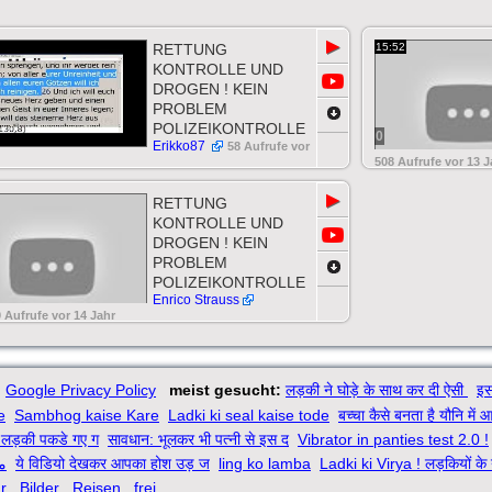
▶
RETTUNG
15:52
KONTROLLE UND
DROGEN ! KEIN
PROBLEM
POLIZEIKONTROLLE
0
Erikko87
58 Aufrufe vor
508 Aufrufe vor 13 J
▶
RETTUNG
KONTROLLE UND
DROGEN ! KEIN
PROBLEM
POLIZEIKONTROLLE
Enrico Strauss
 Aufrufe vor 14 Jahr
Google Privacy Policy
meist gesucht:
लड़की ने घोड़े के साथ कर दी ऐसी
इस
e
Sambhog kaise Kare
Ladki ki seal kaise tode
बच्चा कैसे बनता है यौनि में 
लड़की पकडे गए ग
सावधान: भूलकर भी पत्नी से इस द
Vibrator in panties test 2.0 !
م
ये विडियो देखकर आपका होश उड़ ज
ling ko lamba
Ladki ki Virya ! लड़कियों के
r
Bilder
Reisen
frei