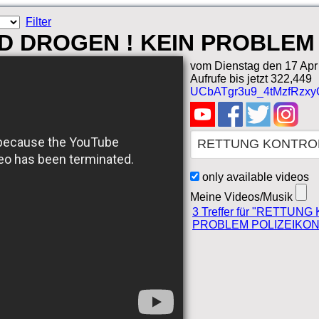
Filter
 DROGEN ! KEIN PROBLEM 
vom Dienstag den 17 Apr
Aufrufe bis jetzt 322,449
UCbATgr3u9_4tMzfRzx
only available videos
Meine Videos/Musik
3 Treffer für "RETTU
PROBLEM POLIZEIKON