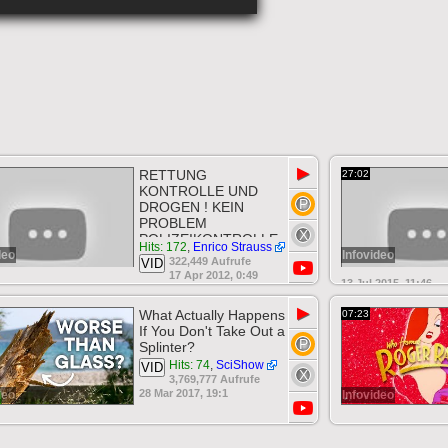
▶
RETTUNG
27:02
KONTROLLE UND
DROGEN ! KEIN
PROBLEM
POLIZEIKONTROLLE
Hits: 172
,
Enrico Strauss
deo
Infovideo
322,449 Aufrufe
VID
17 Apr 2012, 0:49
13 Jul 2015, 11:46
▶
What Actually Happens
07:23
If You Don't Take Out a
Splinter?
Hits: 74
,
SciShow
VID
3,769,777 Aufrufe
28 Mar 2017, 19:1
deo
Infovideo