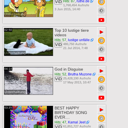
Hits: 87
,
ruthe.de
VID
1,768,454 Aufrufe
3 Jun 2015, 14:40
Unterhaltung
Top 10 lustige tiere
02:50
▶
videos
Hits: 57
,
lustige unfälle
480,750 Aufrufe
VID
21 Jul 2014, 7:48
Unterhaltung
God in Disguise
04:14
▶
Hits: 52
,
Brutha Muzone
25,428,190 Aufrufe
VID
17 May 2013, 10:47
Unterhaltung
BEST HAPPY
03:35
▶
BIRTHDAY SONG
EVER....
Hits: 47
,
Kamal Jeet
61,851,727 Aufrufe
VID