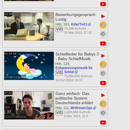
Bewerbungsgespräch
03:00
▶
Lustig
Hits: 163
,
KillerTx43
76,298 Aufrufe
VID
19 Mar 2013, 17:32
Unterhaltung
Schlaflieder für Babys 3
01:16:34
▶
- Baby SchlafMusik
Hits: 129
,
Entspannungsmusik für
Schlaf
VID
71,692,636 Aufrufe
Unterhaltung
14 Oct 2014, 11:17
Ganz einfach: Das
07:02
▶
politische System
Deutschlands erklärt
Hits: 111
,
MrWissen2go
1,209,569 Aufrufe
VID
9 Mar 2013, 11:0
Unterhaltung