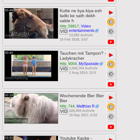
Kutte ne kya kiya esh
00:49
▶
ladki ke sath dekh
sakte h
Hits: 59817
,
Video
entertainments
VID
13,292 Aufrufe
Unterhaltung
15 Feb 2018, 3:57
Tauchen mit Tampon? -
00:40
▶
Ladykracher
Hits: 9004
,
MySpassde
2,042,764 Aufrufe
VID
2 Aug 2014, 12:0
Unterhaltung
Wochenende Bier Bier
00:18
▶
Bier
Hits: 744
,
Matthias R
226,459 Aufrufe
VID
10 Sep 2017, 6:52
Unterhaltung
Youtube Kacke -
03:50
▶