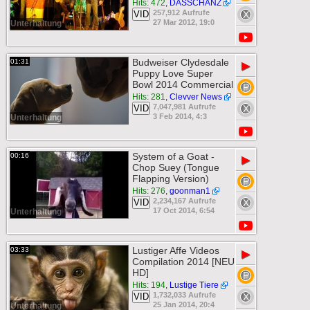
Hits: 472
,
DASSCHANZ
257,912 Aufrufe
VID
27 Mar 2012, 19:0
Unterhaltung
Budweiser Clydesdale
01:31
▶
Puppy Love Super
Bowl 2014 Commercial
Hits: 281
,
Clevver News
7,047,981 Aufrufe
VID
3 Feb 2014, 4:3
Unterhaltung
System of a Goat -
00:16
▶
Chop Suey (Tongue
Flapping Version)
Hits: 276
,
goonman1
2,234,167 Aufrufe
VID
17 Oct 2014, 6:54
Unterhaltung
Lustiger Affe Videos
03:33
▶
Compilation 2014 [NEU
HD]
Hits: 194
,
Lustige Tiere
1,732,033 Aufrufe
VID
25 Jan 2014, 20:4
Unterhaltung