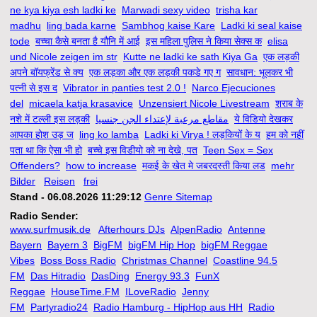
ne kya kiya esh ladki ke
Marwadi sexy video
trisha kar
madhu
ling bada karne
Sambhog kaise Kare
Ladki ki seal kaise
tode
बच्चा कैसे बनता है यौनि में आई
इस महिला पुलिस ने किया सेक्स क
elisa
und Nicole zeigen im str
Kutte ne ladki ke sath Kiya Ga
एक लड़की
अपने बॉयफ्रेंड से क्य
एक लड़का और एक लड़की पकडे गए ग
सावधान: भूलकर भी
पत्नी से इस द
Vibrator in panties test 2.0 !
Narco Ejecuciones
del
micaela katja krasavice
Unzensiert Nicole Livestream
शराब के
नशे में टल्ली इस लड़की
مقاطع مرعبة لإعتداء الجن جنسيا
ये विडियो देखकर
आपका होश उड़ ज
ling ko lamba
Ladki ki Virya ! लड़कियों के य
हम को नहीं
पता था कि ऐसा भी हो
बच्चे इस विडीयो को ना देखे, पत
Teen Sex = Sex
Offenders?
how to increase
मकई के खेत मे जबरदस्ती किया लड
mehr
Bilder
Reisen
frei
Stand - 06.08.2026 11:29:12
Genre Sitemap
Radio Sender:
www.surfmusik.de
Afterhours DJs
AlpenRadio
Antenne
Bayern
Bayern 3
BigFM
bigFM Hip Hop
bigFM Reggae
Vibes
Boss Boss Radio
Christmas Channel
Coastline 94.5
FM
Das Hitradio
DasDing
Energy 93.3
FunX
Reggae
HouseTime.FM
ILoveRadio
Jenny
FM
Partyradio24
Radio Hamburg - HipHop aus HH
Radio