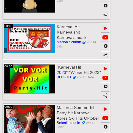
Jahr
0
00:00
Karneval Hit
▶
Karnevalshit
Karnevalsmusik
Marion Schmitt
vor 14
Jahr
0
00:00
"Karneval Hit
▶
2023"""Wiesn-Hit 2023"
BOH-HD
vor 15 Jahr
0
00:00
Mallorca Sommerhit
▶
Party Hit Karneval
Apres Ski Hits Oktober
Schmitti music
vor 13
Jahr
0