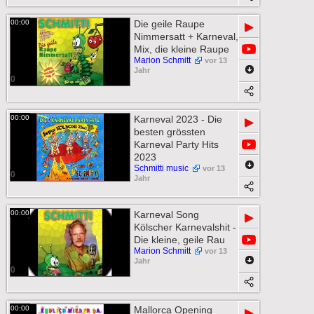
00:00
Die geile Raupe
▶
Nimmersatt + Karneval,
Mix, die kleine Raupe
Marion Schmitt
vor 13
Jahr
0
00:00
Karneval 2023 - Die
▶
besten grössten
Karneval Party Hits
2023
Schmitti music
vor 13
0
Jahr
00:00
Karneval Song
▶
Kölscher Karnevalshit -
Die kleine, geile Rau
Marion Schmitt
vor 13
Jahr
0
00:00
Mallorca Opening
▶