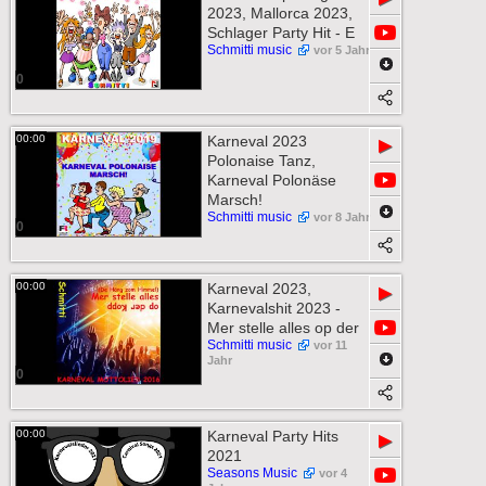
2023, Mallorca 2023,
Schlager Party Hit - E
Schmitti music
vor 5 Jahr
0
00:00
Karneval 2023
▶
Polonaise Tanz,
Karneval Polonäse
Marsch!
Schmitti music
vor 8 Jahr
0
00:00
Karneval 2023,
▶
Karnevalshit 2023 -
Mer stelle alles op der
Schmitti music
vor 11
Jahr
0
00:00
Karneval Party Hits
▶
2021
Seasons Music
vor 4