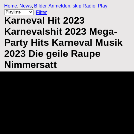
Home
,
News
,
Bilder
,
Anmelden
,
skip
Radio
,
Play:
Filter
Karneval Hit 2023
Karnevalshit 2023 Mega-
Party Hits Karneval Musik
2023 Die geile Raupe
Nimmersatt