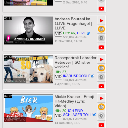
2 Sep 2010, 6:40
Unterhaltung
Andreas Bourani im
02:12
▶
1LIVE Fragenhagel |
1LIVE
Hits: 46
,
1LIVE
VID
536,067 Aufrufe
11 Nov 2014, 14:30
Unterhaltung
Rasseportrait Labrador
03:24
▶
Retriever | SO ist er
wirklich!
Hits: 27
,
IKARUSDOODLE
VID
104,024 Aufrufe
Unterhaltung
4 Apr 2016, 16:55
Mickie Krause - Emoji
04:22
▶
Hit-Medley (Lyric
Video)
Hits: 20
,
ICH FIND
SCHLAGER TOLL!
VID
827,971 Aufrufe
Unterhaltung
14 Dec 2018, 15:0