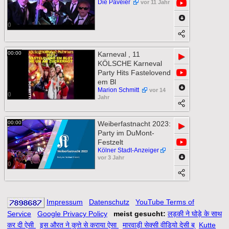
Die Paveier
vor 11 Jahr
0
00:00
Karneval , 11
▶
KÖLSCHE Karneval
Party Hits Fastelovend
em Bl
Marion Schmitt
vor 14
0
Jahr
00:00
Weiberfastnacht 2023:
▶
Party im DuMont-
Festzelt
Kölner Stadt-Anzeiger
vor 3 Jahr
0
Impressum
Datenschutz
YouTube Terms of
Service
Google Privacy Policy
meist gesucht:
लड़की ने घोड़े के साथ
कर दी ऐसी
इस औरत ने कुत्ते से कराया ऐसा
मारवाड़ी सेक्सी वीडियो देसी ब्
Kutte