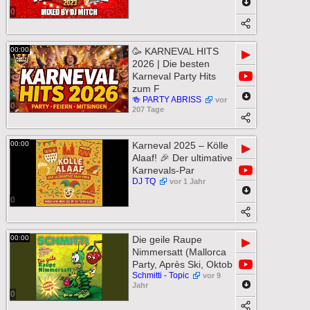
0
00:00
🥳 KARNEVAL HITS
▶
2026 | Die besten
Karneval Party Hits
zum F
🍻 PARTY ABRISS
vor
0
207 Tage
00:00
Karneval 2025 – Kölle
▶
Alaaf! 🎉 Der ultimative
Karnevals-Par
DJ TQ
vor 1 Jahr
0
00:00
Die geile Raupe
▶
Nimmersatt (Mallorca
Party, Après Ski, Oktob
Schmitti - Topic
vor 9
Jahr
0