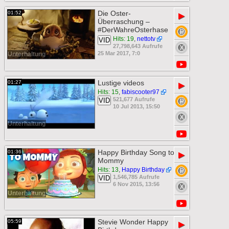
Die Oster-
01:52
▶
Überraschung –
#DerWahreOsterhase
Hits: 19
,
nettotv
VID
27,798,643 Aufrufe
25 Mar 2017, 7:0
Unterhaltung
Lustige videos
01:27
▶
Hits: 15
,
fabiscooter97
521,677 Aufrufe
VID
10 Jul 2013, 15:50
Unterhaltung
Happy Birthday Song to
01:36
▶
Mommy
Hits: 13
,
Happy Birthday
1,546,785 Aufrufe
VID
6 Nov 2015, 13:56
Unterhaltung
Stevie Wonder Happy
05:59
▶