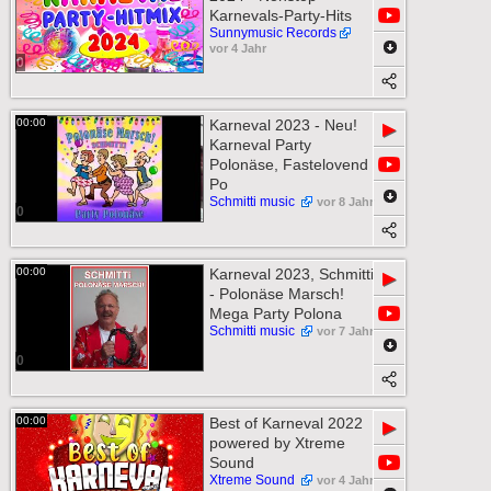
Karnevals-Party-Hits
Sunnymusic Records
vor 4 Jahr
0
00:00
Karneval 2023 - Neu!
▶
Karneval Party
Polonäse, Fastelovend
Po
Schmitti music
vor 8 Jahr
0
00:00
Karneval 2023, Schmitti
▶
- Polonäse Marsch!
Mega Party Polona
Schmitti music
vor 7 Jahr
0
00:00
Best of Karneval 2022
▶
powered by Xtreme
Sound
Xtreme Sound
vor 4 Jahr