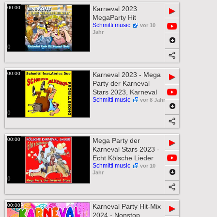
00:00
Karneval 2023
▶
MegaParty Hit
Schmitti music
vor 10
Jahr
0
00:00
Karneval 2023 - Mega
▶
Party der Karneval
Stars 2023, Karneval
Schmitti music
vor 8 Jahr
0
00:00
Mega Party der
▶
Karneval Stars 2023 -
Echt Kölsche Lieder
Schmitti music
vor 10
Jahr
0
00:00
Karneval Party Hit-Mix
▶
2024 - Nonstop