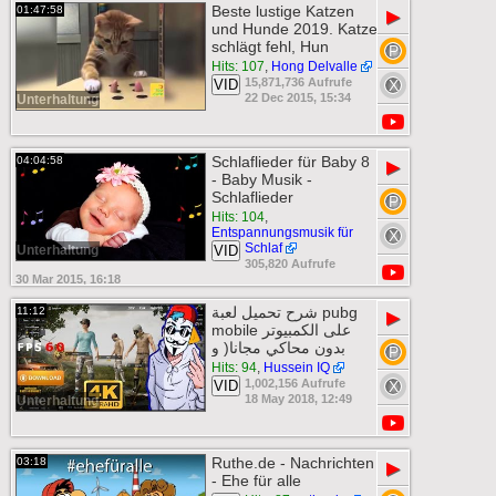
Beste lustige Katzen
01:47:58
▶
und Hunde 2019. Katze
schlägt fehl, Hun
Hits: 107
,
Hong Delvalle
15,871,736 Aufrufe
VID
22 Dec 2015, 15:34
Unterhaltung
Schlaflieder für Baby 8
04:04:58
▶
- Baby Musik -
Schlaflieder
Hits: 104
,
Entspannungsmusik für
Schlaf
Unterhaltung
VID
305,820 Aufrufe
30 Mar 2015, 16:18
شرح تحميل لعبة pubg
11:12
▶
mobile على الكمبيوتر
بدون محاكي مجانا( و
Hits: 94
,
Hussein IQ
1,002,156 Aufrufe
VID
18 May 2018, 12:49
Unterhaltung
Ruthe.de - Nachrichten
03:18
▶
- Ehe für alle