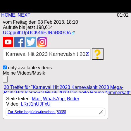
HOME
,
NEXT
01:01
vom Freitag den 08 Feb 2013, 18:10
Aufrufe bis jetzt 198,614
UCgputhDpUCK4hEJNriB8GOA
X
only available videos
Meine Videos/Musik
30 Treffer für "Karneval Hit 2023 Karnevalshit 2023 Mega-
Party Hits Karneval Musik 2023 Die geile Raupe Nimmersatt"
Seite teilen:
Mail
,
WhatsApp
,
Bilder
Video:
LRrJ1hUJFxU
Zur Seite beglückwünschen [8035]