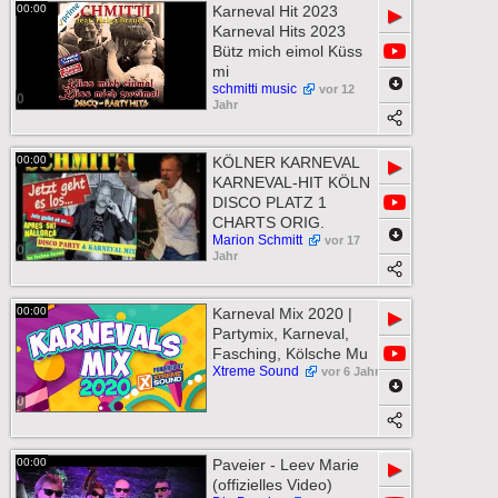
00:00
Karneval Hit 2023
▶
Karneval Hits 2023
Bütz mich eimol Küss
mi
schmitti music
vor 12
0
Jahr
00:00
KÖLNER KARNEVAL
▶
KARNEVAL-HIT KÖLN
DISCO PLATZ 1
CHARTS ORIG.
Marion Schmitt
vor 17
0
Jahr
00:00
Karneval Mix 2020 |
▶
Partymix, Karneval,
Fasching, Kölsche Mu
Xtreme Sound
vor 6 Jahr
0
00:00
Paveier - Leev Marie
▶
(offizielles Video)