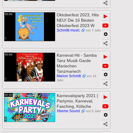
00:00
Oktoberfest 2023, Hits
▶
NEU! Die 16 Besten
Oktoberfest 2023 W
Schmitti music
vor 7 Jahr
0
00:00
Karneval Hit - Samba
▶
Tanz Musik Garde
Mariechen
Tanzmariech
Marion Schmitt
vor 14
0
Jahr
00:00
Karnevalsparty 2021 |
▶
Partymix, Karneval,
Fasching, Kölsche
Xtreme Sound
vor 5 Jahr
0