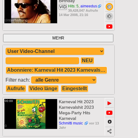
Birthday
Hits: 5
,
aimeedus
VID
39,428,047 Aufrufe
14 Mar 2008, 21:16
Unterhaltung
MEHR
NEU
Abonniere: Karneval Hit 2023 Karnevalshit 2023 Mega-Party Hits Karneval Musik 2023 Die geile Raupe Nimmersatt
Filter nach:
Aufrufe
Video länge
Eingestellt
00:00
Karneval Hit 2023
▶
Karnevalshit 2023
Mega-Party Hits
Karneval
Schmitti music
vor 13
0
Jahr