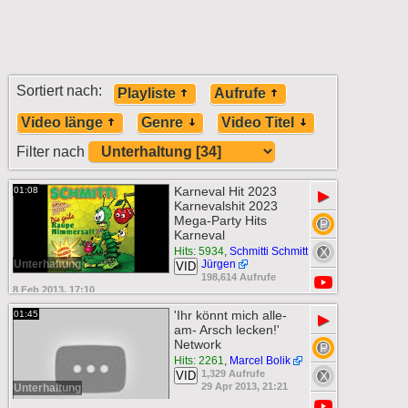
Sortiert nach:
Playliste
Aufrufe
Video länge
Genre
Video Titel
Filter nach
Karneval Hit 2023
01:08
▶
Karnevalshit 2023
Mega-Party Hits
Karneval
Hits: 5934
,
Schmitti Schmitt
Unterhaltung
Jürgen
VID
198,614 Aufrufe
8 Feb 2013, 17:10
'Ihr könnt mich alle-
01:45
▶
am- Arsch lecken!'
Network
Hits: 2261
,
Marcel Bolik
1,329 Aufrufe
VID
29 Apr 2013, 21:21
Unterhaltung