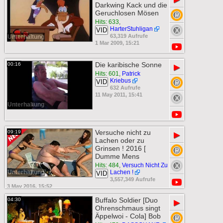
Darkwing Kack und die
Geruchlosen Mösen
Hits: 633
,
HarterStuhligan
VID
63,319 Aufrufe
Unterhaltung
1 Mar 2009, 15:21
Die karibische Sonne
00:16
▶
Hits: 601
,
Patrick
Kriebus
VID
632 Aufrufe
11 May 2011, 15:41
Unterhaltung
Versuche nicht zu
09:19
▶
Lachen oder zu
Grinsen ! 2016 [
Dumme Mens
Hits: 484
,
Versuch Nicht Zu
Unterhaltung
Lachen !
VID
3,557,349 Aufrufe
3 May 2016, 15:52
Buffalo Soldier [Duo
04:30
▶
Ohrenschmaus singt
Äppelwoi - Cola] Bob