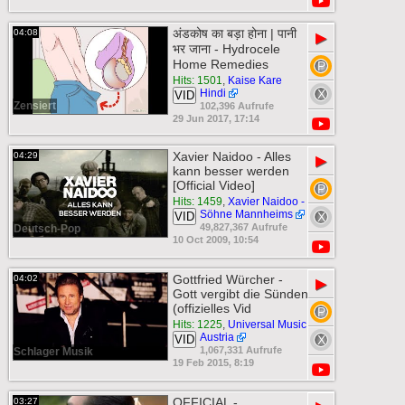
अंडकोष का बड़ा होना | पानी
04:08
▶
भर जाना - Hydrocele
Home Remedies
Hits: 1501
,
Kaise Kare
Hindi
VID
Zensiert
102,396 Aufrufe
29 Jun 2017, 17:14
Xavier Naidoo - Alles
04:29
▶
kann besser werden
[Official Video]
Hits: 1459
,
Xavier Naidoo -
Söhne Mannheims
VID
49,827,367 Aufrufe
Deutsch-Pop
10 Oct 2009, 10:54
Gottfried Würcher -
04:02
▶
Gott vergibt die Sünden
(offizielles Vid
Hits: 1225
,
Universal Music
Austria
VID
1,067,331 Aufrufe
Schlager Musik
19 Feb 2015, 8:19
OFFICIAL -
03:27