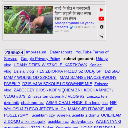
00:40
मकई के खेत मे जबरदस्ती
▶
किया लड़की के साथ सेक्स
देखर आप हैरान
Amarjeet yadav A k yadav
presents
91.867 Aufrufe
0
vor 7 Jahr
Impressum
Datenschutz
YouTube Terms of
Service
Google Privacy Policy
zuletzt gesucht:
Udany
vlog
UDANY DZIEŃ W SZKOLE. KARTKÓWK
Koniec
vlog
Dzisiaj vlog
7:15 ZBIÓRKA PRZED SZKOŁĄ. SPI
DZISIAJ
MAMY WOLNE OD SZKOŁY.
MAM SZANSĘ NA CZERWONY
PASEK ?
DZISIAJ W SZKOLE LOSOWANIE MIE
Zniszcz
vlog
ZABÓJCZY CIOS - KOPNIĘCIEM ZNI
KOCHA MNIE? /
VLOG #879
Zniszcz ten dziennik / VLOG #2
zniszcz ten
dziennik
challenge cz
ASMR CHALLENGE. Kto lepiej kła
NIE
WYLOSUJ ZŁEGO JEDZENIA. Ch
MAMY JELITÓWKĘ. NIE
POSZŁYŚMY
uciekłam czy
Amelka uciekła z domu
UCIEKŁAM
Z DOMU #fikimikiagatk
uciekłam cz
Jedynkę czy
WALENTYNKI
w przedszkolu ????
Jedyn
Komunia mo
NOWA SĄSIADKA ❗