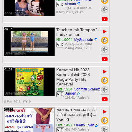
stream
VID
1,411,758 Aufrufe
8 May 2021, 21:42
ohne Genre
Tauchen mit Tampon? -
00:40
▶
Ladykracher
Hits: 9004
,
MySpassde
2,042,764 Aufrufe
VID
2 Aug 2014, 12:0
Unterhaltung
Karneval Hit 2023
01:08
▶
Karnevalshit 2023
Mega-Party Hits
Karneval
Hits: 5934
,
Schmitti Schmitt
Unterhaltung
Jürgen
VID
198,614 Aufrufe
8 Feb 2013, 17:10
सेक्स करते समय लड़की की
02:19
▶
योनि में जलन क्यों होती है –
Yoni Ki
Hits: 5492
,
Health Gyan
405,740 Aufrufe
VID