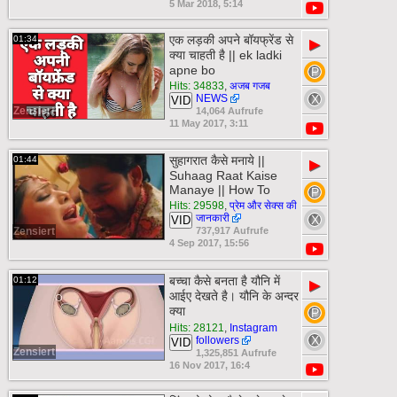
5 Mar 2018, 5:14
एक लड़की अपने बॉयफ्रेंड से
01:34
▶
क्या चाहती है || ek ladki
apne bo
Hits: 34833
,
अजब गजब
NEWS
VID
Zensiert
14,064 Aufrufe
11 May 2017, 3:11
सुहागरात कैसे मनाये ||
01:44
▶
Suhaag Raat Kaise
Manaye || How To
Hits: 29598
,
प्रेम और सेक्स की
जानकारी
VID
Zensiert
737,917 Aufrufe
4 Sep 2017, 15:56
बच्चा कैसे बनता है यौनि में
01:12
▶
आईए देखते है। यौनि के अन्दर
क्या
Hits: 28121
,
Instagram
followers
VID
Zensiert
1,325,851 Aufrufe
16 Nov 2017, 16:4