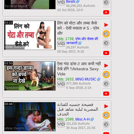
Beats
VID
56,295,201 Aufrufe
Techno Musik
14 Jul 2016, 12:0
लिंग को मोटा और लम्बा कैसे
03:22
▶
करे - देसी मसाला # 5 - प्रेम
और
Hits: 1739
,
प्रेम और सेक्स की
जानकारी
VID
ohne Genre
24,197 Aufrufe
29 Sep 2017, 9:16
ऐसा गंदा डांस // आप कभी नही
03:50
▶
देखे होंगे !!Arkestra Sexy
Vide
Hits: 1633
,
MNG MUSIC
377,384 Aufrufe
VID
Zensiert
6 Sep 2018, 2:14
فضيحة جنسيه للفنانة
00:46
▶
المصرية لبلبة شاهد قبل
الحذف
Hits: 1599
,
Misc A-H
111,115 Aufrufe
VID
30 Aug 2017, 21:55
ohne Genre