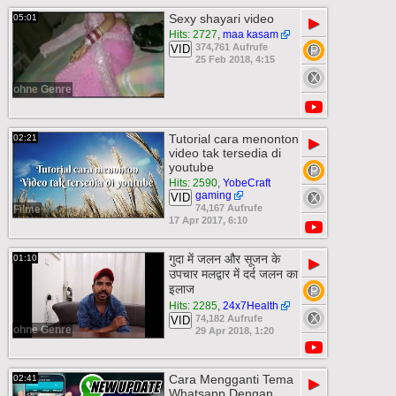
Sexy shayari video
05:01
▶
Hits: 2727
,
maa kasam
374,761 Aufrufe
VID
25 Feb 2018, 4:15
ohne Genre
Tutorial cara menonton
02:21
▶
video tak tersedia di
youtube
Hits: 2590
,
YobeCraft
gaming
VID
74,167 Aufrufe
Filme
17 Apr 2017, 6:10
गुदा में जलन और सूजन के
01:10
▶
उपचार मलद्वार में दर्द जलन का
इलाज
Hits: 2285
,
24x7Health
74,182 Aufrufe
VID
ohne Genre
29 Apr 2018, 1:20
Cara Mengganti Tema
02:41
▶
Whatsapp Dengan