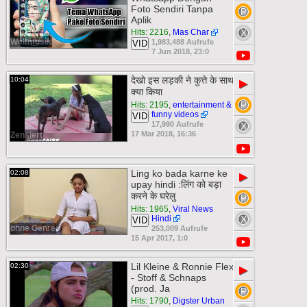
Foto Sendiri Tanpa
Aplik
Hits: 2216
,
Mas Char
Weltmusik
1,983,488 Aufrufe
VID
7 Jun 2018, 23:0
देखो इस लड़की ने कुत्ते के साथ
10:04
▶
क्या किया
Hits: 2195
,
entertainment &
funny videos
VID
17,990 Aufrufe
17 Mar 2018, 16:36
Zensiert
Ling ko bada karne ke
02:08
▶
upay hindi :लिंग को बड़ा
करने के घरेलु
Hits: 1965
,
Viral News
Hindi
VID
ohne Genre
253,009 Aufrufe
15 Apr 2017, 1:0
Lil Kleine & Ronnie Flex
02:30
▶
- Stoff & Schnaps
(prod. Ja
Hits: 1790
,
Digster Urban