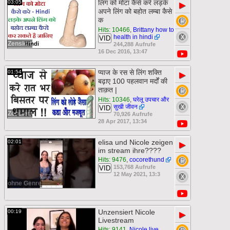
लिंग को मोटा कैसे करे लड़के
03:05
▶
अपने लिंग को बहोत लम्बा कैसे
क
Hits: 10466
,
Brittany how to
health in hindi
VID
Zensiert
244,288 Aufrufe
16 Dec 2016, 13:47
प्याज के रस से लिंग शक्ति
01:54
▶
बढ़ाए 100 पहलवान मर्दों की
ताक़त |
Hits: 10346
,
घरेलू उपचार और
सुखी जीवन
VID
Zensiert
70,926 Aufrufe
28 Apr 2017, 13:34
elisa und Nicole zeigen
02:01
▶
im stream ihre????
Hits: 9476
,
cocorethund
153,768 Aufrufe
VID
12 May 2021, 13:3
ohne Genre
Unzensiert Nicole
00:19
▶
Livestream
Hits: 9141
,
Nicole live