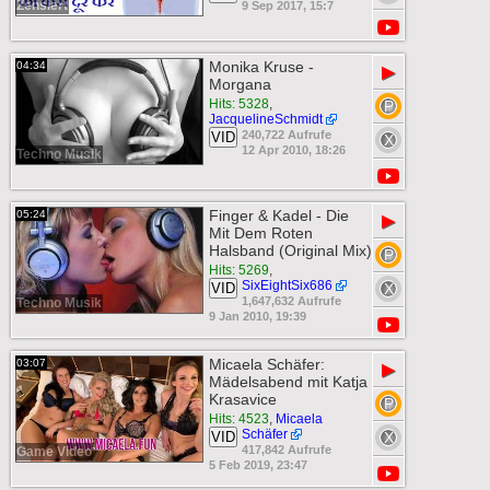
Zensiert
9 Sep 2017, 15:7
Monika Kruse -
04:34
▶
Morgana
Hits: 5328
,
JacquelineSchmidt
240,722 Aufrufe
VID
12 Apr 2010, 18:26
Techno Musik
Finger & Kadel - Die
05:24
▶
Mit Dem Roten
Halsband (Original Mix)
Hits: 5269
,
SixEightSix686
VID
1,647,632 Aufrufe
Techno Musik
9 Jan 2010, 19:39
Micaela Schäfer:
03:07
▶
Mädelsabend mit Katja
Krasavice
Hits: 4523
,
Micaela
Schäfer
VID
417,842 Aufrufe
Game Video
5 Feb 2019, 23:47