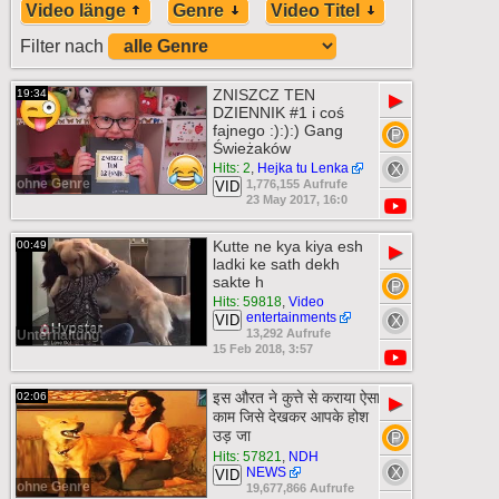
Video länge
Genre
Video Titel
Filter nach
ZNISZCZ TEN
19:34
▶
DZIENNIK #1 i coś
fajnego :):):) Gang
Świeżaków
Hits: 2
,
Hejka tu Lenka
ohne Genre
1,776,155 Aufrufe
VID
23 May 2017, 16:0
Kutte ne kya kiya esh
00:49
▶
ladki ke sath dekh
sakte h
Hits: 59818
,
Video
entertainments
VID
13,292 Aufrufe
Unterhaltung
15 Feb 2018, 3:57
इस औरत ने कुत्ते से कराया ऐसा
02:06
▶
काम जिसे देखकर आपके होश
उड़ जा
Hits: 57821
,
NDH
NEWS
VID
ohne Genre
19,677,866 Aufrufe