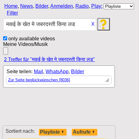
Home
,
News
,
Bilder
,
Anmelden
,
Radio
,
Play:
Filter
X
only available videos
Meine Videos/Musik
2 Treffer für "मकई के खेत मे जबरदस्ती किया लड"
Seite teilen:
Mail
,
WhatsApp
,
Bilder
Zur Seite beglückwünschen [8036]
Sortiert nach:
Playliste
Aufrufe