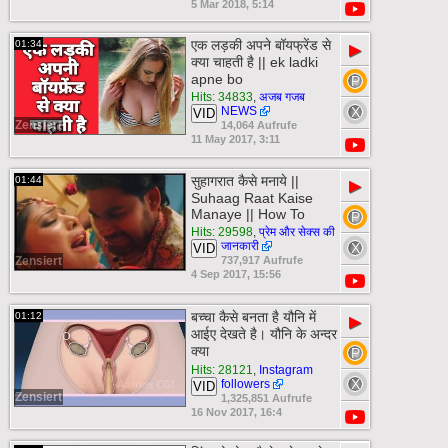
5 Mar 2018, 5:14
एक लड़की अपने बॉयफ्रेंड से
01:34
▶
क्या चाहती है || ek ladki
apne bo
Hits: 34833
,
अजब गजब
NEWS
VID
Zensiert
14,064 Aufrufe
11 May 2017, 3:11
सुहागरात कैसे मनाये ||
01:44
▶
Suhaag Raat Kaise
Manaye || How To
Hits: 29598
,
प्रेम और सेक्स की
जानकारी
VID
Zensiert
737,917 Aufrufe
4 Sep 2017, 15:56
बच्चा कैसे बनता है यौनि में
01:12
▶
आईए देखते है। यौनि के अन्दर
क्या
Hits: 28121
,
Instagram
followers
VID
Zensiert
1,325,851 Aufrufe
16 Nov 2017, 16:4