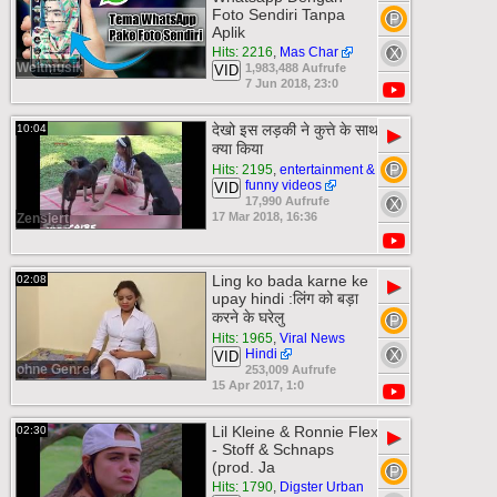
Foto Sendiri Tanpa
Aplik
Hits: 2216
,
Mas Char
Weltmusik
1,983,488 Aufrufe
VID
7 Jun 2018, 23:0
देखो इस लड़की ने कुत्ते के साथ
10:04
▶
क्या किया
Hits: 2195
,
entertainment &
funny videos
VID
17,990 Aufrufe
17 Mar 2018, 16:36
Zensiert
Ling ko bada karne ke
02:08
▶
upay hindi :लिंग को बड़ा
करने के घरेलु
Hits: 1965
,
Viral News
Hindi
VID
ohne Genre
253,009 Aufrufe
15 Apr 2017, 1:0
Lil Kleine & Ronnie Flex
02:30
▶
- Stoff & Schnaps
(prod. Ja
Hits: 1790
,
Digster Urban