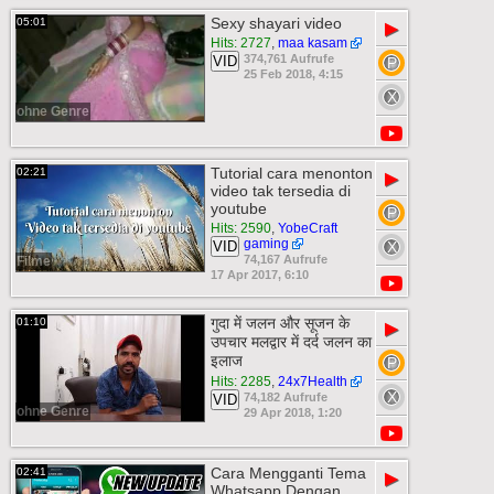
Sexy shayari video
05:01
▶
Hits: 2727
,
maa kasam
374,761 Aufrufe
VID
25 Feb 2018, 4:15
ohne Genre
Tutorial cara menonton
02:21
▶
video tak tersedia di
youtube
Hits: 2590
,
YobeCraft
gaming
VID
74,167 Aufrufe
Filme
17 Apr 2017, 6:10
गुदा में जलन और सूजन के
01:10
▶
उपचार मलद्वार में दर्द जलन का
इलाज
Hits: 2285
,
24x7Health
74,182 Aufrufe
VID
ohne Genre
29 Apr 2018, 1:20
Cara Mengganti Tema
02:41
▶
Whatsapp Dengan