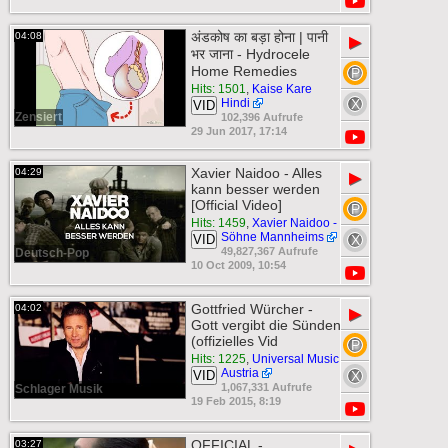
अंडकोष का बड़ा होना | पानी
04:08
▶
भर जाना - Hydrocele
Home Remedies
Hits: 1501
,
Kaise Kare
Hindi
VID
Zensiert
102,396 Aufrufe
29 Jun 2017, 17:14
Xavier Naidoo - Alles
04:29
▶
kann besser werden
[Official Video]
Hits: 1459
,
Xavier Naidoo -
Söhne Mannheims
VID
49,827,367 Aufrufe
Deutsch-Pop
10 Oct 2009, 10:54
Gottfried Würcher -
04:02
▶
Gott vergibt die Sünden
(offizielles Vid
Hits: 1225
,
Universal Music
Austria
VID
1,067,331 Aufrufe
Schlager Musik
19 Feb 2015, 8:19
OFFICIAL -
03:27