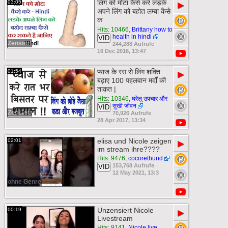
लिंग को मोटा कैसे करे लड़के
03:05
▶
अपने लिंग को बहोत लम्बा कैसे
क
Hits: 10466
,
Brittany how to
health in hindi
VID
Zensiert
244,288 Aufrufe
16 Dec 2016, 13:47
प्याज के रस से लिंग शक्ति
01:54
▶
बढ़ाए 100 पहलवान मर्दों की
ताक़त |
Hits: 10346
,
घरेलू उपचार और
सुखी जीवन
VID
Zensiert
70,926 Aufrufe
28 Apr 2017, 13:34
elisa und Nicole zeigen
02:01
▶
im stream ihre????
Hits: 9476
,
cocorethund
153,768 Aufrufe
VID
12 May 2021, 13:3
ohne Genre
Unzensiert Nicole
00:19
▶
Livestream
Hits: 9141
,
Nicole live