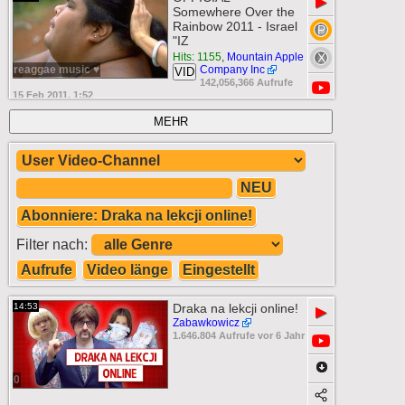
▶
Somewhere Over the
Rainbow 2011 - Israel
"IZ
Hits: 1155
,
Mountain Apple
reaggae music ♥
Company Inc
VID
142,056,366 Aufrufe
15 Feb 2011, 1:52
MEHR
NEU
Abonniere: Draka na lekcji online!
Filter nach:
Aufrufe
Video länge
Eingestellt
14:53
Draka na lekcji online!
▶
Zabawkowicz
1.646.804 Aufrufe vor 6 Jahr
0