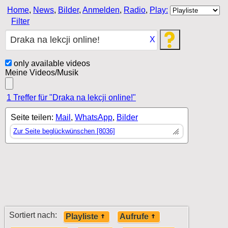
Home
,
News
,
Bilder
,
Anmelden
,
Radio
,
Play:
Filter
X
only available videos
Meine Videos/Musik
1 Treffer für "Draka na lekcji online!"
Seite teilen:
Mail
,
WhatsApp
,
Bilder
Zur Seite beglückwünschen [8036]
Sortiert nach:
Playliste
Aufrufe