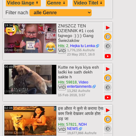
Video länge
Genre
Video Titel
Filter nach
ZNISZCZ TEN
19:34
▶
DZIENNIK #1 i coś
fajnego :):):) Gang
Świeżaków
Hits: 2
,
Hejka tu Lenka
ohne Genre
1,776,155 Aufrufe
VID
23 May 2017, 16:0
Kutte ne kya kiya esh
00:49
▶
ladki ke sath dekh
sakte h
Hits: 59818
,
Video
entertainments
VID
13,292 Aufrufe
Unterhaltung
15 Feb 2018, 3:57
इस औरत ने कुत्ते से कराया ऐसा
02:06
▶
काम जिसे देखकर आपके होश
उड़ जा
Hits: 57821
,
NDH
NEWS
VID
ohne Genre
19,677,866 Aufrufe