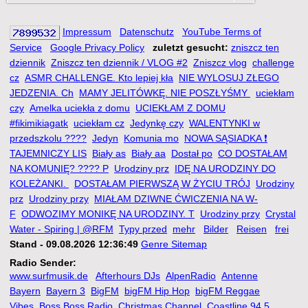
Impressum
Datenschutz
YouTube Terms of
Service
Google Privacy Policy
zuletzt gesucht:
zniszcz ten
dziennik
Zniszcz ten dziennik / VLOG #2
Zniszcz vlog
challenge
cz
ASMR CHALLENGE. Kto lepiej kła
NIE WYLOSUJ ZŁEGO
JEDZENIA. Ch
MAMY JELITÓWKĘ. NIE POSZŁYŚMY
uciekłam
czy
Amelka uciekła z domu
UCIEKŁAM Z DOMU
#fikimikiagatk
uciekłam cz
Jedynkę czy
WALENTYNKI w
przedszkolu ????
Jedyn
Komunia mo
NOWA SĄSIADKA ❗
TAJEMNICZY LIS
Biały as
Biały aa
Dostał po
CO DOSTAŁAM
NA KOMUNIĘ? ???? P
Urodziny prz
IDĘ NA URODZINY DO
KOLEŻANKI.
DOSTAŁAM PIERWSZĄ W ŻYCIU TRÓJ
Urodziny
prz
Urodziny przy
MIAŁAM DZIWNE ĆWICZENIA NA W-
F
ODWOZIMY MONIKĘ NA URODZINY. T
Urodziny przy
Crystal
Water - Spiring | @RFM
Typy przed
mehr
Bilder
Reisen
frei
Stand - 09.08.2026 12:36:49
Genre Sitemap
Radio Sender:
www.surfmusik.de
Afterhours DJs
AlpenRadio
Antenne
Bayern
Bayern 3
BigFM
bigFM Hip Hop
bigFM Reggae
Vibes
Boss Boss Radio
Christmas Channel
Coastline 94.5