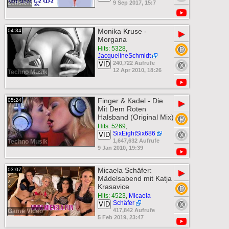
Zensiert
9 Sep 2017, 15:7
Monika Kruse -
04:34
▶
Morgana
Hits: 5328
,
JacquelineSchmidt
240,722 Aufrufe
VID
12 Apr 2010, 18:26
Techno Musik
Finger & Kadel - Die
05:24
▶
Mit Dem Roten
Halsband (Original Mix)
Hits: 5269
,
SixEightSix686
VID
1,647,632 Aufrufe
Techno Musik
9 Jan 2010, 19:39
Micaela Schäfer:
03:07
▶
Mädelsabend mit Katja
Krasavice
Hits: 4523
,
Micaela
Schäfer
VID
417,842 Aufrufe
Game Video
5 Feb 2019, 23:47