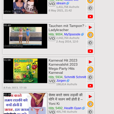
stream
VID
1,411,758 Aufrufe
8 May 2021, 21:42
ohne Genre
Tauchen mit Tampon? -
00:40
▶
Ladykracher
Hits: 9004
,
MySpassde
2,042,764 Aufrufe
VID
2 Aug 2014, 12:0
Unterhaltung
Karneval Hit 2023
01:08
▶
Karnevalshit 2023
Mega-Party Hits
Karneval
Hits: 5934
,
Schmitti Schmitt
Unterhaltung
Jürgen
VID
198,614 Aufrufe
8 Feb 2013, 17:10
सेक्स करते समय लड़की की
02:19
▶
योनि में जलन क्यों होती है –
Yoni Ki
Hits: 5492
,
Health Gyan
405,740 Aufrufe
VID