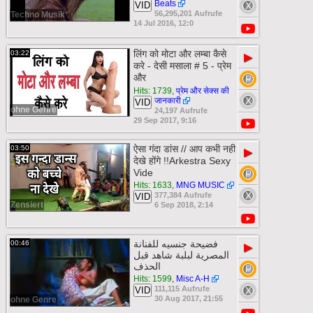
Beats
VID
56,295,201 Aufrufe
Techno Musik
14 Jul 2016, 12:0
लिंग को मोटा और लम्बा कैसे
03:22
▶
करे - देसी मसाला # 5 - प्रेम
और
Hits: 1739
,
प्रेम और सेक्स की
जानकारी
VID
ohne Genre
24,197 Aufrufe
29 Sep 2017, 9:16
ऐसा गंदा डांस // आप कभी नही
03:50
▶
देखे होंगे !!Arkestra Sexy
Vide
Hits: 1633
,
MNG MUSIC
377,384 Aufrufe
VID
Zensiert
6 Sep 2018, 2:14
فضيحة جنسيه للفنانة
00:46
▶
المصرية لبلبة شاهد قبل
الحذف
Hits: 1599
,
Misc A-H
111,115 Aufrufe
VID
30 Aug 2017, 21:55
ohne Genre