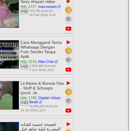
▶
Sexy shayari video
Hits: 2727
,
maa kasam
374,761 Aufrufe
VID
25 Feb 2018, 4:15
▶
Cara Mengganti Tema
Whatsapp Dengan
Foto Sendiri Tanpa
Aplik
Hits: 2216
,
Mas Char
1,983,488 Aufrufe
VID
7 Jun 2018, 23:0
▶
Lil Kleine & Ronnie Flex
- Stoff & Schnaps
(prod. Ja
Hits: 1790
,
Digster Urban
Beats
VID
56,295,201 Aufrufe
14 Jul 2016, 12:0
▶
فضيحة جنسيه للفنانة
المصرية لبلبة شاهد قبل