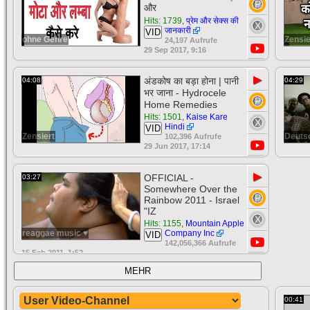
और
Hits: 1739
,
प्रेम और सेक्स की
जानकारी
VID
ohne Genre
Zensie
24,197 Aufrufe
29 Sep 2017, 9:16
▶
अंडकोष का बड़ा होना | पानी
04:08
04:29
भर जाना - Hydrocele
Home Remedies
Hits: 1501
,
Kaise Kare
Hindi
VID
Zensiert
Deuts
102,396 Aufrufe
29 Jun 2017, 17:14
▶
OFFICIAL -
03:27
Somewhere Over the
Rainbow 2011 - Israel
"IZ
Hits: 1155
,
Mountain Apple
reaggae music ♥
Company Inc
VID
142,056,366 Aufrufe
15 Feb 2011, 1:52
MEHR
00:41