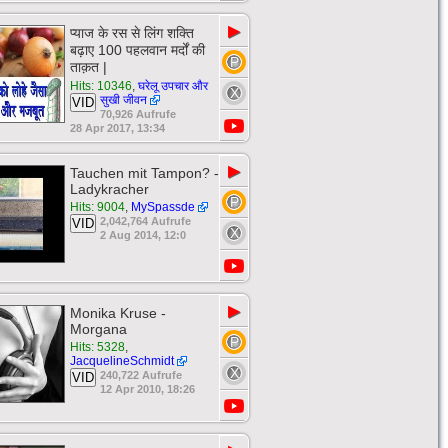
▶
प्याज के रस से लिंग शक्ति
बढ़ाए 100 पहलवान मर्दों की
ताक़त |
Hits: 10346
,
घरेलू उपचार और
सुखी जीवन
VID
70,926 Aufrufe
28 Apr 2017, 13:34
▶
Tauchen mit Tampon? -
Ladykracher
Hits: 9004
,
MySpassde
2,042,764 Aufrufe
VID
2 Aug 2014, 12:0
▶
Monika Kruse -
Morgana
Hits: 5328
,
JacquelineSchmidt
240,722 Aufrufe
VID
12 Apr 2010, 18:26