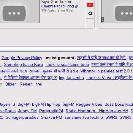
Kiya Ganda kam
Channi Pahadi Vlog
339 Aufrufe vor 5 Jahr
0
Google Privacy Policy
meist gesucht:
लड़की ने घोड़े के साथ कर दी ऐसी
इस
e
Sambhog kaise Kare
Ladki ki seal kaise tode
बच्चा कैसे बनता है यौनि में 
लड़की पकडे गए ग
सावधान: भूलकर भी पत्नी से इस द
Vibrator in panties test 2.0 !
م
ये विडियो देखकर आपका होश उड़ ज
ling ko lamba
Ladki ki Virya ! लड़कियों के
r
Bilder
Reisen
frei
Bayern 3
BigFM
bigFM Hip Hop
bigFM Reggae Vibes
Boss Boss Rad
oveRadio
Jenny FM
Partyradio24
Radio Hamburg - HipHop aus HH
R
R1
Schlagerparadies
Shakthi FM
sunshine live techno
SWR3
SWR3 