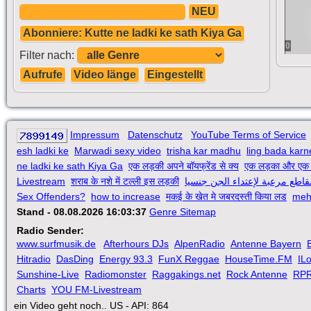
NEU
Abonniere: Kutte ne ladki ke sath Kiya Ga
0
Filter nach:
Aufrufe
Video länge
Eingestellt
Impressum
Datenschutz
YouTube Terms of Service
esh ladki ke
Marwadi sexy video
trisha kar madhu
ling bada karn
ne ladki ke sath Kiya Ga
एक लड़की अपने बॉयफ्रेंड से क्य
एक लड़का और एक 
Livestream
शराब के नशे में टल्ली इस लड़की
قاطع مرعبة لإعتداء الجن جنسيا
Sex Offenders?
how to increase
मकई के खेत मे जबरदस्ती किया लड
meh
Stand - 08.08.2026 16:03:37
Genre Sitemap
Radio Sender:
www.surfmusik.de
Afterhours DJs
AlpenRadio
Antenne Bayern
Hitradio
DasDing
Energy 93.3
FunX Reggae
HouseTime.FM
IL
Sunshine-Live
Radiomonster
Raggakings.net
Rock Antenne
RP
Charts
YOU FM-Livestream
ein Video geht noch.. US - API: 864