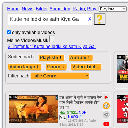
Home
,
News
,
Bilder
,
Anmelden
,
Radio
,
Play:
X
only available videos
Meine Videos/Musik
2 Treffer für "Kutte ne ladki ke sath Kiya Ga"
Sortiert nach:
Playliste
Aufrufe
00:00
Video länge
Genre
Video Titel
Filter nach
ohne 
▶
इस औरत ने कुत्ते से कराया ऐसा
02:06
01:34
काम जिसे देखकर आपके होश
उड़ जा
Hits: 57821
,
NDH
NEWS
VID
ohne Genre
Zensie
19,677,866 Aufrufe
5 Mar 2018, 5:14