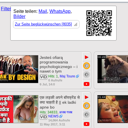
Filter
Seite teilen:
Mail
,
WhatsApp
,
Bilder
Zur Seite beglückwünschen [8035]
▶
Jesteś ofiarą
00:49
programowania
psychologicznego – i
nawet o tym
Hits: 1
,
Maj Toure
VID
Genre
Unterhaltung
0 Aufrufe
6 Jul, 14:0
▶
एक लड़की अपने बॉयफ्रेंड से
01:44
क्या चाहती है || ek ladki
apne bo
Hits: 34833
,
अजब गजब
NEWS
VID
rt
Zensiert
14,064 Aufrufe
11 May 2017, 3:11