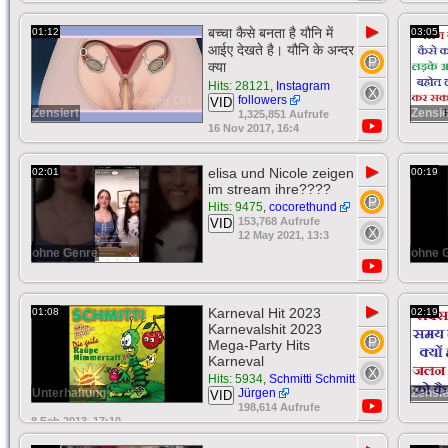
▶
बच्चा कैसे बनता है यौनि में
01:12
03:05
आईए देखते है। यौनि के अन्दर
क्या
Hits: 28121
,
Instagram
followers
VID
Zensiert
Zensie
1,325,851 Aufrufe
16 Nov 2017, 16:4
▶
elisa und Nicole zeigen
02:01
00:19
im stream ihre????
Hits: 9475
,
cocorethund
153,768 Aufrufe
VID
12 May 2021, 13:3
ohne Genre
ohne 
▶
Karneval Hit 2023
01:08
02:19
Karnevalshit 2023
Mega-Party Hits
Karneval
Hits: 5934
,
Schmitti Schmitt
Unterhaltung
Jürgen
Zensie
VID
198,614 Aufrufe
8 Feb 2013, 17:10