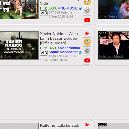
Vide
Hits: 1633
,
MNG MUSIC
377,384 Aufrufe
VID
rt
ohne Genre
6 Sep 2018, 2:14
▶
Xavier Naidoo - Alles
04:02
kann besser werden
[Official Video]
Hits: 1459
,
Xavier Naidoo -
Söhne Mannheims
VID
49,827,367 Aufrufe
ch-Pop
Schlager Musik
10 Oct 2009, 10:54
▶
Kutte ne ladki ke sath
01:06