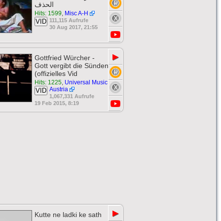
الحذف
Hits: 1599
,
Misc A-H
111,115 Aufrufe
VID
30 Aug 2017, 21:55
▶
Gottfried Würcher -
Gott vergibt die Sünden
(offizielles Vid
Hits: 1225
,
Universal Music
Austria
VID
1,067,331 Aufrufe
19 Feb 2015, 8:19
▶
Kutte ne ladki ke sath