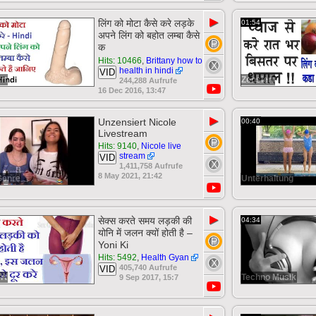
▶
लिंग को मोटा कैसे करे लड़के
01:54
अपने लिंग को बहोत लम्बा कैसे
क
Hits: 10466
,
Brittany how to
health in hindi
VID
rt
Zensiert
244,288 Aufrufe
16 Dec 2016, 13:47
▶
Unzensiert Nicole
00:40
Livestream
Hits: 9140
,
Nicole live
stream
VID
1,411,758 Aufrufe
8 May 2021, 21:42
Genre
Unterhaltung
▶
सेक्स करते समय लड़की की
04:34
योनि में जलन क्यों होती है –
Yoni Ki
Hits: 5492
,
Health Gyan
405,740 Aufrufe
VID
rt
Techno Musik
9 Sep 2017, 15:7