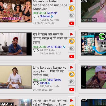
▶
Micaela Schäfer:
05:01
Mädelsabend mit Katja
Krasavice
Hits: 4523
,
Micaela
Schäfer
VID
417,842 Aufrufe
Video
ohne Genre
5 Feb 2019, 23:47
▶
गुदा में जलन और सूजन के
02:41
उपचार मलद्वार में दर्द जलन का
इलाज
Hits: 2285
,
24x7Health
74,182 Aufrufe
VID
Genre
Weltmusik
29 Apr 2018, 1:20
▶
Ling ko bada karne ke
02:30
upay hindi :लिंग को बड़ा
करने के घरेलु
Hits: 1965
,
Viral News
Hindi
VID
Genre
Techno Musik
253,009 Aufrufe
15 Apr 2017, 1:0
▶
ऐसा गंदा डांस // आप कभी नही
00:46
देखे होंगे !!Arkestra Sexy