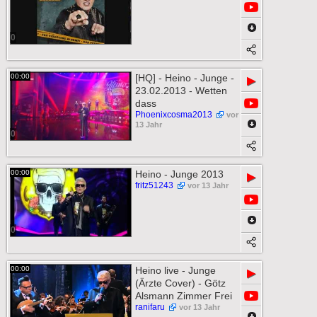
0
00:00
[HQ] - Heino - Junge -
▶
23.02.2013 - Wetten
dass
Phoenixcosma2013
vor
13 Jahr
0
00:00
Heino - Junge 2013
▶
fritz51243
vor 13 Jahr
0
00:00
Heino live - Junge
▶
(Ärzte Cover) - Götz
Alsmann Zimmer Frei
ranifaru
vor 13 Jahr