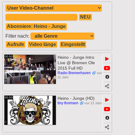
NEU
Abonniere: Heino - Junge
Filter nach:
Aufrufe
Video länge
Eingestellt
00:00
Heino - Junge Intro
▶
Live @ Bremen Ole
2015 Full HD
Radio Bremerhaven
vor
11 Jahr
0
00:00
Heino - Junge (HD)
▶
tiny thomsen
vor 13 Jahr
0