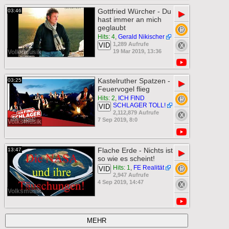
Gottfried Würcher - Du
03:46
▶
hast immer an mich
geglaubt
Hits: 4
,
Gerald Nikischer
1,289 Aufrufe
VID
19 Mar 2019, 13:36
Volksmusik
Kastelruther Spatzen -
03:25
▶
Feuervogel flieg
Hits: 2
,
ICH FIND
SCHLAGER TOLL!
VID
2,112,879 Aufrufe
7 Sep 2019, 8:0
Volksmusik
Flache Erde - Nichts ist
13:47
▶
so wie es scheint!
Hits: 1
,
FE Realität
VID
2,947 Aufrufe
4 Sep 2019, 14:47
Volksmusik
MEHR