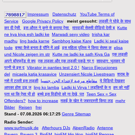
Impressum
Datenschutz
YouTube Terms of
Service
Google Privacy Policy
meist gesucht:
लड़की ने घोड़े के साथ
कर दी ऐसी
इस औरत ने कुत्ते से कराया ऐसा
मारवाड़ी सेक्सी वीडियो देसी ब्
Kutte
ne kya kiya esh ladki ke
Marwadi sexy video
trisha kar
madhu
ling bada karne
Sambhog kaise Kare
Ladki ki seal kaise
tode
बच्चा कैसे बनता है यौनि में आई
इस महिला पुलिस ने किया सेक्स क
elisa
und Nicole zeigen im str
Kutte ne ladki ke sath Kiya Ga
एक लड़की
अपने बॉयफ्रेंड से क्य
एक लड़का और एक लड़की पकडे गए ग
सावधान: भूलकर भी
पत्नी से इस द
Vibrator in panties test 2.0 !
Narco Ejecuciones
del
micaela katja krasavice
Unzensiert Nicole Livestream
शराब के
नशे में टल्ली इस लड़की
مقاطع مرعبة لإعتداء الجن جنسيا
ये विडियो देखकर
आपका होश उड़ ज
ling ko lamba
Ladki ki Virya ! लड़कियों के य
हम को नहीं
पता था कि ऐसा भी हो
बच्चे इस विडीयो को ना देखे, पत
Teen Sex = Sex
Offenders?
how to increase
मकई के खेत मे जबरदस्ती किया लड
mehr
Bilder
Reisen
frei
Stand - 07.08.2026 06:17:25
Genre Sitemap
Radio Sender:
www.surfmusik.de
Afterhours DJs
AlpenRadio
Antenne
Bayern
Bayern 3
BigFM
bigFM Hip Hop
bigFM Reggae