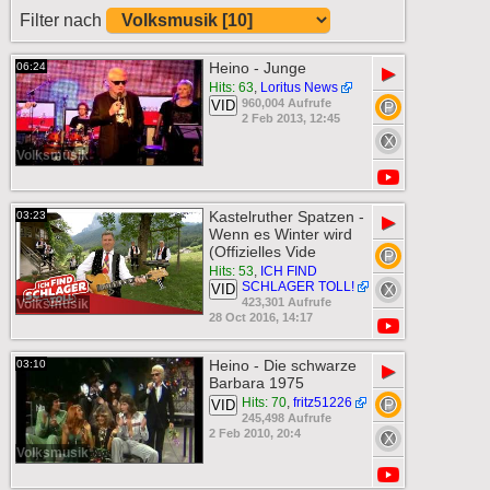
Filter nach
Heino - Junge
06:24
▶
Hits: 63
,
Loritus News
960,004 Aufrufe
VID
2 Feb 2013, 12:45
Volksmusik
Kastelruther Spatzen -
03:23
▶
Wenn es Winter wird
(Offizielles Vide
Hits: 53
,
ICH FIND
SCHLAGER TOLL!
VID
423,301 Aufrufe
Volksmusik
28 Oct 2016, 14:17
Heino - Die schwarze
03:10
▶
Barbara 1975
Hits: 70
,
fritz51226
VID
245,498 Aufrufe
2 Feb 2010, 20:4
Volksmusik