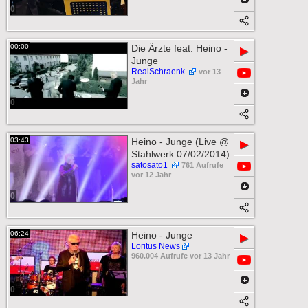
0
00:00
Die Ärzte feat. Heino -
▶
Junge
RealSchraenk
vor 13
Jahr
0
03:43
Heino - Junge (Live @
▶
Stahlwerk 07/02/2014)
satosato1
761 Aufrufe
vor 12 Jahr
0
06:24
Heino - Junge
▶
Loritus News
960.004 Aufrufe vor 13 Jahr
0