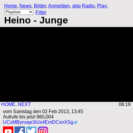
Home
,
News
,
Bilder
,
Anmelden
,
skip
Radio
,
Play:
Filter
Heino - Junge
HOME
,
NEXT
06:18
vom Samstag den 02 Feb 2013, 13:45
Aufrufe bis jetzt 960,004
UCxMBynxqe3iUx4EmDCxnXSg