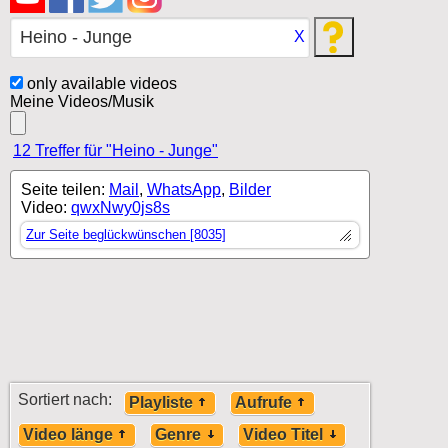
X
only available videos
Meine Videos/Musik
12 Treffer für "Heino - Junge"
Seite teilen:
Mail
,
WhatsApp
,
Bilder
Video:
qwxNwy0js8s
Zur Seite beglückwünschen [8035]
Sortiert nach:
Playliste
Aufrufe
Video länge
Genre
Video Titel