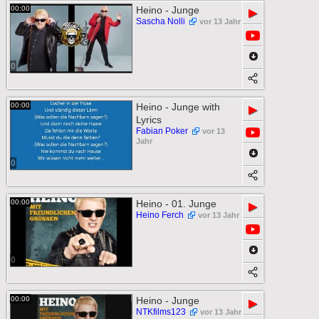
00:00
Heino - Junge
▶
Sascha Nolli
vor 13 Jahr
0
00:00
Heino - Junge with
▶
Lyrics
Fabian Poker
vor 13
Jahr
0
00:00
Heino - 01. Junge
▶
Heino Ferch
vor 13 Jahr
0
00:00
Heino - Junge
▶
NTKfilms123
vor 13 Jahr